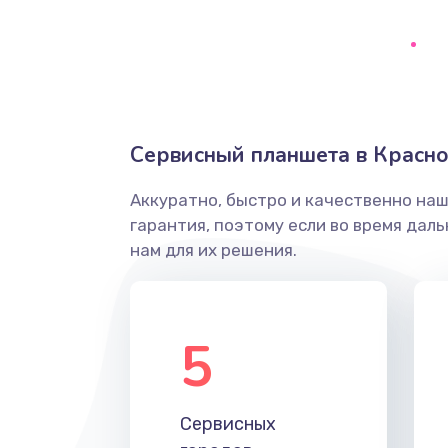
Замена микрофона
Замена оперативной памяти
Замена процессора
Сервисный планшета в Красн
Замена системы охлаждения
Аккуратно, быстро и качественно на
гарантия, поэтому если во время дал
Замена термопасты
нам для их решения.
Замена шлейфа матрицы
5
Замена экрана
Замена северного моста
Сервисных