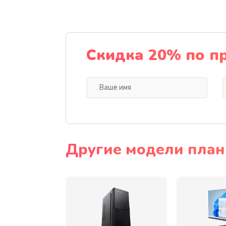
Замена видеочипа
Ремонт разъема питания
Скидка 20% по п
Замена видеокарты
Ремонт цепей питания
Замена жесткого диска
Другие модели планш
Установка драйверов
Замена вебкамеры
Ремонт петель крышки