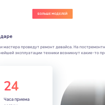
60 мин
2 года
БОЛЬШЕ МОДЕЛЕЙ
40 мин
2 года
30 мин
1 год
одаре
60 мин
1 год
ши мастера проведут ремонт девайса. На постремонт
ьнейшей эксплуатации техники возникнут какие-то пр
30 мин
3 года
40 мин
1 год
24
40 мин
1 год
20 мин
3 года
Часа приема