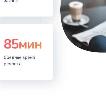
заявок
30 мин
3 года
20 мин
2 года
30 мин
1 год
85мин
20 мин
2 года
Среднее время
30 мин
3 года
ремонта