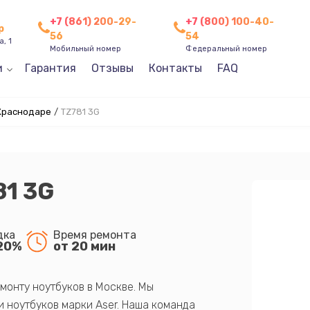
+7 (861) 200-29-
+7 (800) 100-40-
р
56
54
, 1
Мобильный номер
Федеральный номер
и
Гарантия
Отзывы
Контакты
FAQ
 Краснодаре
/
TZ781 3G
81 3G
дка
Время ремонта
20%
от 20 мин
монту ноутбуков в Москве. Мы
 ноутбуков марки Aser. Наша команда