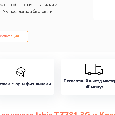
алов с обширными знаниями и
и. Мы предлагаем быстрый и
ем оригинальных компонентов, а также
ых работ. Наша цель - предоставить
ое обслуживание, удовлетворяя их
СУЛЬТАЦИЯ
медлите записаться на ремонт уже
Бесплатный выезд масте
таем с юр. и физ. лицами
40 минут