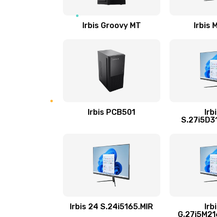
Настройка Wi-Fi
Irbis Groovy MT
Irbis
Замена шим-контроллера
Замена динамика
Замена тачпада
Irbis PCB501
Irb
S.27i5D3
Замена разъёмов (HDMI, DVI, Ди
порта)
Замена USB порта
Замена звуковой карты
Irbis 24 S.24i5165.MIR
Irb
G.27i5M2