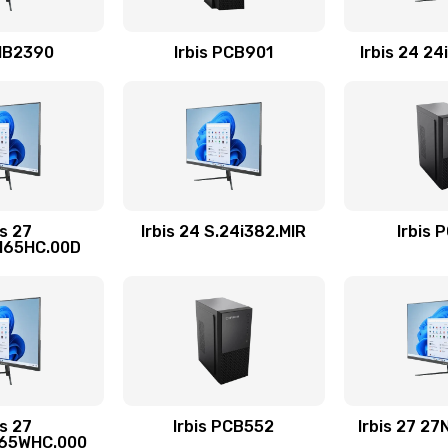
30 мин
3 года
 MB2390
Irbis PCB901
Irbis 24 2
20 мин
2 года
40 мин
3 года
40 мин
3 года
is 27
Irbis 24 S.24i382.MIR
Irbis 
165HC.00D
сплей
60 мин
3 года
20 мин
3 года
50 мин
2 года
is 27
Irbis PCB552
Irbis 27 2
165WHC.000