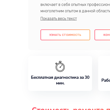
включает в себя опытных профессион
многолетним опытом в данной област
качественный ремонт с использовани
гарантируем качество всех проведенн
клиентам надежное и профессиональн
УЗНАТЬ СТОИМОСТЬ
КОН
потребности наилучшим образом. Не 
сейчас!
Бесплатная диагностика за 30
Рабо
мин.