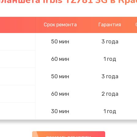
ланшета Irbis TZ781 3G в Кр
Срок ремонта
Гарантия
50 мин
3 года
60 мин
1 год
50 мин
3 года
60 мин
2 года
30 мин
1 год
30 мин
1 год