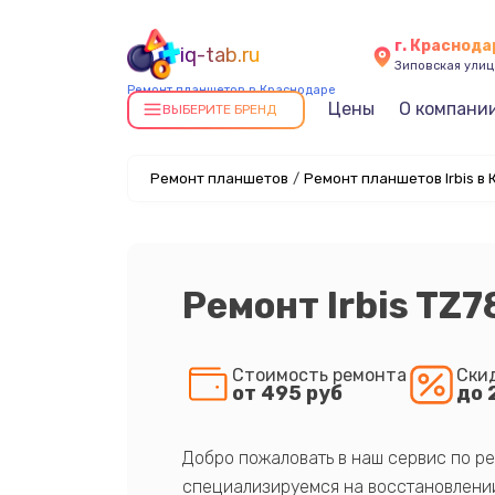
г. Краснода
iq-tab.ru
Зиповская улица
Ремонт планшетов в Краснодаре
Цены
О компани
ВЫБЕРИТЕ БРЕНД
Ремонт планшетов
/
Ремонт планшетов Irbis в
Ремонт Irbis TZ7
Стоимость ремонта
Ски
от 495 руб
до 
Добро пожаловать в наш сервис по ре
специализируемся на восстановлении