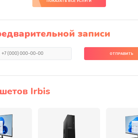
ПОКАЗАТЬ ВСЕ УСЛУГИ
60 мин
2 года
50 мин
1 год
редварительной записи
30 мин
1 год
40 мин
2 года
60 мин
2 года
етов Irbis
40 мин
1 год
40 мин
2 года
20 мин
2 года