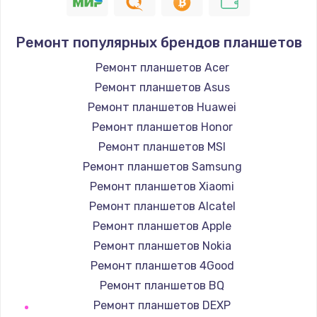
550 руб.
Заказать
Ремонт популярных брендов планшетов
Ремонт планшетов Acer
Замена лотка Flash
Ремонт планшетов Asus
750 руб.
Ремонт планшетов Huawei
Заказать
Ремонт планшетов Honor
Ремонт планшетов MSI
Замена лотка SIM
Ремонт планшетов Samsung
790 руб.
Ремонт планшетов Xiaomi
Заказать
Ремонт планшетов Alcatel
Ремонт планшетов Apple
Замена северного моста
Ремонт планшетов Nokia
2300 руб.
Ремонт планшетов 4Good
Заказать
Ремонт планшетов BQ
Ремонт планшетов DEXP
Восстановление данных