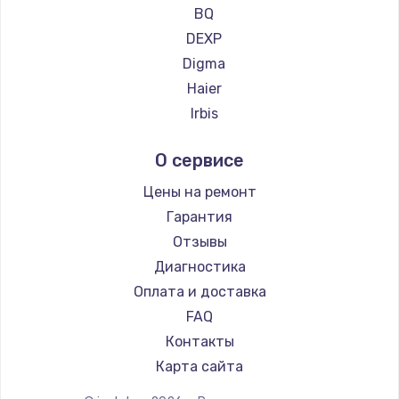
Ремонт планшетов CHUWI
990 руб.
BQ
DEXP
Заказать
Digma
Замена динамика
Haier
1500 руб.
Irbis
Prestigio
Заказать
О сервисе
Microsoft
Замена экрана
BlackView
Цены на ремонт
1530 руб.
Amazon
Гарантия
Aquarius
Заказать
Отзывы
Philips
Диагностика
Замена шлейфа матрицы
Dell
Оплата и доставка
1130 руб.
HP
FAQ
Getac
Заказать
Контакты
ZTE
Карта сайта
Замена USB порта
Google