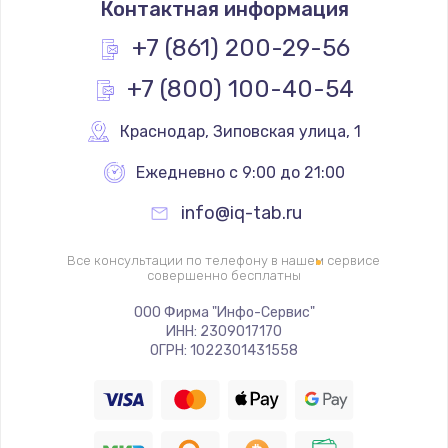
Контактная информация
400 руб.
+7 (861) 200-29-56
Заказать
+7 (800) 100-40-54
Замена слухового динамика
Краснодар
,
 Зиповская улица, 1
350 руб.
Заказать
Ежедневно с 9:00 до 21:00
info@iq-tab.ru
Настройка программного обеспечения
500 руб.
Все консультации по телефону в нашем сервисе
совершенно бесплатны
Заказать
ООО Фирма "Инфо-Сервис"
Прошивка устройства (с сохранением данных)
ИНН: 2309017170
ОГРН: 1022301431558
3300 руб.
Заказать
Прошивка устройства (без сохранения данных)