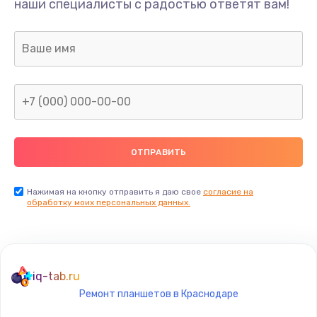
Ремонт шлейфа
наши специалисты с радостью ответят вам!
690 руб.
Заказать
Замена камеры (внешней или внутренней)
450 руб.
Заказать
Замена вибро элемента
450 руб.
Нажимая на кнопку отправить я даю свое
согласие на
Заказать
обработку моих персональных данных.
Ремонт цепей питания платы
1490 руб.
iq-tab.ru
Заказать
Ремонт планшетов в Краснодаре
Восстановление дорожек платы