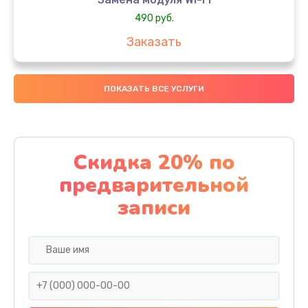
490 руб.
Заказать
Замена микрофона
ПОКАЗАТЬ ВСЕ УСЛУГИ
1600 руб.
Заказать
Замена аккумулятора
Скидка 20% по
1130 руб.
предварительной
Заказать
записи
Замена дисплея (экрана)
690 руб.
Заказать
Замена тачскрина