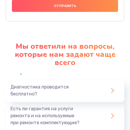
740 руб.
Заказать
Замена разъема питания
790 руб.
Мы ответили на вопросы,
Заказать
которые нам задают чаще
всего
Замена мультиконтроллера
1190 руб.
Заказать
Диагностика проводится
бесплатно?
Замена аудио разъема
790 руб.
Есть ли гарантия на услуги
Заказать
ремонта и на используемые
при ремонте комплектующие?
Замена модуля HDMI