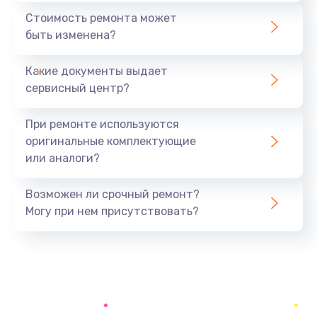
590 руб.
Стоимость ремонта может
быть изменена?
Заказать
Какие документы выдает
Замена задней крышки устройства
сервисный центр?
790 руб.
Заказать
При ремонте используются
оригинальные комплектующие
Замена микросхемы (звук, контроллер,
или аналоги?
процессор)
2100 руб.
Возможен ли срочный ремонт?
Заказать
Могу при нем присутствовать?
Замена кнопки включения/выключения
600 руб.
Заказать