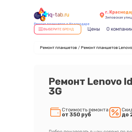
г. Краснода
iq-tab.ru
Зиповская улица
Ремонт планшетов в Краснодаре
Цены
О компани
ВЫБЕРИТЕ БРЕНД
Ремонт планшетов
/
Ремонт планшетов Lenovo
Ремонт Lenovo Id
3G
Стоимость ремонта
Ски
от 350 руб
до 
Добро пожаловать в наш сервис по ре