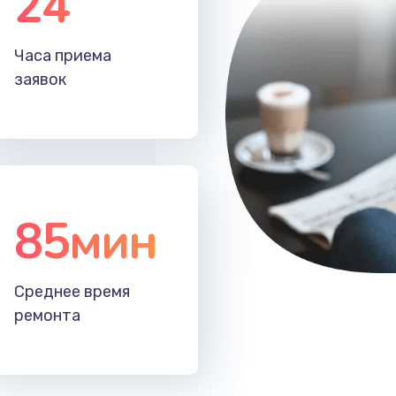
24
40 мин
2 года
Часа приема
заявок
30 мин
2 года
50 мин
3 года
30 мин
3 года
85мин
20 мин
2 года
20 мин
1 год
Среднее время
ремонта
30 мин
2 года
30 мин
3 года