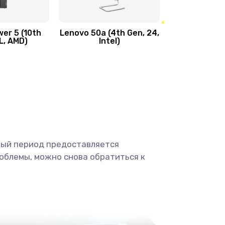
450 руб.
Заказать
er 5 (10th
Lenovo 50a (4th Gen, 24,
L, AMD)
Intel)
1490 руб.
Заказать
400 руб.
Заказать
350 руб.
Заказать
500 руб.
Заказать
ный период предоставляется
облемы, можно снова обратиться к
3300 руб.
Заказать
550 руб.
Заказать