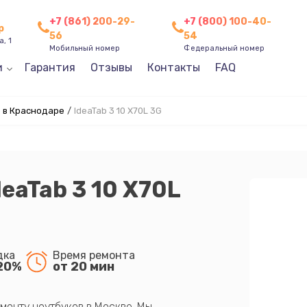
+7 (861) 200-29-
+7 (800) 100-40-
р
56
54
, 1
Мобильный номер
Федеральный номер
и
Гарантия
Отзывы
Контакты
FAQ
 в Краснодаре
/
IdeaTab 3 10 X70L 3G
eaTab 3 10 X70L
дка
Время ремонта
20%
от 20 мин
монту ноутбуков в Москве. Мы