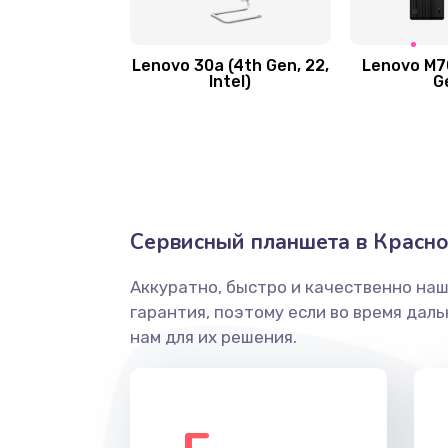
Замена вибро элемента
Lenovo 30a (4th Gen, 22,
Lenovo M70
Intel)
G
Ремонт цепей питания платы
Восстановление дорожек плат
Замена слухового динамика
Сервисный планшета в Красн
Настройка программного обесп
Аккуратно, быстро и качественно на
гарантия, поэтому если во время дал
Прошивка устройства (с сохран
нам для их решения.
данных)
Прошивка устройства (без сохр
данных)