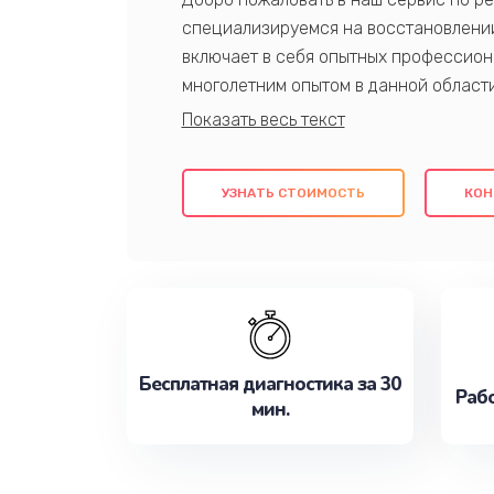
специализируемся на восстановлении
включает в себя опытных профессион
многолетним опытом в данной област
качественный ремонт с использовани
гарантируем качество всех проведенн
клиентам надежное и профессиональн
УЗНАТЬ СТОИМОСТЬ
КОН
потребности наилучшим образом. Не 
сейчас!
Бесплатная диагностика за 30
Рабо
мин.