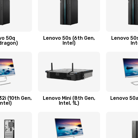
60 мин
3 года
ючения
40 мин
2 года
vo 50q
Lenovo 50s (6th Gen,
Lenovo 50s
50 мин
3 года
dragon)
Intel)
Int
60 мин
2 года
50 мин
2 года
30 мин
2 года
2i (10th Gen,
Lenovo Mini (8th Gen,
Lenovo 50a 
Intel)
Intel, 1L)
60 мин
1 год
утренней)
60 мин
2 года