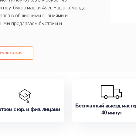
 ноутбуков марки Aser. Наша команда
алов с обширными знаниями и
и. Мы предлагаем быстрый и
ем оригинальных компонентов, а также
ых работ. Наша цель - предоставить
ое обслуживание, удовлетворяя их
СУЛЬТАЦИЯ
медлите записаться на ремонт уже
Бесплатный выезд масте
таем с юр. и физ. лицами
40 минут