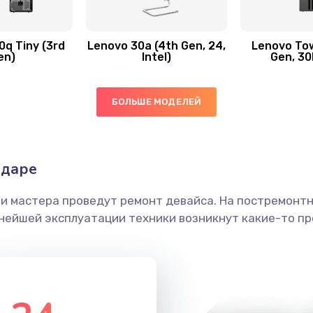
60 мин
3 года
q Tiny (3rd
Lenovo 30a (4th Gen, 24,
Lenovo Tow
en)
Intel)
Gen, 30
50 мин
3 года
ы
20 мин
3 года
БОЛЬШЕ МОДЕЛЕЙ
50 мин
1 год
одаре
ечения
30 мин
2 года
ши мастера проведут ремонт девайса. На постремонт
ьнейшей эксплуатации техники возникнут какие-то пр
ением
30 мин
3 года
анения
30 мин
3 года