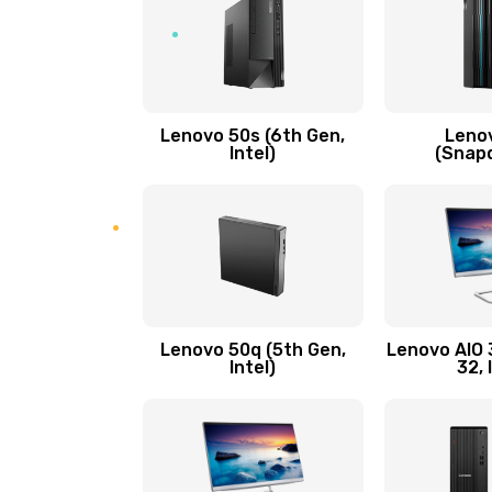
процессор)
Замена кнопки включения/выкл
Lenovo 50s (6th Gen,
Leno
Замена разъема Micro, USB
Intel)
(Snap
Замена шлейфа кнопок, дисплея
Чистка от пыли или влаги
Ремонт элементов корпуса
Lenovo 50q (5th Gen,
Lenovo AIO 3
Intel)
32, 
Ремонт шлейфа
Замена камеры (внешней или вн