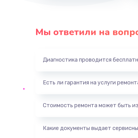
Замена динамика
Мы ответили на вопр
Замена экрана
Замена шлейфа матрицы
Диагностика проводится бесплат
Замена USB порта
Есть ли гарантия на услуги ремон
Замена звуковой карты
Замена кнопки включения
Стоимость ремонта может быть и
Замена оперативной памяти
Какие документы выдает сервисны
Замена процессора