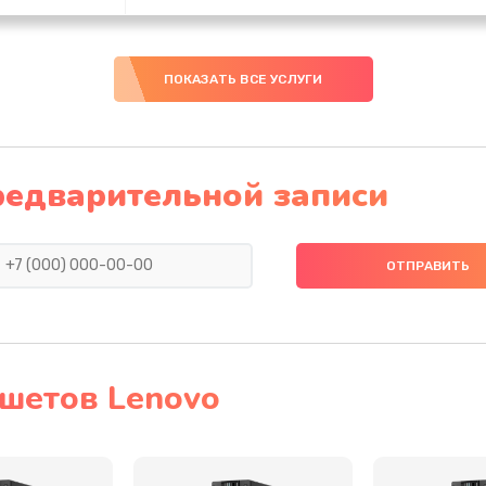
20 мин
3 года
ПОКАЗАТЬ ВСЕ УСЛУГИ
60 мин
3 года
30 мин
3 года
редварительной записи
50 мин
1 год
60 мин
1 год
60 мин
2 года
шетов Lenovo
тва
50 мин
2 года
оллер,