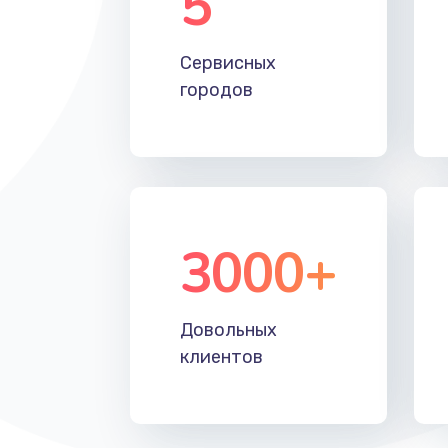
5
Замена лотка Flash
Сервисных
городов
Замена лотка SIM
Замена северного моста
Восстановление данных
3000+
Замена SSD
Замена клавиатуры
Довольных
клиентов
Замена корпуса
Замена тачпада