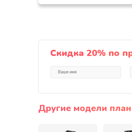
Замена дисплея (экрана)
Замена тачскрина
Замена разъема питания
Скидка 20% по п
Замена мультиконтроллера
Замена аудио разъема
Замена модуля HDMI
Другие модели план
Замена задней крышки устройс
Замена микросхемы (звук, контр