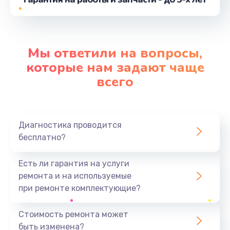
от 750 руб.
Заказать
Мы ответили на вопросы,
Замена лотка SIM
которые нам задают чаще
от 790 руб.
всего
Заказать
Замена вибро элемента
Диагностика проводится
от 450 руб.
бесплатно?
Заказать
Есть ли гарантия на услуги
Замена разъема питания
ремонта и на используемые
от 790 руб.
при ремонте комплектующие?
Заказать
Стоимость ремонта может
Ремонт шлейфа
быть изменена?