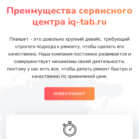
Замена модуля HDMI
Преимущества сервисного
от 590 руб.
центра iq-tab.ru
Заказать
Замена задней крышки устройства
Планшет - это довольно хрупкий девайс, требующий
от 790 руб.
строгого подхода к ремонту, чтобы сделать его
качественно. Наша компания постоянно развивается и
Заказать
совершенствует механизмы своей деятельности,
поэтому у нас есть все, чтобы делать ремонт быстро и
Замена камеры (внешней или внутренней)
качественно по приемлемой цене.
от 450 руб.
Заказать
НУЖЕН РЕМОНТ
Замена дисплея (экрана)
от 690 руб.
Заказать
Замена тачскрина