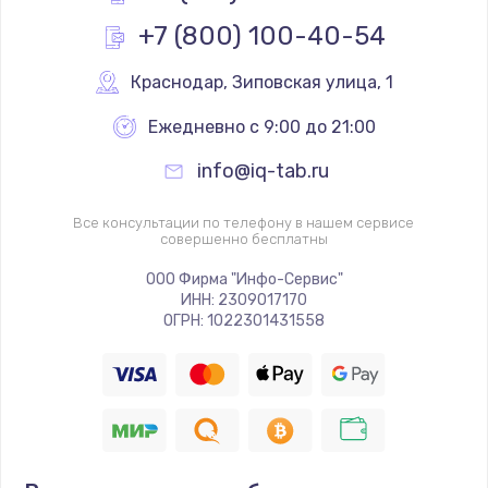
от 2300 руб.
+7 (800) 100-40-54
Заказать
Краснодар
,
 Зиповская улица, 1
Замена северного моста
Ежедневно с 9:00 до 21:00
от 2300 руб.
Заказать
info@iq-tab.ru
Замена оперативной памяти
Все консультации по телефону в нашем сервисе
совершенно бесплатны
от 760 руб.
ООО Фирма "Инфо-Сервис"
Заказать
ИНН: 2309017170
ОГРН: 1022301431558
Замена экрана
от 1530 руб.
Заказать
Восстановление данных