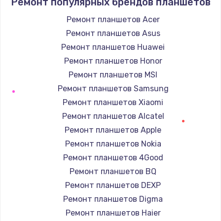
Ремонт популярных брендов планшетов
от 990 руб.
Заказать
Ремонт планшетов Acer
Ремонт планшетов Asus
Замена динамика
Ремонт планшетов Huawei
от 1500 руб.
Ремонт планшетов Honor
Заказать
Ремонт планшетов MSI
Ремонт планшетов Samsung
Замена процессора
Ремонт планшетов Xiaomi
от 1800 руб.
Ремонт планшетов Alcatel
Заказать
Ремонт планшетов Apple
Ремонт планшетов Nokia
Замена кнопки включения
Ремонт планшетов 4Good
от 2150 руб.
Ремонт планшетов BQ
Заказать
Ремонт планшетов DEXP
Ремонт планшетов Digma
Замена петель
Ремонт планшетов Haier
от 1250 руб.