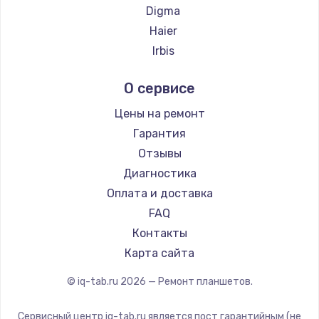
Digma
Заказать
Haier
Irbis
Замена корпуса
Prestigio
от 890 руб.
О сервисе
Microsoft
Заказать
BlackView
Цены на ремонт
Amazon
Гарантия
Замена шлейфа матрицы
Aquarius
Отзывы
от 1130 руб.
Philips
Диагностика
Заказать
Dell
Оплата и доставка
HP
FAQ
Ремонт цепей питания
Getac
Контакты
от 3000 руб.
ZTE
Карта сайта
Заказать
Google
© iq-tab.ru
2026
— Ремонт планшетов.
Navitel
Замена звуковой карты
Teclast
от 1200 руб.
Сервисный центр iq-tab.ru является пост гарантийным (не