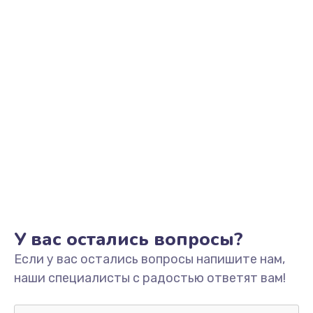
от 1600 руб.
Заказать
Замена слухового динамика
от 350 руб.
Заказать
Замена аудио разъема
от 790 руб.
Заказать
Замена жесткого диска
У вас остались вопросы?
от 1000 руб.
Если у вас остались вопросы напишите нам,
Заказать
наши специалисты с радостью ответят вам!
Замена вебкамеры