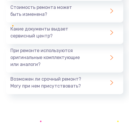
590 руб.
Стоимость ремонта может
быть изменена?
Заказать
Какие документы выдает
Замена задней крышки устройства
сервисный центр?
790 руб.
Заказать
При ремонте используются
оригинальные комплектующие
Замена микросхемы (звук, контроллер,
или аналоги?
процессор)
2100 руб.
Возможен ли срочный ремонт?
Заказать
Могу при нем присутствовать?
Замена кнопки включения/выключения
600 руб.
Заказать