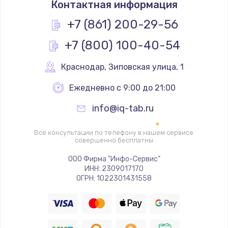
Контактная информация
400 руб.
+7 (861) 200-29-56
Заказать
+7 (800) 100-40-54
Замена слухового динамика
Краснодар
,
 Зиповская улица, 1
350 руб.
Заказать
Ежедневно с 9:00 до 21:00
info@iq-tab.ru
Настройка программного обеспечения
500 руб.
Все консультации по телефону в нашем сервисе
совершенно бесплатны
Заказать
ООО Фирма "Инфо-Сервис"
Прошивка устройства (с сохранением данных)
ИНН: 2309017170
ОГРН: 1022301431558
3300 руб.
Заказать
Прошивка устройства (без сохранения данных)