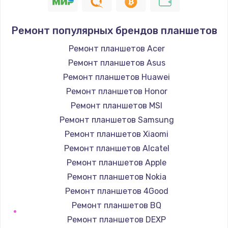
550 руб.
Заказать
Ремонт популярных брендов планшетов
Ремонт планшетов Acer
Замена лотка Flash
Ремонт планшетов Asus
750 руб.
Ремонт планшетов Huawei
Заказать
Ремонт планшетов Honor
Ремонт планшетов MSI
Замена лотка SIM
Ремонт планшетов Samsung
790 руб.
Ремонт планшетов Xiaomi
Заказать
Ремонт планшетов Alcatel
Ремонт планшетов Apple
Замена северного моста
Ремонт планшетов Nokia
2300 руб.
Ремонт планшетов 4Good
Заказать
Ремонт планшетов BQ
Ремонт планшетов DEXP
Восстановление данных