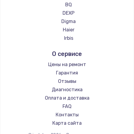
Ремонт планшетов CHUWI
990 руб.
BQ
DEXP
Заказать
Digma
Замена динамика
Haier
1500 руб.
Irbis
Prestigio
Заказать
О сервисе
Microsoft
Замена экрана
BlackView
Цены на ремонт
1530 руб.
Amazon
Гарантия
Aquarius
Заказать
Отзывы
Philips
Диагностика
Замена шлейфа матрицы
Dell
Оплата и доставка
1130 руб.
HP
FAQ
Getac
Заказать
Контакты
ZTE
Карта сайта
Замена USB порта
Google