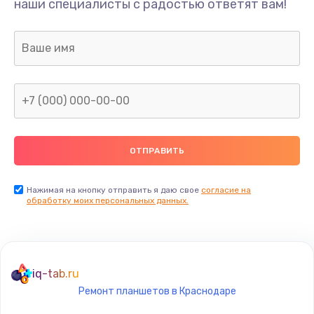
Ремонт шлейфа
наши специалисты с радостью ответят вам!
690 руб.
Заказать
Замена камеры (внешней или внутренней)
450 руб.
Заказать
Замена вибро элемента
450 руб.
Нажимая на кнопку отправить я даю свое
согласие на
Заказать
обработку моих персональных данных.
Ремонт цепей питания платы
1490 руб.
iq-tab.ru
Заказать
Ремонт планшетов в Краснодаре
Восстановление дорожек платы