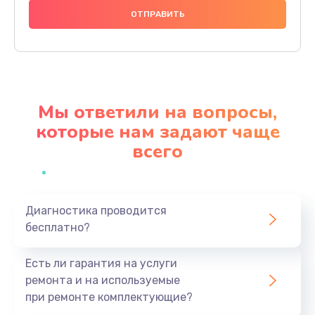
740 руб.
Заказать
Замена разъема питания
790 руб.
Мы ответили на вопросы,
Заказать
которые нам задают чаще
всего
Замена мультиконтроллера
1190 руб.
Заказать
Диагностика проводится
бесплатно?
Замена аудио разъема
790 руб.
Есть ли гарантия на услуги
Заказать
ремонта и на используемые
при ремонте комплектующие?
Замена модуля HDMI