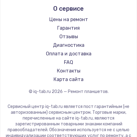
Prestigio
1330 руб.
О сервисе
Microsoft
Заказать
BlackView
Цены на ремонт
Amazon
Гарантия
Замена видеокарты
Aquarius
Отзывы
2100 руб.
Philips
Диагностика
Dell
Заказать
Оплата и доставка
HP
FAQ
Ремонт цепей питания
Getac
Контакты
ZTE
3000 руб.
Карта сайта
Google
Заказать
© iq-tab.ru
2026
— Ремонт планшетов.
Navitel
Teclast
Замена материнской платы
Сервисный центр iq-tab.ru является пост гарантийным (не
CHUWI
авторизованным) сервисным центром. Торговые марки,
1590 руб.
перечисленные на сайте iq-tab.ru, являются
Заказать
зарегистрированным товарными знаками компаний
правообладателей. Обозначения используется не с целью
индивидуализации соответствующих услуг по ремонту, а с