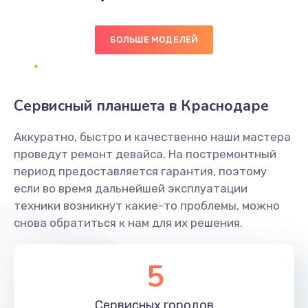
Заказать
БОЛЬШЕ МОДЕЛЕЙ
Ремонт цепей питания платы
1490 руб.
Заказать
Сервисный планшета в Краснодаре
Восстановление дорожек платы
Аккуратно, быстро и качественно наши мастера
400 руб.
проведут ремонт девайса. На постремонтный
Заказать
период предоставляется гарантия, поэтому
если во время дальнейшей эксплуатации
Замена слухового динамика
техники возникнут какие-то проблемы, можно
снова обратиться к нам для их решения.
350 руб.
Заказать
5
Настройка программного обеспечения
Сервисных
городов
500 руб.