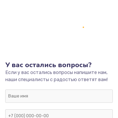
Замена кнопки включения
2150 руб.
Заказать
Замена оперативной памяти
760 руб.
Заказать
У вас остались вопросы?
Замена процессора
Если у вас остались вопросы напишите нам,
1800 руб.
наши специалисты с радостью ответят вам!
Заказать
Замена системы охлаждения
1600 руб.
Заказать