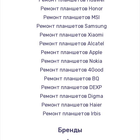
Заказать
Ремонт планшетов Honor
Ремонт планшетов MSI
Установка драйверов
Ремонт планшетов Samsung
950 руб.
Ремонт планшетов Xiaomi
Ремонт планшетов Alcatel
Заказать
Ремонт планшетов Apple
Замена жесткого диска
Ремонт планшетов Nokia
Ремонт планшетов 4Good
1000 руб.
Ремонт планшетов BQ
Заказать
Ремонт планшетов DEXP
Ремонт планшетов Digma
Чистка от пыли
Ремонт планшетов Haier
1330 руб.
Ремонт планшетов Irbis
Заказать
Ремонт планшетов Prestigio
Бренды
Ремонт планшетов Microsoft
Настройка ОС
Ремонт планшетов BlackView