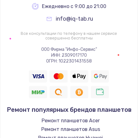
Заказать
Ежедневно с 9:00 до 21:00
info@iq-tab.ru
Ремонт петель крышки
990 руб.
Все консультации по телефону в нашем сервисе
совершенно бесплатны
Заказать
ООО Фирма "Инфо-Сервис"
Настройка Wi-Fi
ИНН: 2309017170
ОГРН: 1022301431558
1260 руб.
Заказать
Замена шим-контроллера
3900 руб.
Ремонт популярных брендов планшетов
Заказать
Ремонт планшетов Acer
Замена HDMI
Ремонт планшетов Asus
1200 руб.
Ремонт планшетов Huawei