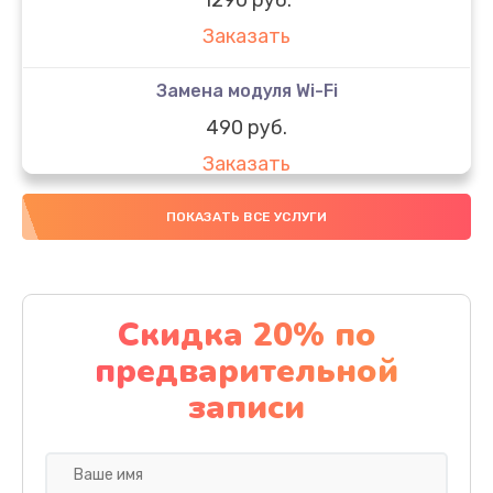
Заказать
Замена модуля Wi-Fi
490 руб.
Заказать
Замена микрофона
ПОКАЗАТЬ ВСЕ УСЛУГИ
1600 руб.
Заказать
Скидка 20% по
Замена аккумулятора
предварительной
1130 руб.
записи
Заказать
Замена дисплея (экрана)