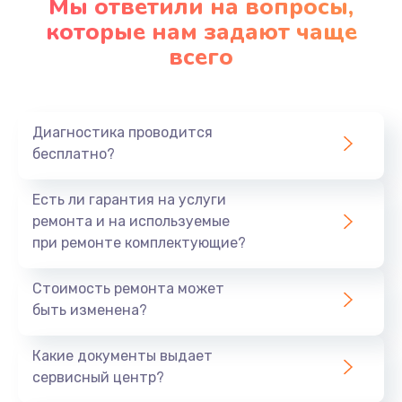
Мы ответили на вопросы,
которые нам задают чаще
1290 руб.
всего
Заказать
Замена корпуса
890 руб.
Диагностика проводится
бесплатно?
Заказать
Есть ли гарантия на услуги
Замена тачпада
ремонта и на используемые
990 руб.
при ремонте комплектующие?
Заказать
Стоимость ремонта может
Замена динамика
быть изменена?
1500 руб.
Какие документы выдает
Заказать
сервисный центр?