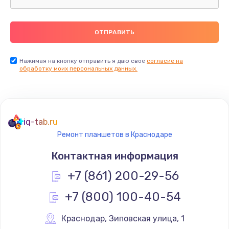
Замена термопасты
990 руб.
Заказать
Нажимая на кнопку отправить я даю свое
согласие на
обработку моих персональных данных.
Замена контроллера питания
1490 руб.
Заказать
iq-tab.ru
Ремонт планшетов в Краснодаре
Замена южного моста
Контактная информация
2300 руб.
+7 (861) 200-29-56
Заказать
+7 (800) 100-40-54
Замена вебкамеры
1340 руб.
Краснодар
,
 Зиповская улица, 1