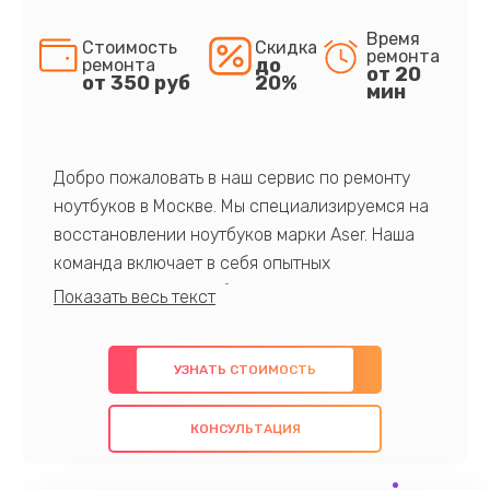
Время
Стоимость
Скидка
ремонта
до
ремонта
от 20
от 350 руб
20%
мин
Добро пожаловать в наш сервис по ремонту
ноутбуков в Москве. Мы специализируемся на
восстановлении ноутбуков марки Aser. Наша
команда включает в себя опытных
профессионалов с обширными знаниями и
многолетним опытом в данной области. Мы
предлагаем быстрый и качественный ремонт с
УЗНАТЬ СТОИМОСТЬ
использованием оригинальных компонентов, а
также гарантируем качество всех
КОНСУЛЬТАЦИЯ
проведенных работ. Наша цель - предоставить
клиентам надежное и профессиональное