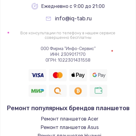
Заказать
Ежедневно с 9:00 до 21:00
info@iq-tab.ru
Ремонт петель крышки
990 руб.
Все консультации по телефону в нашем сервисе
совершенно бесплатны
Заказать
ООО Фирма "Инфо-Сервис"
Настройка Wi-Fi
ИНН: 2309017170
ОГРН: 1022301431558
1260 руб.
Заказать
Замена шим-контроллера
3900 руб.
Ремонт популярных брендов планшетов
Заказать
Ремонт планшетов Acer
Замена HDMI
Ремонт планшетов Asus
1200 руб.
Ремонт планшетов Huawei