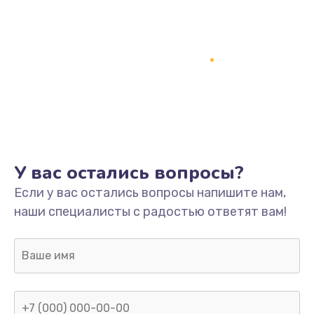
Замена кнопки включения
2150 руб.
Заказать
Замена оперативной памяти
760 руб.
Заказать
У вас остались вопросы?
Замена процессора
Если у вас остались вопросы напишите нам,
1800 руб.
наши специалисты с радостью ответят вам!
Заказать
Замена системы охлаждения
1600 руб.
Заказать