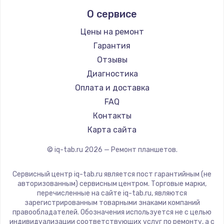
Prestigio
1330 руб.
О сервисе
Microsoft
Заказать
BlackView
Цены на ремонт
Amazon
Гарантия
Замена видеокарты
Aquarius
Отзывы
2100 руб.
Philips
Диагностика
Dell
Заказать
Оплата и доставка
HP
FAQ
Ремонт цепей питания
Getac
Контакты
ZTE
3000 руб.
Карта сайта
Google
Заказать
© iq-tab.ru
2026
— Ремонт планшетов.
Navitel
Teclast
Замена материнской платы
Сервисный центр iq-tab.ru является пост гарантийным (не
CHUWI
авторизованным) сервисным центром. Торговые марки,
1590 руб.
перечисленные на сайте iq-tab.ru, являются
Заказать
зарегистрированным товарными знаками компаний
правообладателей. Обозначения используется не с целью
индивидуализации соответствующих услуг по ремонту, а с