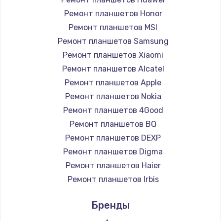
Заказать
Ремонт планшетов Honor
Ремонт планшетов MSI
Установка драйверов
Ремонт планшетов Samsung
950 руб.
Ремонт планшетов Xiaomi
Ремонт планшетов Alcatel
Заказать
Ремонт планшетов Apple
Замена жесткого диска
Ремонт планшетов Nokia
Ремонт планшетов 4Good
1000 руб.
Ремонт планшетов BQ
Заказать
Ремонт планшетов DEXP
Ремонт планшетов Digma
Чистка от пыли
Ремонт планшетов Haier
1330 руб.
Ремонт планшетов Irbis
Заказать
Ремонт планшетов Prestigio
Бренды
Ремонт планшетов Microsoft
Настройка ОС
Ремонт планшетов BlackView