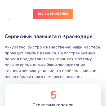
Заказать
БОЛЬШЕ МОДЕЛЕЙ
Ремонт цепей питания платы
1490 руб.
Заказать
Сервисный планшета в Краснодаре
Восстановление дорожек платы
Аккуратно, быстро и качественно наши мастера
400 руб.
проведут ремонт девайса. На постремонтный
Заказать
период предоставляется гарантия, поэтому
если во время дальнейшей эксплуатации
Замена слухового динамика
техники возникнут какие-то проблемы, можно
снова обратиться к нам для их решения.
350 руб.
Заказать
5
Настройка программного обеспечения
Сервисных
городов
500 руб.