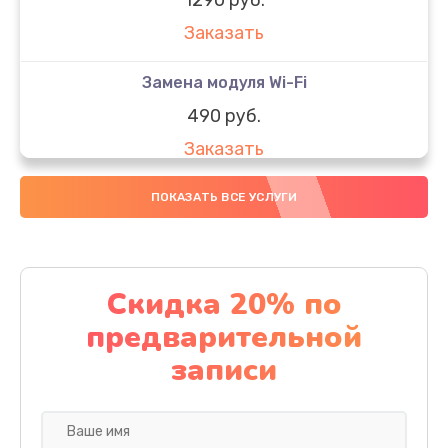
Заказать
Замена модуля Wi-Fi
490 руб.
Заказать
Замена микрофона
ПОКАЗАТЬ ВСЕ УСЛУГИ
1600 руб.
Заказать
Скидка 20% по
Замена аккумулятора
предварительной
1130 руб.
записи
Заказать
Замена дисплея (экрана)