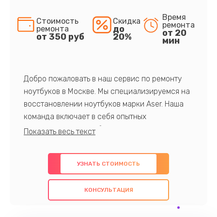
Время
Стоимость
Скидка
ремонта
до
ремонта
от 20
от 350 руб
20%
мин
Добро пожаловать в наш сервис по ремонту
ноутбуков в Москве. Мы специализируемся на
восстановлении ноутбуков марки Aser. Наша
команда включает в себя опытных
профессионалов с обширными знаниями и
многолетним опытом в данной области. Мы
предлагаем быстрый и качественный ремонт с
УЗНАТЬ СТОИМОСТЬ
использованием оригинальных компонентов, а
также гарантируем качество всех
КОНСУЛЬТАЦИЯ
проведенных работ. Наша цель - предоставить
клиентам надежное и профессиональное