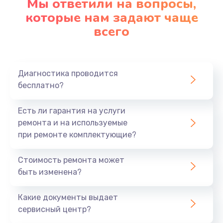
Мы ответили на вопросы,
которые нам задают чаще
1290 руб.
всего
Заказать
Замена корпуса
890 руб.
Диагностика проводится
бесплатно?
Заказать
Есть ли гарантия на услуги
Замена тачпада
ремонта и на используемые
990 руб.
при ремонте комплектующие?
Заказать
Стоимость ремонта может
Замена динамика
быть изменена?
1500 руб.
Какие документы выдает
Заказать
сервисный центр?