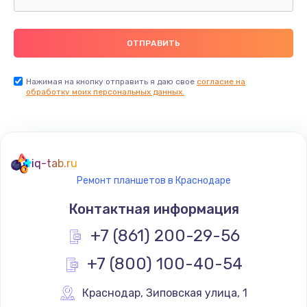
Замена термопасты
990 руб.
Заказать
Нажимая на кнопку отправить я даю свое
согласие на
обработку моих персональных данных.
Замена контроллера питания
1490 руб.
Заказать
iq-tab.ru
Ремонт планшетов в Краснодаре
Замена южного моста
Контактная информация
2300 руб.
+7 (861) 200-29-56
Заказать
+7 (800) 100-40-54
Замена вебкамеры
1340 руб.
Краснодар
,
 Зиповская улица, 1