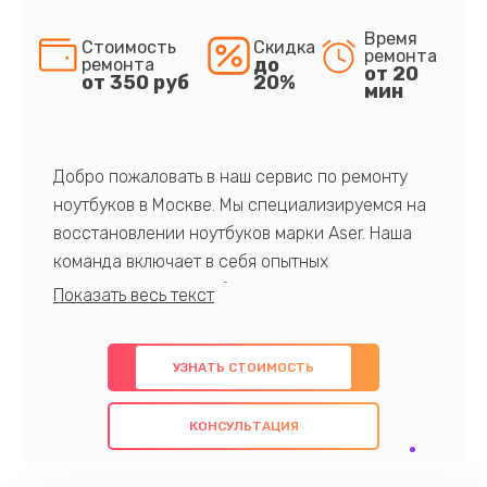
Время
Стоимость
Скидка
ремонта
до
ремонта
от 20
от 350 руб
20%
мин
Добро пожаловать в наш сервис по ремонту
ноутбуков в Москве. Мы специализируемся на
восстановлении ноутбуков марки Aser. Наша
команда включает в себя опытных
профессионалов с обширными знаниями и
многолетним опытом в данной области. Мы
предлагаем быстрый и качественный ремонт с
УЗНАТЬ СТОИМОСТЬ
использованием оригинальных компонентов, а
также гарантируем качество всех
КОНСУЛЬТАЦИЯ
проведенных работ. Наша цель - предоставить
клиентам надежное и профессиональное