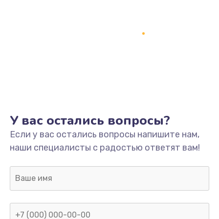
Замена кнопки включения
2150 руб.
Заказать
Замена оперативной памяти
760 руб.
Заказать
У вас остались вопросы?
Замена процессора
Если у вас остались вопросы напишите нам,
1800 руб.
наши специалисты с радостью ответят вам!
Заказать
Замена системы охлаждения
1600 руб.
Заказать