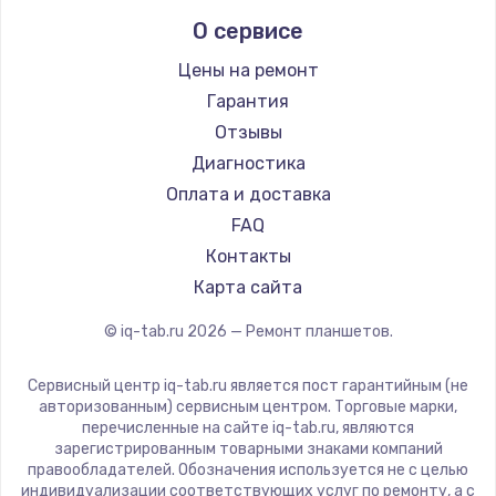
Prestigio
1330 руб.
О сервисе
Microsoft
Заказать
BlackView
Цены на ремонт
Amazon
Гарантия
Замена видеокарты
Aquarius
Отзывы
2100 руб.
Philips
Диагностика
Dell
Заказать
Оплата и доставка
HP
FAQ
Ремонт цепей питания
Getac
Контакты
ZTE
3000 руб.
Карта сайта
Google
Заказать
© iq-tab.ru
2026
— Ремонт планшетов.
Navitel
Teclast
Замена материнской платы
Сервисный центр iq-tab.ru является пост гарантийным (не
CHUWI
авторизованным) сервисным центром. Торговые марки,
1590 руб.
перечисленные на сайте iq-tab.ru, являются
Заказать
зарегистрированным товарными знаками компаний
правообладателей. Обозначения используется не с целью
индивидуализации соответствующих услуг по ремонту, а с