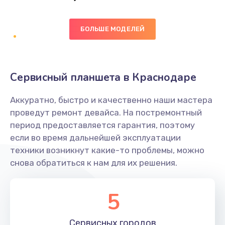
Заказать
БОЛЬШЕ МОДЕЛЕЙ
Ремонт цепей питания платы
1490 руб.
Заказать
Сервисный планшета в Краснодаре
Восстановление дорожек платы
Аккуратно, быстро и качественно наши мастера
400 руб.
проведут ремонт девайса. На постремонтный
Заказать
период предоставляется гарантия, поэтому
если во время дальнейшей эксплуатации
Замена слухового динамика
техники возникнут какие-то проблемы, можно
снова обратиться к нам для их решения.
350 руб.
Заказать
5
Настройка программного обеспечения
Сервисных
городов
500 руб.