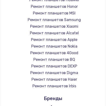
Заказать
Ремонт планшетов Honor
Ремонт планшетов MSI
Установка драйверов
Ремонт планшетов Samsung
950 руб.
Ремонт планшетов Xiaomi
Ремонт планшетов Alcatel
Заказать
Ремонт планшетов Apple
Замена жесткого диска
Ремонт планшетов Nokia
Ремонт планшетов 4Good
1000 руб.
Ремонт планшетов BQ
Заказать
Ремонт планшетов DEXP
Ремонт планшетов Digma
Чистка от пыли
Ремонт планшетов Haier
1330 руб.
Ремонт планшетов Irbis
Заказать
Ремонт планшетов Prestigio
Бренды
Ремонт планшетов Microsoft
Настройка ОС
Ремонт планшетов BlackView