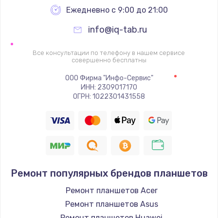
Заказать
Ежедневно с 9:00 до 21:00
info@iq-tab.ru
Ремонт петель крышки
990 руб.
Все консультации по телефону в нашем сервисе
совершенно бесплатны
Заказать
ООО Фирма "Инфо-Сервис"
Настройка Wi-Fi
ИНН: 2309017170
ОГРН: 1022301431558
1260 руб.
Заказать
Замена шим-контроллера
3900 руб.
Ремонт популярных брендов планшетов
Заказать
Ремонт планшетов Acer
Замена HDMI
Ремонт планшетов Asus
1200 руб.
Ремонт планшетов Huawei