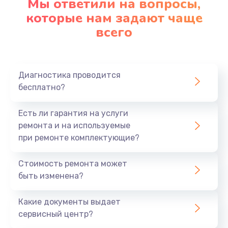
Мы ответили на вопросы,
которые нам задают чаще
1290 руб.
всего
Заказать
Замена корпуса
890 руб.
Диагностика проводится
бесплатно?
Заказать
Есть ли гарантия на услуги
Замена тачпада
ремонта и на используемые
990 руб.
при ремонте комплектующие?
Заказать
Стоимость ремонта может
Замена динамика
быть изменена?
1500 руб.
Какие документы выдает
Заказать
сервисный центр?