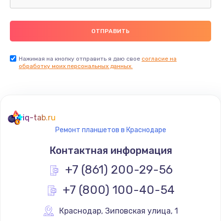
Замена термопасты
990 руб.
Заказать
Нажимая на кнопку отправить я даю свое
согласие на
обработку моих персональных данных.
Замена контроллера питания
1490 руб.
Заказать
iq-tab.ru
Ремонт планшетов в Краснодаре
Замена южного моста
Контактная информация
2300 руб.
+7 (861) 200-29-56
Заказать
+7 (800) 100-40-54
Замена вебкамеры
1340 руб.
Краснодар
,
 Зиповская улица, 1