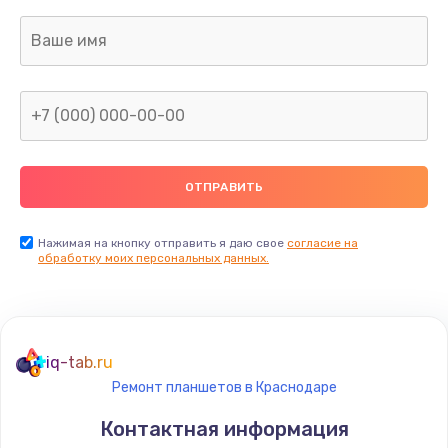
690 руб.
Заказать
Замена камеры (внешней или внутренней)
450 руб.
Заказать
Замена вибро элемента
450 руб.
Нажимая на кнопку отправить я даю свое
согласие на
Заказать
обработку моих персональных данных.
Ремонт цепей питания платы
1490 руб.
iq-tab.ru
Заказать
Ремонт планшетов в Краснодаре
Восстановление дорожек платы
Контактная информация
400 руб.