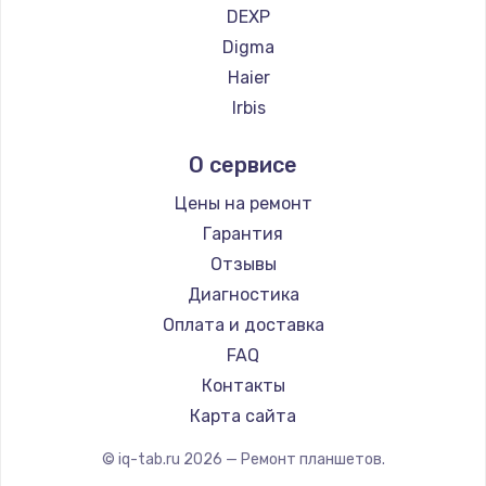
DEXP
Заказать
Digma
Замена динамика
Haier
1500 руб.
Irbis
Prestigio
Заказать
О сервисе
Microsoft
Замена экрана
BlackView
Цены на ремонт
1530 руб.
Amazon
Гарантия
Aquarius
Заказать
Отзывы
Philips
Диагностика
Замена шлейфа матрицы
Dell
Оплата и доставка
1130 руб.
HP
FAQ
Getac
Заказать
Контакты
ZTE
Карта сайта
Замена USB порта
Google
© iq-tab.ru
2026
— Ремонт планшетов.
1290 руб.
Navitel