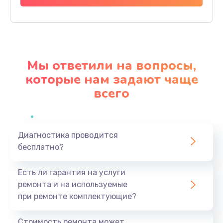
Заказать
Замена разъема питания
790 руб.
Мы ответили на вопросы,
Заказать
которые нам задают чаще
всего
Замена мультиконтроллера
1190 руб.
Заказать
Диагностика проводится
бесплатно?
Замена аудио разъема
790 руб.
Есть ли гарантия на услуги
Заказать
ремонта и на используемые
при ремонте комплектующие?
Замена модуля HDMI
590 руб.
Стоимость ремонта может