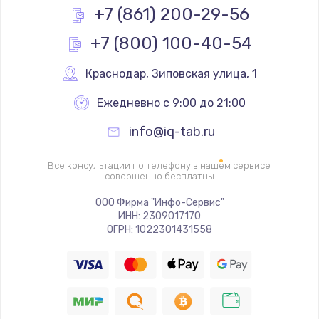
+7 (861) 200-29-56
Заказать
+7 (800) 100-40-54
Замена слухового динамика
Краснодар
,
 Зиповская улица, 1
350 руб.
Заказать
Ежедневно с 9:00 до 21:00
info@iq-tab.ru
Настройка программного обеспечения
500 руб.
Все консультации по телефону в нашем сервисе
совершенно бесплатны
Заказать
ООО Фирма "Инфо-Сервис"
Прошивка устройства (с сохранением данных)
ИНН: 2309017170
ОГРН: 1022301431558
3300 руб.
Заказать
Прошивка устройства (без сохранения данных)
550 руб.