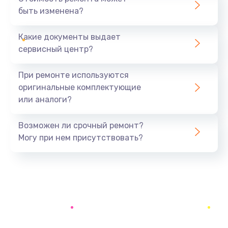
быть изменена?
Заказать
Какие документы выдает
Замена задней крышки устройства
сервисный центр?
790 руб.
Заказать
При ремонте используются
оригинальные комплектующие
Замена микросхемы (звук, контроллер,
или аналоги?
процессор)
2100 руб.
Возможен ли срочный ремонт?
Заказать
Могу при нем присутствовать?
Замена кнопки включения/выключения
600 руб.
Заказать
Замена разъема Micro, USB