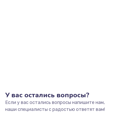
590 руб.
Заказать
Замена шлейфа кнопок, дисплея
600 руб.
Заказать
Чистка от пыли или влаги
1090 руб.
Заказать
Ремонт элементов корпуса
890 руб.
У вас остались вопросы?
Заказать
Если у вас остались вопросы напишите нам,
Ремонт шлейфа
наши специалисты с радостью ответят вам!