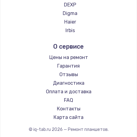
DEXP
Заказать
Digma
Замена динамика
Haier
1500 руб.
Irbis
Prestigio
Заказать
О сервисе
Microsoft
Замена экрана
BlackView
Цены на ремонт
1530 руб.
Amazon
Гарантия
Aquarius
Заказать
Отзывы
Philips
Диагностика
Замена шлейфа матрицы
Dell
Оплата и доставка
1130 руб.
HP
FAQ
Getac
Заказать
Контакты
ZTE
Карта сайта
Замена USB порта
Google
© iq-tab.ru
2026
— Ремонт планшетов.
1290 руб.
Navitel