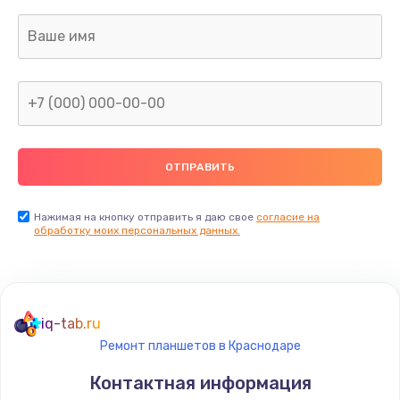
690 руб.
Заказать
Замена камеры (внешней или внутренней)
450 руб.
Заказать
Замена вибро элемента
450 руб.
Нажимая на кнопку отправить я даю свое
согласие на
Заказать
обработку моих персональных данных.
Ремонт цепей питания платы
1490 руб.
iq-tab.ru
Заказать
Ремонт планшетов в Краснодаре
Восстановление дорожек платы
Контактная информация
400 руб.