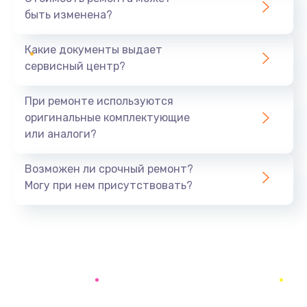
быть изменена?
Заказать
Какие документы выдает
Замена задней крышки устройства
сервисный центр?
790 руб.
Заказать
При ремонте используются
оригинальные комплектующие
Замена микросхемы (звук, контроллер,
или аналоги?
процессор)
2100 руб.
Возможен ли срочный ремонт?
Заказать
Могу при нем присутствовать?
Замена кнопки включения/выключения
600 руб.
Заказать
Замена разъема Micro, USB