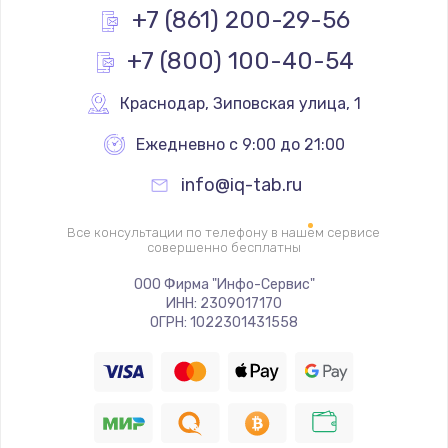
+7 (861) 200-29-56
Заказать
+7 (800) 100-40-54
Замена слухового динамика
Краснодар
,
 Зиповская улица, 1
350 руб.
Заказать
Ежедневно с 9:00 до 21:00
info@iq-tab.ru
Настройка программного обеспечения
500 руб.
Все консультации по телефону в нашем сервисе
совершенно бесплатны
Заказать
ООО Фирма "Инфо-Сервис"
Прошивка устройства (с сохранением данных)
ИНН: 2309017170
ОГРН: 1022301431558
3300 руб.
Заказать
Прошивка устройства (без сохранения данных)
550 руб.