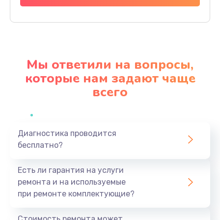
Заказать
Замена разъема питания
790 руб.
Мы ответили на вопросы,
Заказать
которые нам задают чаще
всего
Замена мультиконтроллера
1190 руб.
Заказать
Диагностика проводится
бесплатно?
Замена аудио разъема
790 руб.
Есть ли гарантия на услуги
Заказать
ремонта и на используемые
при ремонте комплектующие?
Замена модуля HDMI
590 руб.
Стоимость ремонта может