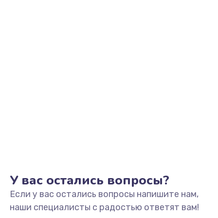
590 руб.
Заказать
Замена шлейфа кнопок, дисплея
600 руб.
Заказать
Чистка от пыли или влаги
1090 руб.
Заказать
Ремонт элементов корпуса
890 руб.
У вас остались вопросы?
Заказать
Если у вас остались вопросы напишите нам,
Ремонт шлейфа
наши специалисты с радостью ответят вам!