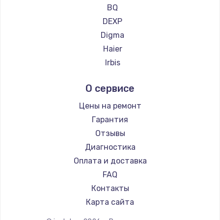
Ремонт планшетов CHUWI
990 руб.
BQ
DEXP
Заказать
Digma
Замена динамика
Haier
1500 руб.
Irbis
Prestigio
Заказать
О сервисе
Microsoft
Замена экрана
BlackView
Цены на ремонт
1530 руб.
Amazon
Гарантия
Aquarius
Заказать
Отзывы
Philips
Диагностика
Замена шлейфа матрицы
Dell
Оплата и доставка
1130 руб.
HP
FAQ
Getac
Заказать
Контакты
ZTE
Карта сайта
Замена USB порта
Google