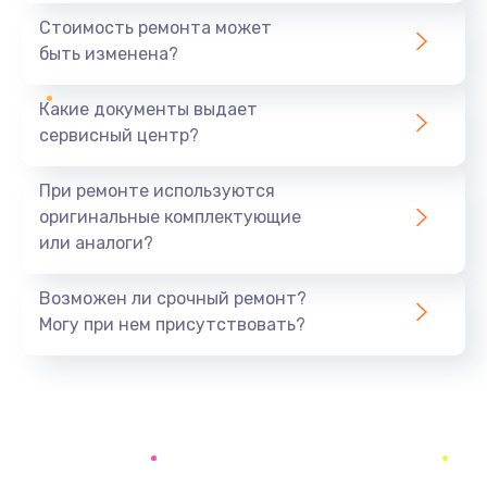
590 руб.
Стоимость ремонта может
быть изменена?
Заказать
Какие документы выдает
Замена задней крышки устройства
сервисный центр?
790 руб.
Заказать
При ремонте используются
оригинальные комплектующие
Замена микросхемы (звук, контроллер,
или аналоги?
процессор)
2100 руб.
Возможен ли срочный ремонт?
Заказать
Могу при нем присутствовать?
Замена кнопки включения/выключения
600 руб.
Заказать