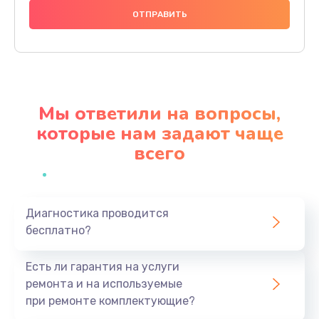
740 руб.
Заказать
Замена разъема питания
790 руб.
Мы ответили на вопросы,
Заказать
которые нам задают чаще
всего
Замена мультиконтроллера
1190 руб.
Заказать
Диагностика проводится
бесплатно?
Замена аудио разъема
790 руб.
Есть ли гарантия на услуги
Заказать
ремонта и на используемые
при ремонте комплектующие?
Замена модуля HDMI