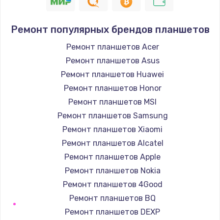
550 руб.
Заказать
Ремонт популярных брендов планшетов
Ремонт планшетов Acer
Замена лотка Flash
Ремонт планшетов Asus
750 руб.
Ремонт планшетов Huawei
Заказать
Ремонт планшетов Honor
Ремонт планшетов MSI
Замена лотка SIM
Ремонт планшетов Samsung
790 руб.
Ремонт планшетов Xiaomi
Заказать
Ремонт планшетов Alcatel
Ремонт планшетов Apple
Замена северного моста
Ремонт планшетов Nokia
2300 руб.
Ремонт планшетов 4Good
Заказать
Ремонт планшетов BQ
Ремонт планшетов DEXP
Восстановление данных