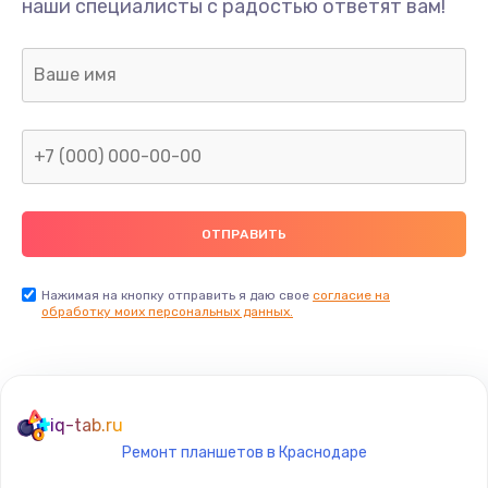
Ремонт шлейфа
наши специалисты с радостью ответят вам!
690 руб.
Заказать
Замена камеры (внешней или внутренней)
450 руб.
Заказать
Замена вибро элемента
450 руб.
Нажимая на кнопку отправить я даю свое
согласие на
Заказать
обработку моих персональных данных.
Ремонт цепей питания платы
1490 руб.
iq-tab.ru
Заказать
Ремонт планшетов в Краснодаре
Восстановление дорожек платы