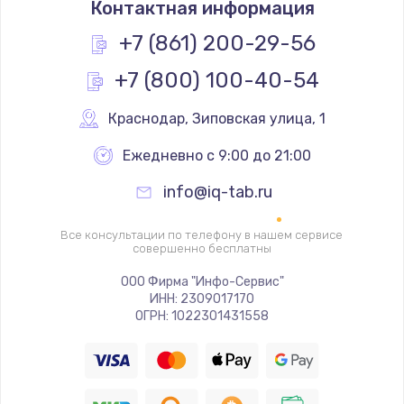
Контактная информация
400 руб.
+7 (861) 200-29-56
Заказать
+7 (800) 100-40-54
Замена слухового динамика
Краснодар
,
 Зиповская улица, 1
350 руб.
Заказать
Ежедневно с 9:00 до 21:00
info@iq-tab.ru
Настройка программного обеспечения
500 руб.
Все консультации по телефону в нашем сервисе
совершенно бесплатны
Заказать
ООО Фирма "Инфо-Сервис"
Прошивка устройства (с сохранением данных)
ИНН: 2309017170
ОГРН: 1022301431558
3300 руб.
Заказать
Прошивка устройства (без сохранения данных)