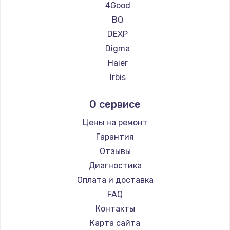
Ремонт планшетов Teclast
Замена тачпада
4Good
Ремонт планшетов CHUWI
990 руб.
BQ
DEXP
Заказать
Digma
Замена динамика
Haier
1500 руб.
Irbis
Prestigio
Заказать
О сервисе
Microsoft
Замена экрана
BlackView
Цены на ремонт
1530 руб.
Amazon
Гарантия
Aquarius
Заказать
Отзывы
Philips
Диагностика
Замена шлейфа матрицы
Dell
Оплата и доставка
1130 руб.
HP
FAQ
Getac
Заказать
Контакты
ZTE
Карта сайта