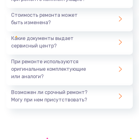
Замена модуля HDMI
590 руб.
Стоимость ремонта может
быть изменена?
Заказать
Какие документы выдает
Замена задней крышки устройства
сервисный центр?
790 руб.
Заказать
При ремонте используются
оригинальные комплектующие
Замена микросхемы (звук, контроллер,
или аналоги?
процессор)
2100 руб.
Возможен ли срочный ремонт?
Заказать
Могу при нем присутствовать?
Замена кнопки включения/выключения
600 руб.
Заказать