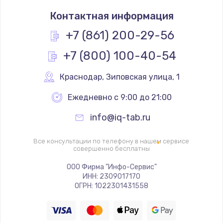
Восстановление дорожек платы
Контактная информация
400 руб.
+7 (861) 200-29-56
Заказать
+7 (800) 100-40-54
Замена слухового динамика
Краснодар
,
 Зиповская улица, 1
350 руб.
Заказать
Ежедневно с 9:00 до 21:00
info@iq-tab.ru
Настройка программного обеспечения
500 руб.
Все консультации по телефону в нашем сервисе
совершенно бесплатны
Заказать
ООО Фирма "Инфо-Сервис"
Прошивка устройства (с сохранением данных)
ИНН: 2309017170
ОГРН: 1022301431558
3300 руб.
Заказать