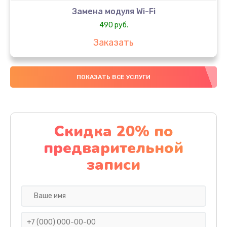
Замена модуля Wi-Fi
490 руб.
Заказать
Замена микрофона
ПОКАЗАТЬ ВСЕ УСЛУГИ
1600 руб.
Заказать
Замена аккумулятора
Скидка 20% по
1130 руб.
предварительной
Заказать
записи
Замена дисплея (экрана)
690 руб.
Заказать