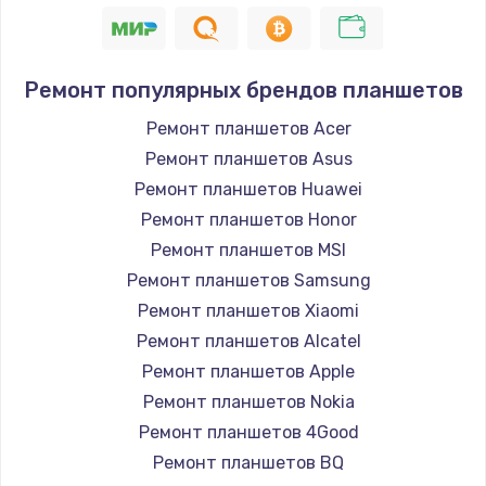
Прошивка устройства (без сохранения данных)
550 руб.
Заказать
Ремонт популярных брендов планшетов
Ремонт планшетов Acer
Замена лотка Flash
Ремонт планшетов Asus
750 руб.
Ремонт планшетов Huawei
Заказать
Ремонт планшетов Honor
Ремонт планшетов MSI
Замена лотка SIM
Ремонт планшетов Samsung
790 руб.
Ремонт планшетов Xiaomi
Заказать
Ремонт планшетов Alcatel
Ремонт планшетов Apple
Замена северного моста
Ремонт планшетов Nokia
2300 руб.
Ремонт планшетов 4Good
Заказать
Ремонт планшетов BQ