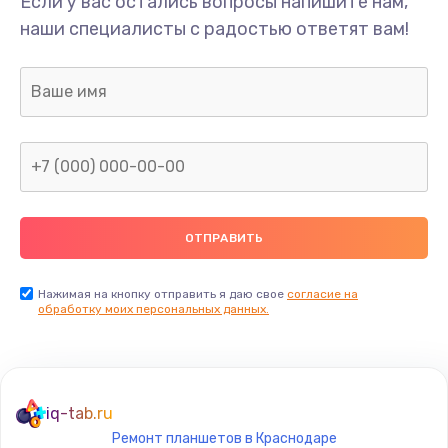
Если у вас остались вопросы напишите нам,
Ремонт шлейфа
наши специалисты с радостью ответят вам!
690 руб.
Заказать
Замена камеры (внешней или внутренней)
450 руб.
Заказать
Замена вибро элемента
450 руб.
Нажимая на кнопку отправить я даю свое
согласие на
Заказать
обработку моих персональных данных.
Ремонт цепей питания платы
1490 руб.
iq-tab.ru
Заказать
Ремонт планшетов в Краснодаре