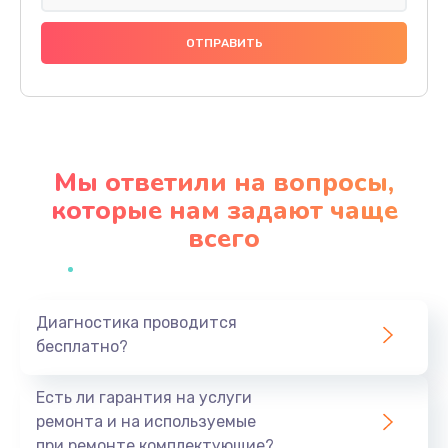
Замена тачскрина
740 руб.
Заказать
Замена разъема питания
790 руб.
Мы ответили на вопросы,
Заказать
которые нам задают чаще
всего
Замена мультиконтроллера
1190 руб.
Заказать
Диагностика проводится
бесплатно?
Замена аудио разъема
790 руб.
Есть ли гарантия на услуги
Заказать
ремонта и на используемые
при ремонте комплектующие?