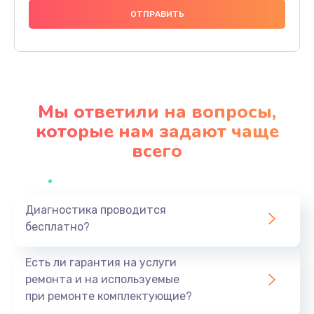
740 руб.
Заказать
Замена разъема питания
790 руб.
Мы ответили на вопросы,
Заказать
которые нам задают чаще
всего
Замена мультиконтроллера
1190 руб.
Заказать
Диагностика проводится
бесплатно?
Замена аудио разъема
790 руб.
Есть ли гарантия на услуги
Заказать
ремонта и на используемые
при ремонте комплектующие?
Замена модуля HDMI