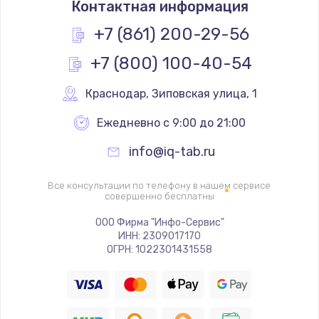
Контактная информация
400 руб.
+7 (861) 200-29-56
Заказать
+7 (800) 100-40-54
Замена слухового динамика
Краснодар
,
 Зиповская улица, 1
350 руб.
Заказать
Ежедневно с 9:00 до 21:00
info@iq-tab.ru
Настройка программного обеспечения
500 руб.
Все консультации по телефону в нашем сервисе
совершенно бесплатны
Заказать
ООО Фирма "Инфо-Сервис"
Прошивка устройства (с сохранением данных)
ИНН: 2309017170
ОГРН: 1022301431558
3300 руб.
Заказать
Прошивка устройства (без сохранения данных)