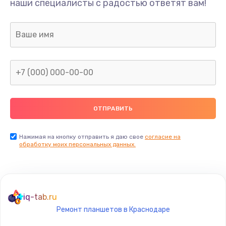
Ремонт шлейфа
наши специалисты с радостью ответят вам!
690 руб.
Заказать
Замена камеры (внешней или внутренней)
450 руб.
Заказать
Замена вибро элемента
450 руб.
Нажимая на кнопку отправить я даю свое
согласие на
Заказать
обработку моих персональных данных.
Ремонт цепей питания платы
1490 руб.
iq-tab.ru
Заказать
Ремонт планшетов в Краснодаре
Восстановление дорожек платы