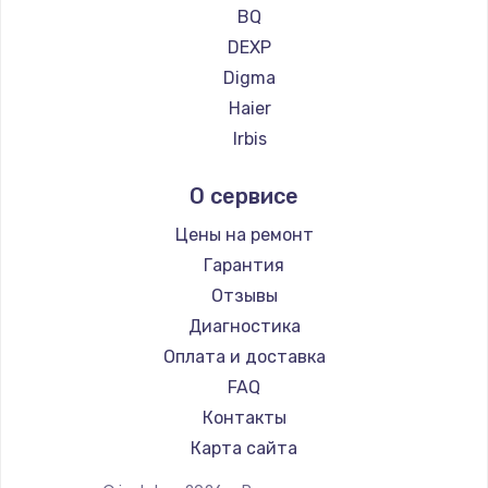
Ремонт планшетов CHUWI
990 руб.
BQ
DEXP
Заказать
Digma
Замена динамика
Haier
1500 руб.
Irbis
Prestigio
Заказать
О сервисе
Microsoft
Замена экрана
BlackView
Цены на ремонт
1530 руб.
Amazon
Гарантия
Aquarius
Заказать
Отзывы
Philips
Диагностика
Замена шлейфа матрицы
Dell
Оплата и доставка
1130 руб.
HP
FAQ
Getac
Заказать
Контакты
ZTE
Карта сайта
Замена USB порта
Google