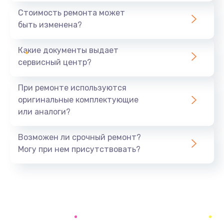
590 руб.
Стоимость ремонта может
быть изменена?
Заказать
Какие документы выдает
Замена задней крышки устройства
сервисный центр?
790 руб.
Заказать
При ремонте используются
оригинальные комплектующие
Замена микросхемы (звук, контроллер,
или аналоги?
процессор)
2100 руб.
Возможен ли срочный ремонт?
Заказать
Могу при нем присутствовать?
Замена кнопки включения/выключения
600 руб.
Заказать