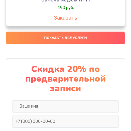
490 руб.
Заказать
Замена микрофона
ПОКАЗАТЬ ВСЕ УСЛУГИ
1600 руб.
Заказать
Замена аккумулятора
Скидка 20% по
1130 руб.
предварительной
Заказать
записи
Замена дисплея (экрана)
690 руб.
Заказать
Замена тачскрина