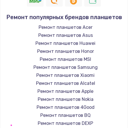
550 руб.
Заказать
Ремонт популярных брендов планшетов
Ремонт планшетов Acer
Замена лотка Flash
Ремонт планшетов Asus
750 руб.
Ремонт планшетов Huawei
Заказать
Ремонт планшетов Honor
Ремонт планшетов MSI
Замена лотка SIM
Ремонт планшетов Samsung
790 руб.
Ремонт планшетов Xiaomi
Заказать
Ремонт планшетов Alcatel
Ремонт планшетов Apple
Замена северного моста
Ремонт планшетов Nokia
2300 руб.
Ремонт планшетов 4Good
Заказать
Ремонт планшетов BQ
Ремонт планшетов DEXP
Восстановление данных