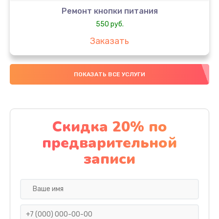
Ремонт кнопки питания
550 руб.
Заказать
Ремонт GPS модуля
ПОКАЗАТЬ ВСЕ УСЛУГИ
880 руб.
Заказать
Замена разъема SIM-карты
Скидка 20% по
880 руб.
предварительной
Заказать
записи
Замена вибромотора
550 руб.
Заказать