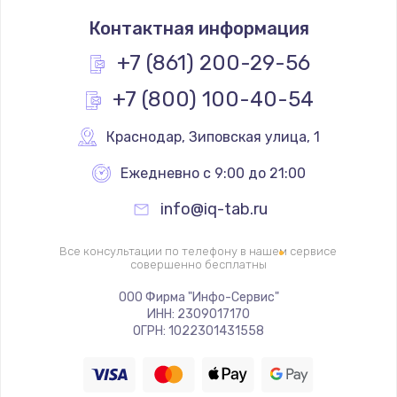
Замена NFC модуля
Контактная информация
880 руб.
Заказать
+7 (861) 200-29-56
+7 (800) 100-40-54
Замена кнопки питания
550 руб.
Краснодар
,
 Зиповская улица, 1
Заказать
Ежедневно с 9:00 до 21:00
Ремонт экрана
info@iq-tab.ru
1100 руб.
Заказать
Все консультации по телефону в нашем сервисе
совершенно бесплатны
Ремонт мембраны
ООО Фирма "Инфо-Сервис"
ИНН: 2309017170
550 руб.
ОГРН: 1022301431558
Заказать
Замена микросхемы зарядки