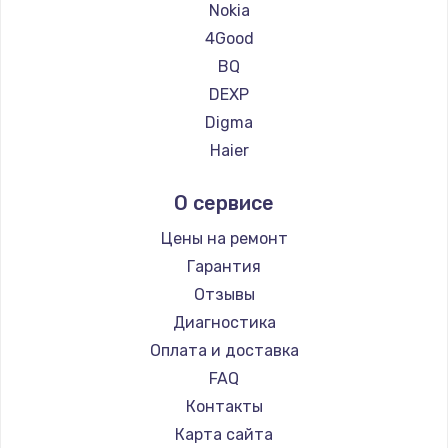
Ремонт планшетов Teclast
Nokia
550 руб.
Ремонт планшетов CHUWI
4Good
Заказать
BQ
DEXP
Ремонт аккумулятора
Digma
550 руб.
Haier
Заказать
Irbis
О сервисе
Prestigio
Замена микросхемы питания
BlackView
Цены на ремонт
1100 руб.
Amazon
Гарантия
Заказать
Aquarius
Отзывы
Philips
Диагностика
Ремонт микросхемы Wi-Fi
Dell
Оплата и доставка
1100 руб.
HP
FAQ
Заказать
Getac
Контакты
ZTE
Замена GPS модуля
Карта сайта