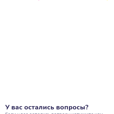
Ремонт микросхемы GPS
1100 руб.
Заказать
Ремонт разъема наушников
550 руб.
Заказать
Ремонт NFC модуля
880 руб.
Заказать
Ремонт кнопки громкости
550 руб.
Заказать
У вас остались вопросы?