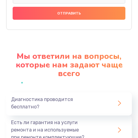
Замена микросхемы GPS
1100 руб.
Заказать
Замена SIM-карты
550 руб.
Мы ответили на вопросы,
Заказать
которые нам задают чаще
всего
Замена Bluetooth модуля
880 руб.
Заказать
Диагностика проводится
бесплатно?
Замена микросхемы Bluetooth
1100 руб.
Есть ли гарантия на услуги
Заказать
ремонта и на используемые
при ремонте комплектующие?