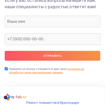
Если у вас остались вопросы напишите нам,
Ремонт микросхемы питания
наши специалисты с радостью ответят вам!
1100 руб.
Заказать
Ремонт SIM-карты
550 руб.
Заказать
Ремонт вибромотора
550 руб.
Заказать
Нажимая на кнопку отправить я даю свое
согласие на
обработку моих персональных данных.
Ремонт микросхемы NFC
1100 руб.
Заказать
iq-tab.ru
Ремонт планшетов в Краснодаре