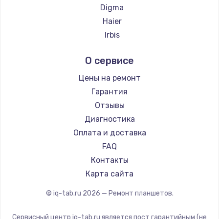
Digma
Haier
Irbis
Prestigio
О сервисе
Microsoft
BlackView
Цены на ремонт
Amazon
Гарантия
Aquarius
Отзывы
Philips
Диагностика
Dell
Оплата и доставка
HP
FAQ
Getac
Контакты
ZTE
Карта сайта
Google
© iq-tab.ru
2026
— Ремонт планшетов.
Navitel
Teclast
Сервисный центр iq-tab.ru является пост гарантийным (не