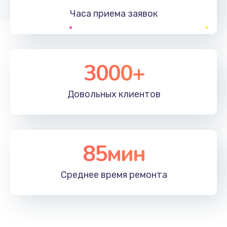
Заказать
Часа приема
заявок
Настройка ОС
930 руб.
3000+
Заказать
Чистка от пыли
Довольных
клиентов
1060 руб.
Заказать
85мин
Замена южного моста
1950 руб.
Среднее время
ремонта
Заказать
Замена материнской платы
1730 руб.