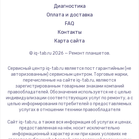
Philips
Диагностика
Dell
Оплата и доставка
HP
FAQ
Getac
Контакты
ZTE
Карта сайта
Google
© iq-tab.ru
2026
— Ремонт планшетов.
Navitel
Teclast
Сервисный центр iq-tab.ru является пост гарантийным (не
CHUWI
авторизованным) сервисным центром. Торговые марки,
перечисленные на сайте iq-tab.ru, являются
зарегистрированным товарными знаками компаний
правообладателей. Обозначения используется не с целью
индивидуализации соответствующих услуг по ремонту, а с
целью информирования потребителей о предоставляемых
услугах в отношении техники правообладателя
Сайт iq-tab.ru, а также вся информация об услугах и ценах,
предоставленная на нём, носит исключительно
информационный характер и ни при каких условиях не