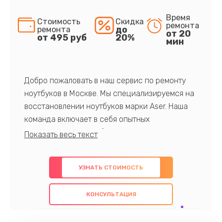
Время
Стоимость
Скидка
ремонта
до
ремонта
от 20
от 495 руб
20%
мин
Добро пожаловать в наш сервис по ремонту
ноутбуков в Москве. Мы специализируемся на
восстановлении ноутбуков марки Aser. Наша
команда включает в себя опытных
профессионалов с обширными знаниями и
многолетним опытом в данной области. Мы
предлагаем быстрый и качественный ремонт с
УЗНАТЬ СТОИМОСТЬ
использованием оригинальных компонентов, а
также гарантируем качество всех
КОНСУЛЬТАЦИЯ
проведенных работ. Наша цель - предоставить
клиентам надежное и профессиональное