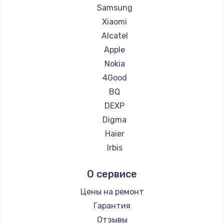
Ремонт планшетов HP
Samsung
Ремонт планшетов Getac
Xiaomi
Ремонт планшетов ZTE
Alcatel
Ремонт планшетов Google
Apple
Ремонт планшетов Navitel
Nokia
Ремонт планшетов Teclast
4Good
Ремонт планшетов CHUWI
BQ
DEXP
Digma
Haier
Irbis
Prestigio
О сервисе
Microsoft
BlackView
Цены на ремонт
Amazon
Гарантия
Aquarius
Отзывы