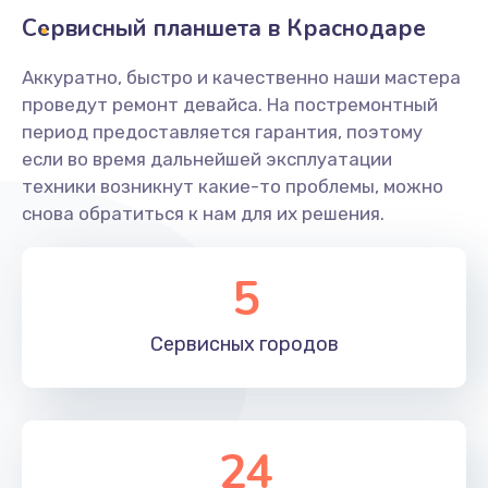
Сервисный планшета в Краснодаре
Ремонт разъема питания
Аккуратно, быстро и качественно наши мастера
845 руб.
проведут ремонт девайса. На постремонтный
Заказать
период предоставляется гарантия, поэтому
если во время дальнейшей эксплуатации
Замена видеочипа
техники возникнут какие-то проблемы, можно
2500 руб.
снова обратиться к нам для их решения.
Заказать
5
Настройка BIOS
650 руб.
Сервисных
городов
Заказать
Ремонт подсветки
24
1200 руб.