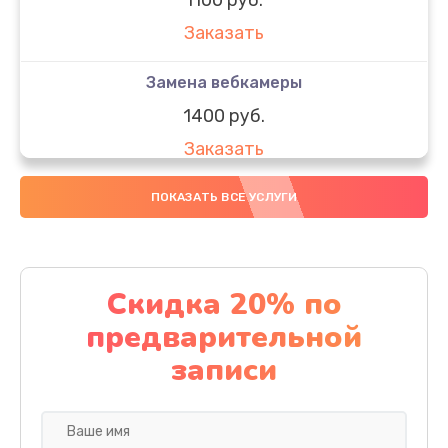
Заказать
Замена вебкамеры
1400 руб.
Заказать
Замена SSD
ПОКАЗАТЬ ВСЕ УСЛУГИ
1200 руб.
Заказать
Скидка 20% по
Замена северного моста
предварительной
1950 руб.
записи
Заказать
Замена экрана