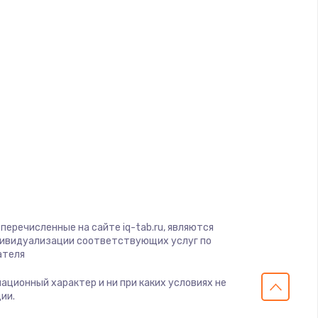
d
a
gio
soft
View
on
ius
перечисленные на сайте iq-tab.ru, являются
s
дивидуализации соответствующих услуг по
ателя
мационный характер и ни при каких условиях не
ии.