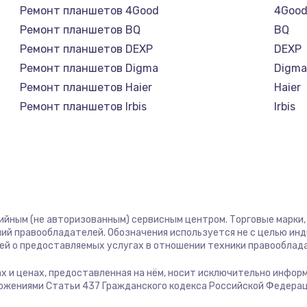
Ремонт планшетов 4Good
4Goo
Ремонт планшетов BQ
BQ
Ремонт планшетов DEXP
DEXP
Ремонт планшетов Digma
Digm
Ремонт планшетов Haier
Haier
Ремонт планшетов Irbis
Irbis
Ремонт планшетов Prestigio
Presti
Ремонт планшетов Microsoft
Micro
Ремонт планшетов BlackView
Black
Ремонт планшетов Amazon
Amaz
Ремонт планшетов Aquarius
Aquar
тийным (не авторизованным) сервисным центром. Торговые марки, 
Ремонт планшетов Philips
Philip
ий правообладателей. Обозначения используется не с целью ин
Ремонт планшетов Dell
Dell
ей о предоставляемых услугах в отношении техники правооблад
Ремонт планшетов HP
HP
гах и ценах, предоставленная на нём, носит исключительно инфор
Ремонт планшетов Getac
Getac
ожениями Статьи 437 Гражданского кодекса Российской Федерац
Ремонт планшетов ZTE
ZTE