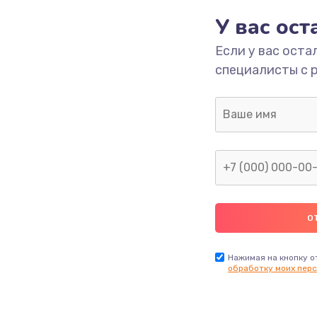
У вас ос
1200 руб.
Заказ
Если у вас оста
специалисты с 
930 руб.
Заказ
1060 руб.
Заказ
1950 руб.
Заказ
1730 руб.
Заказ
Нажимая на кнопку о
обработку моих перс