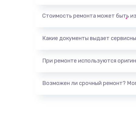
Замена тачпада
Стоимость ремонта может быть и
Установка драйверов
Какие документы выдает сервисны
Замена жесткого диска
При ремонте используются оригин
Ремонт цепей питания
Замена видеокарты
Возможен ли срочный ремонт? Мог
Ремонт разъема питания
Замена видеочипа
Настройка BIOS