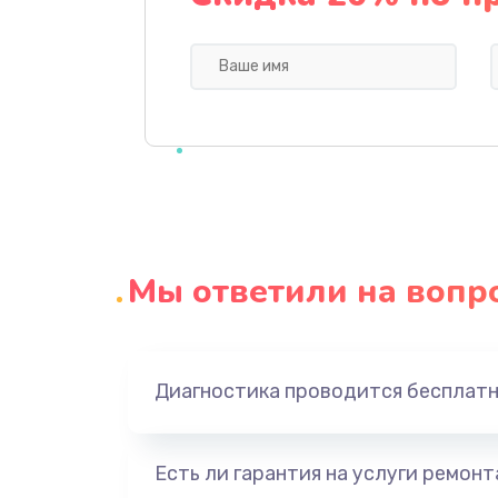
Замена системы охлаждения
Замена процессора
Замена оперативной памяти
Замена микрофона
Мы ответили на вопр
Замена звуковой карты
Замена USB порта
Диагностика проводится бесплат
Замена аккумулятора
Есть ли гарантия на услуги ремон
Замена клавиатуры