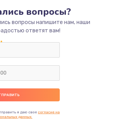
тались вопросы?
ать
лись вопросы напишите нам, наши
радостью ответят вам!
ать
ать
ать
ать
тправить я даю свое
согласие на
ональных данных.