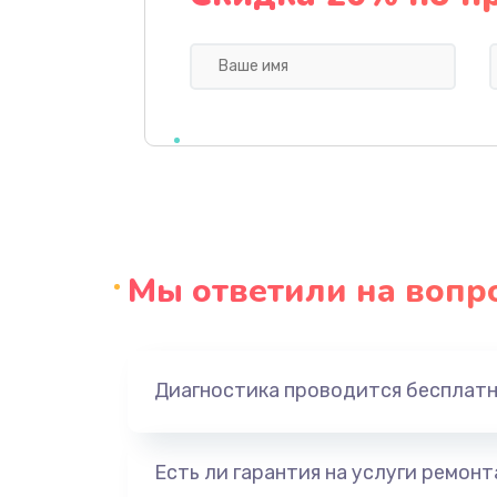
Замена системы охлаждения
Замена процессора
Замена оперативной памяти
Замена микрофона
Мы ответили на вопр
Замена звуковой карты
Замена USB порта
Диагностика проводится бесплат
Замена аккумулятора
Есть ли гарантия на услуги ремон
Замена клавиатуры