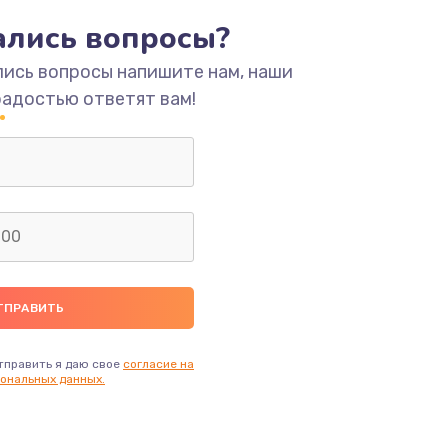
тались вопросы?
ать
лись вопросы напишите нам, наши
радостью ответят вам!
ать
ать
ать
ать
тправить я даю свое
согласие на
ональных данных.