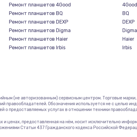
Ремонт планшетов 4Good
4Goo
Ремонт планшетов BQ
BQ
Ремонт планшетов DEXP
DEXP
Ремонт планшетов Digma
Digm
Ремонт планшетов Haier
Haier
Ремонт планшетов Irbis
Irbis
Ремонт планшетов Prestigio
Presti
Ремонт планшетов Microsoft
Micro
Ремонт планшетов BlackView
Black
Ремонт планшетов Amazon
Amaz
Ремонт планшетов Aquarius
Aquar
тийным (не авторизованным) сервисным центром. Торговые марки, 
Ремонт планшетов Philips
Philip
ий правообладателей. Обозначения используется не с целью ин
Ремонт планшетов Dell
Dell
ей о предоставляемых услугах в отношении техники правооблад
Ремонт планшетов HP
HP
гах и ценах, предоставленная на нём, носит исключительно инфор
Ремонт планшетов Getac
Getac
ожениями Статьи 437 Гражданского кодекса Российской Федерац
Ремонт планшетов ZTE
ZTE