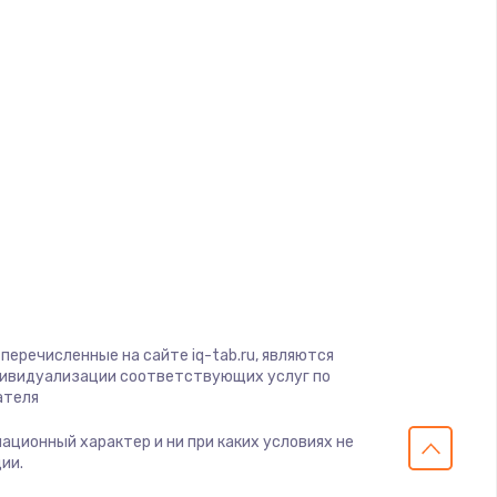
d
a
gio
soft
View
on
ius
перечисленные на сайте iq-tab.ru, являются
s
дивидуализации соответствующих услуг по
ателя
мационный характер и ни при каких условиях не
ии.