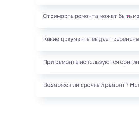
Замена тачпада
Стоимость ремонта может быть и
Установка драйверов
Какие документы выдает сервисны
Замена жесткого диска
При ремонте используются оригин
Ремонт цепей питания
Замена видеокарты
Возможен ли срочный ремонт? Мог
Ремонт разъема питания
Замена видеочипа
Настройка BIOS