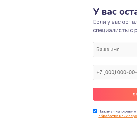
У вас ос
1200 руб.
Заказ
Если у вас оста
специалисты с 
930 руб.
Заказ
1060 руб.
Заказ
1950 руб.
Заказ
1730 руб.
Заказ
Нажимая на кнопку о
обработку моих перс