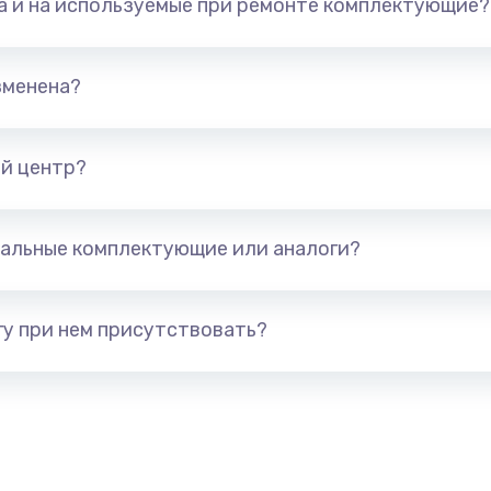
та и на используемые при ремонте комплектующие?
226 руб.
Заказ
елефона
679 руб.
Заказ
зменена?
а
554 руб.
Заказ
й центр?
377 руб.
Заказ
альные комплектующие или аналоги?
а
1330 руб.
Заказ
у при нем присутствовать?
395 руб.
Заказ
а
224 руб.
Заказ