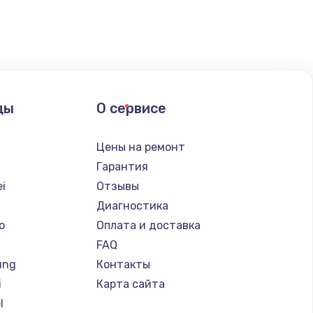
ать
ать
ды
О сервисе
ать
Цены на ремонт
ать
Гарантия
i
Отзывы
Диагностика
o
Оплата и доставка
FAQ
ung
Контакты
i
Карта сайта
l