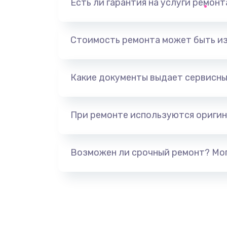
Есть ли гарантия на услуги ремон
Разблокировка телефона
Замена держателя SIM-карты т
Стоимость ремонта может быть и
Ультразвуковая чистка телефон
Какие документы выдает сервисны
Замена USB-разъема (micro-usb)
телефона
При ремонте используются оригин
Замена аудио разъема телефон
Возможен ли срочный ремонт? Мог
Замена разъема/гнезда зарядки
телефона
Замена задней крышки телефон