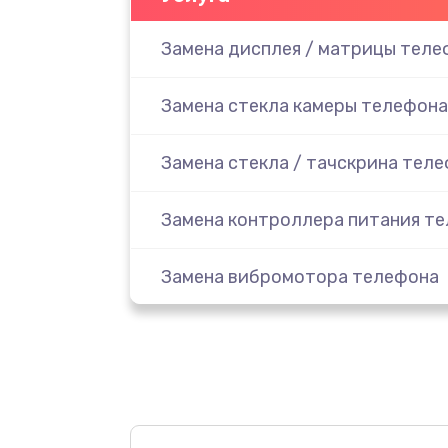
Замена дисплея / матрицы теле
Замена стекла камеры телефона
Замена стекла / тачскрина тел
Замена контроллера питания т
Замена вибромотора телефона
Замена разъема наушников тел
Замена аудиокодека телефона
Замена микросхем питания тел