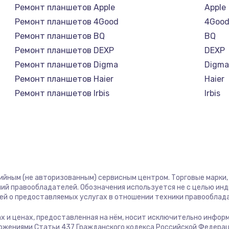
Ремонт планшетов Apple
Apple
Ремонт планшетов 4Good
4Goo
Ремонт планшетов BQ
BQ
Ремонт планшетов DEXP
DEXP
Ремонт планшетов Digma
Digm
Ремонт планшетов Haier
Haier
Ремонт планшетов Irbis
Irbis
Ремонт планшетов Prestigio
Presti
Ремонт планшетов Microsoft
Micro
Ремонт планшетов BlackView
Black
Ремонт планшетов Amazon
Amaz
Ремонт планшетов Aquarius
Aquar
тийным (не авторизованным) сервисным центром. Торговые марки, 
Ремонт планшетов Philips
Philip
ий правообладателей. Обозначения используется не с целью ин
Ремонт планшетов Dell
Dell
ей о предоставляемых услугах в отношении техники правооблад
Ремонт планшетов HP
HP
гах и ценах, предоставленная на нём, носит исключительно инфор
Ремонт планшетов Getac
Getac
ожениями Статьи 437 Гражданского кодекса Российской Федерац