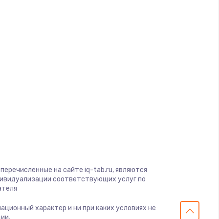
d
a
gio
soft
View
on
ius
перечисленные на сайте iq-tab.ru, являются
s
дивидуализации соответствующих услуг по
ателя
мационный характер и ни при каких условиях не
ии.