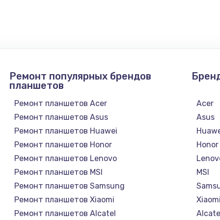
 телефона
2281 руб.
Заказ
она
228 руб.
Заказ
Ремонт популярных брендов
Брен
она
270 руб.
Заказ
планшетов
Ремонт планшетов Acer
Acer
417 руб.
Заказ
Ремонт планшетов Asus
Asus
Ремонт планшетов Huawei
Huawe
Ремонт планшетов Honor
Honor
Ремонт планшетов Lenovo
Lenov
Ремонт планшетов MSI
MSI
Ремонт планшетов Samsung
Sams
Ремонт планшетов Xiaomi
Xiaom
Ремонт планшетов Alcatel
Alcate