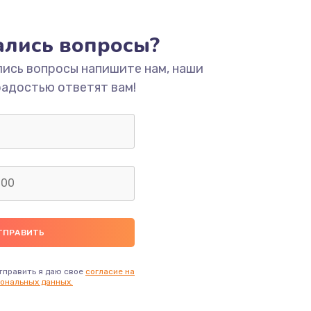
ать
тались вопросы?
ать
лись вопросы напишите нам, наши
радостью ответят вам!
ать
ать
ать
ать
ать
тправить я даю свое
согласие на
ональных данных.
ать