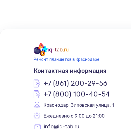
Восстановление цепей питания
Замена кнопки включения телеф
Замена кнопок громкости телеф
iq-tab.ru
Ремонт планшетов в Краснодаре
Ремонт телефона после воды
Контактная информация
+7 (861) 200-29-56
+7 (800) 100-40-54
Краснодар
,
 Зиповская улица, 1
Ежедневно с 9:00 до 21:00
info@iq-tab.ru