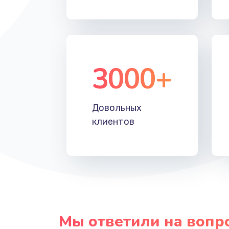
Замена системной / материнско
телефона
3000+
Восстановление цепей питания
Замена кнопки включения телеф
Довольных
клиентов
Замена кнопок громкости телеф
Ремонт телефона после воды
Мы ответили на вопр