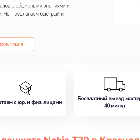
алов с обширными знаниями и
и. Мы предлагаем быстрый и
ем оригинальных компонентов, а также
ых работ. Наша цель - предоставить
ое обслуживание, удовлетворяя их
СУЛЬТАЦИЯ
медлите записаться на ремонт уже
Бесплатный выезд масте
таем с юр. и физ. лицами
40 минут