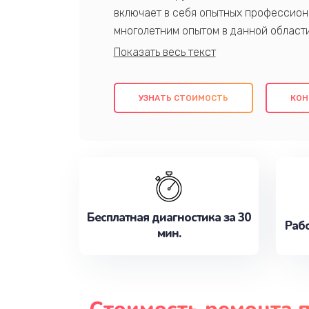
включает в себя опытных профессион
многолетним опытом в данной област
качественный ремонт с использовани
гарантируем качество всех проведенн
клиентам надежное и профессиональн
УЗНАТЬ СТОИМОСТЬ
КОН
потребности наилучшим образом. Не 
сейчас!
Бесплатная диагностика за 30
Рабо
мин.