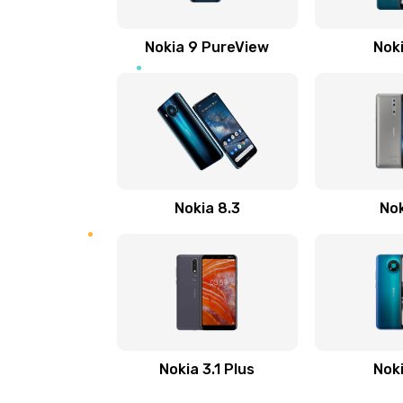
Прошивка телефона
Nokia 9 PureView
Noki
Разблокировка телефона
Замена держателя SIM-карты т
Ультразвуковая чистка телефон
Nokia 8.3
Nok
Замена USB-разъема (micro-usb)
телефона
Замена аудио разъема телефон
Замена разъема/гнезда зарядки
Nokia 3.1 Plus
Noki
телефона