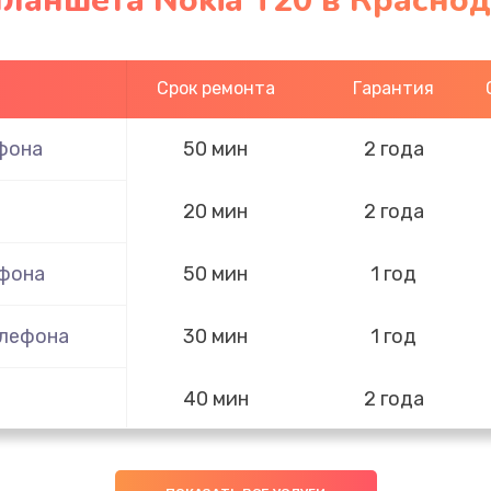
ланшета Nokia T20 в Красно
Срок ремонта
Гарантия
фона
50 мин
2 года
20 мин
2 года
ефона
50 мин
1 год
елефона
30 мин
1 год
40 мин
2 года
ефона
60 мин
3 года