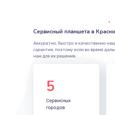
Замена задней крышки телефон
Замена корпуса телефона
Сервисный планшета в Красн
Замена камеры телефона
Аккуратно, быстро и качественно на
гарантия, поэтому если во время дал
Замена динамика телефона
нам для их решения.
Замена микрофона телефона
5
Замена шлейфа матрицы телеф
Замена шлейфа кнопок телефон
Сервисных
городов
Замена шлейфа аудио телефона