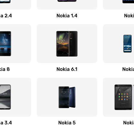
20 мин
2 года
a 2.4
Nokia 1.4
Nok
40 мин
2 года
елефона
30 мин
2 года
а
40 мин
1 год
ia 8
Nokia 6.1
Noki
20 мин
2 года
а
40 мин
1 год
a 3.4
Nokia 5
Noki
40 мин
2 года