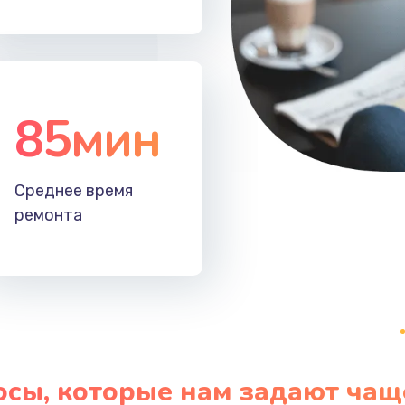
й платы
60 мин
2 года
85мин
 телефона
30 мин
3 года
она
20 мин
1 год
Среднее время
ремонта
она
20 мин
2 года
40 мин
3 года
осы, которые нам задают чащ