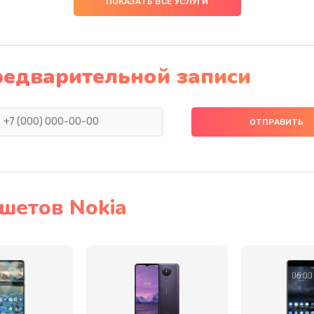
ПОКАЗАТЬ ВСЕ УСЛУГИ
60 мин
2 года
ефона
50 мин
3 года
редварительной записи
50 мин
3 года
на
20 мин
1 год
20 мин
1 год
шетов Nokia
а
20 мин
3 года
 телефона
50 мин
3 года
она
60 мин
3 года