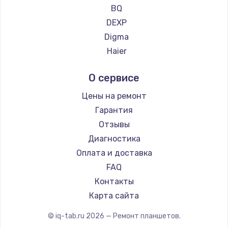
Ремонт планшетов CHUWI
BQ
DEXP
Digma
Haier
Irbis
О сервисе
Prestigio
Microsoft
Цены на ремонт
BlackView
Гарантия
Amazon
Отзывы
Aquarius
Диагностика
Philips
Оплата и доставка
Dell
FAQ
HP
Контакты
Getac
Карта сайта
ZTE
© iq-tab.ru
2026
— Ремонт планшетов.
Google