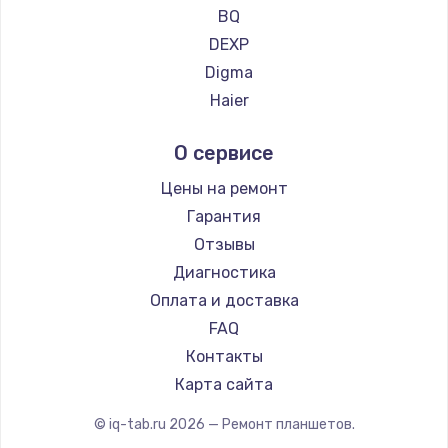
Ремонт планшетов CHUWI
BQ
DEXP
Digma
Haier
Irbis
О сервисе
Prestigio
Microsoft
Цены на ремонт
BlackView
Гарантия
Amazon
Отзывы
Aquarius
Диагностика
Philips
Оплата и доставка
Dell
FAQ
HP
Контакты
Getac
Карта сайта
ZTE
© iq-tab.ru
2026
— Ремонт планшетов.
Google