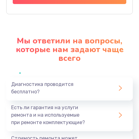
Заказать
Прошивка
1200 руб.
Мы ответили на вопросы,
Заказать
которые нам задают чаще
всего
Ремонт блока питания
2150 руб.
Заказать
Диагностика проводится
бесплатно?
Замена датчика
570 руб.
Есть ли гарантия на услуги
Заказать
ремонта и на используемые
при ремонте комплектующие?
Замена шнура
370 руб.
Стоимость ремонта может