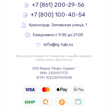
Простой ремонт основной платы
+7 (861) 200-29-56
2400 руб.
+7 (800) 100-40-54
Заказать
Краснодар
,
 Зиповская улица, 1
Восстановление после попадания влаги
Ежедневно с 9:00 до 21:00
2800 руб.
Заказать
info@iq-tab.ru
Ремонт низкочастотных выходов ТВ-приставки
Все консультации по телефону в нашем сервисе
совершенно бесплатны
1900 руб.
ООО Фирма "Инфо-Сервис"
Заказать
ИНН: 2309017170
ОГРН: 1022301431558
Замена основной платы
1900 руб.
Заказать