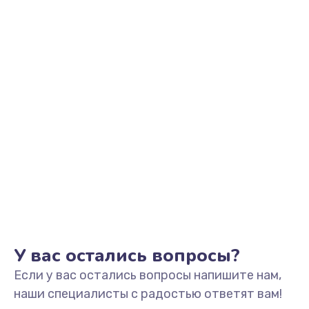
Заказать
Выход из строя электронных деталей
вследствие перегрева
880 руб.
Заказать
Ремонт динамиков
1400 руб.
Заказать
Ремонт выходных цепей усиления (для активных
сабвуферов)
1300 руб.
У вас остались вопросы?
Заказать
Если у вас остались вопросы напишите нам,
наши специалисты с радостью ответят вам!
Ремонт предварительных цепей усиления (для