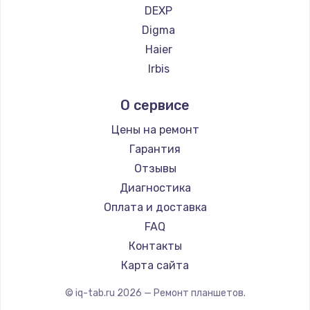
DEXP
1200 руб.
Digma
Заказать
Haier
Irbis
Ремонт платы блока питания
Prestigio
800 руб.
О сервисе
Microsoft
Заказать
BlackView
Цены на ремонт
Amazon
Гарантия
Тюнинг динамиков
Aquarius
Отзывы
4900 руб.
Philips
Диагностика
Заказать
Dell
Оплата и доставка
HP
FAQ
Ремонт криптомодуля
Getac
Контакты
1100 руб.
ZTE
Карта сайта
Заказать
Google
© iq-tab.ru
2026
— Ремонт планшетов.
Navitel
Ремонт (замена) кнопок, индикаторов, разъемов