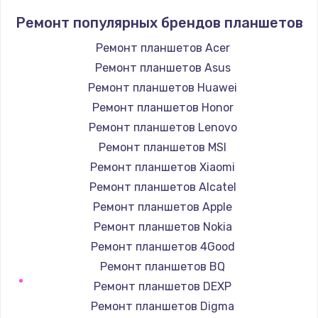
Устранение короткого замыкания
Ремонт популярных брендов планшетов
1400 руб.
Заказать
Ремонт планшетов Acer
Ремонт планшетов Asus
Восстановление после падения
Ремонт планшетов Huawei
2900 руб.
Ремонт планшетов Honor
Заказать
Ремонт планшетов Lenovo
Ремонт планшетов MSI
Пайка и ремонт платы брелка
Ремонт планшетов Xiaomi
1800 руб.
Ремонт планшетов Alcatel
Заказать
Ремонт планшетов Apple
Ремонт планшетов Nokia
Программирование АТС
Ремонт планшетов 4Good
4900 руб.
Ремонт планшетов BQ
Заказать
Ремонт планшетов DEXP
Ремонт планшетов Digma
Замена корпусных элементов