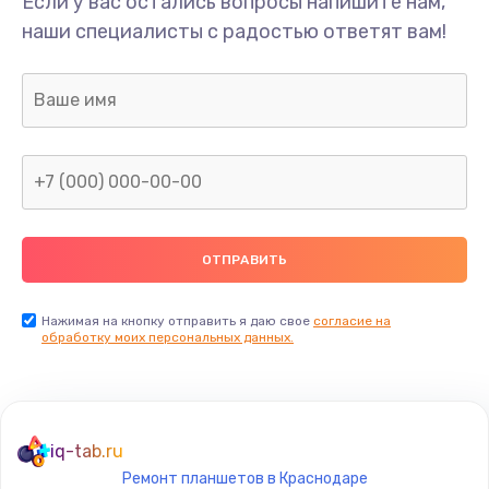
Если у вас остались вопросы напишите нам,
наши специалисты с радостью ответят вам!
Ремонт предварительных цепей усиления (для
активных сабвуферов)
1200 руб.
Заказать
Ремонт после залития
2100 руб.
Заказать
Замена диффузора динамика
Нажимая на кнопку отправить я даю свое
согласие на
обработку моих персональных данных.
1400 руб.
Заказать
Замена платы брелка
iq-tab.ru
900 руб.
Ремонт планшетов в Краснодаре