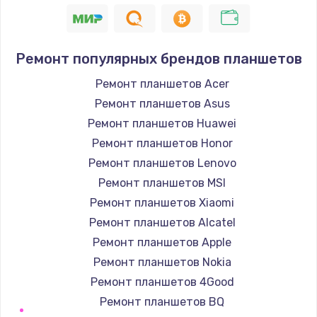
Заказать
Устранение короткого замыкания
Ремонт популярных брендов планшетов
1400 руб.
Заказать
Ремонт планшетов Acer
Ремонт планшетов Asus
Восстановление после падения
Ремонт планшетов Huawei
2900 руб.
Ремонт планшетов Honor
Заказать
Ремонт планшетов Lenovo
Ремонт планшетов MSI
Пайка и ремонт платы брелка
Ремонт планшетов Xiaomi
1800 руб.
Ремонт планшетов Alcatel
Заказать
Ремонт планшетов Apple
Ремонт планшетов Nokia
Программирование АТС
Ремонт планшетов 4Good
4900 руб.
Ремонт планшетов BQ