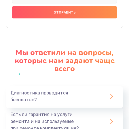
Замена динамика
880 руб.
Заказать
Прошивка
1200 руб.
Мы ответили на вопросы,
Заказать
которые нам задают чаще
всего
Ремонт блока питания
2150 руб.
Заказать
Диагностика проводится
бесплатно?
Замена датчика
570 руб.
Есть ли гарантия на услуги
Заказать
ремонта и на используемые
при ремонте комплектующие?