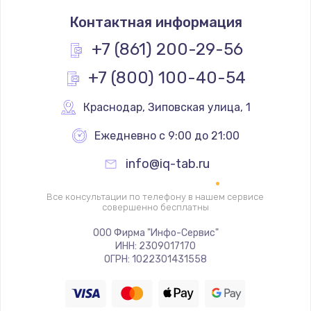
Заказать
Контактная информация
Простой ремонт основной платы
+7 (861) 200-29-56
2400 руб.
+7 (800) 100-40-54
Заказать
Краснодар
,
 Зиповская улица, 1
Восстановление после попадания влаги
Ежедневно с 9:00 до 21:00
2800 руб.
Заказать
info@iq-tab.ru
Ремонт низкочастотных выходов ТВ-приставки
Все консультации по телефону в нашем сервисе
совершенно бесплатны
1900 руб.
ООО Фирма "Инфо-Сервис"
Заказать
ИНН: 2309017170
ОГРН: 1022301431558
Замена основной платы
1900 руб.