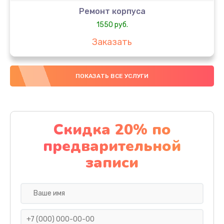
Ремонт корпуса
1550 руб.
Заказать
Настройка
ПОКАЗАТЬ ВСЕ УСЛУГИ
650 руб.
Заказать
Ремонт кнопки
Скидка 20% по
1200 руб.
предварительной
Заказать
записи
Комплексная чистка
310 руб.
Заказать