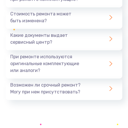
Замена шнура
370 руб.
Стоимость ремонта может
быть изменена?
Заказать
Какие документы выдает
Ремонт электроплаты
сервисный центр?
1400 руб.
Заказать
При ремонте используются
оригинальные комплектующие
Замена центрирующей шайбы динамика
или аналоги?
880 руб.
Заказать
Возможен ли срочный ремонт?
Могу при нем присутствовать?
Замена подводящих проводов
880 руб.
Заказать