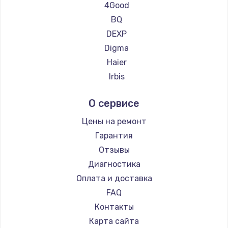
Ремонт планшетов Teclast
4Good
Ремонт планшетов CHUWI
BQ
Ремонт платы усилителя
DEXP
1200 руб.
Digma
Заказать
Haier
Irbis
Ремонт платы блока питания
Prestigio
800 руб.
О сервисе
Microsoft
Заказать
BlackView
Цены на ремонт
Amazon
Гарантия
Тюнинг динамиков
Aquarius
Отзывы
4900 руб.
Philips
Диагностика
Заказать
Dell
Оплата и доставка
HP
FAQ
Ремонт криптомодуля
Getac
Контакты
1100 руб.
ZTE
Карта сайта
Заказать