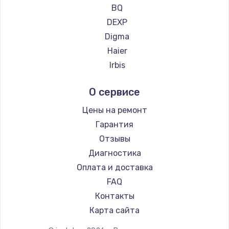
Ремонт планшетов CHUWI
BQ
Ремонт платы усилителя
DEXP
1200 руб.
Digma
Заказать
Haier
Irbis
Ремонт платы блока питания
Prestigio
800 руб.
О сервисе
Microsoft
Заказать
BlackView
Цены на ремонт
Amazon
Гарантия
Тюнинг динамиков
Aquarius
Отзывы
4900 руб.
Philips
Диагностика
Заказать
Dell
Оплата и доставка
HP
FAQ
Ремонт криптомодуля
Getac
Контакты
1100 руб.
ZTE
Карта сайта
Заказать
Google