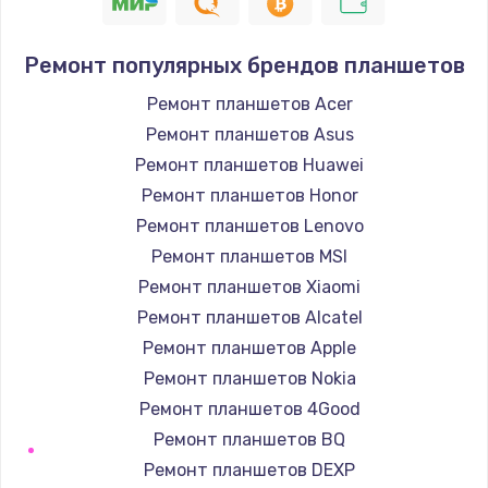
Устранение короткого замыкания
Ремонт популярных брендов планшетов
1400 руб.
Заказать
Ремонт планшетов Acer
Ремонт планшетов Asus
Восстановление после падения
Ремонт планшетов Huawei
2900 руб.
Ремонт планшетов Honor
Заказать
Ремонт планшетов Lenovo
Ремонт планшетов MSI
Пайка и ремонт платы брелка
Ремонт планшетов Xiaomi
1800 руб.
Ремонт планшетов Alcatel
Заказать
Ремонт планшетов Apple
Ремонт планшетов Nokia
Программирование АТС
Ремонт планшетов 4Good
4900 руб.
Ремонт планшетов BQ
Заказать
Ремонт планшетов DEXP