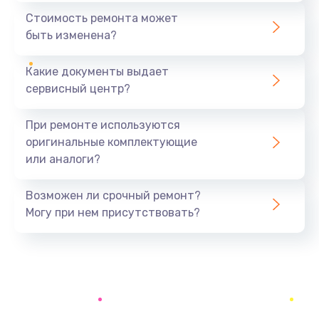
370 руб.
Стоимость ремонта может
быть изменена?
Заказать
Какие документы выдает
Ремонт электроплаты
сервисный центр?
1400 руб.
Заказать
При ремонте используются
оригинальные комплектующие
Замена центрирующей шайбы динамика
или аналоги?
880 руб.
Заказать
Возможен ли срочный ремонт?
Могу при нем присутствовать?
Замена подводящих проводов
880 руб.
Заказать
Замена голосовой катушки/перемотка динамика