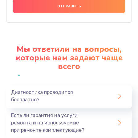
880 руб.
Заказать
Прошивка
1200 руб.
Мы ответили на вопросы,
Заказать
которые нам задают чаще
всего
Ремонт блока питания
2150 руб.
Заказать
Диагностика проводится
бесплатно?
Замена датчика
570 руб.
Есть ли гарантия на услуги
Заказать
ремонта и на используемые
при ремонте комплектующие?
Замена шнура