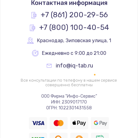
Контактная информация
Простой ремонт основной платы
+7 (861) 200-29-56
2400 руб.
+7 (800) 100-40-54
Заказать
Краснодар
,
 Зиповская улица, 1
Восстановление после попадания влаги
Ежедневно с 9:00 до 21:00
2800 руб.
Заказать
info@iq-tab.ru
Ремонт низкочастотных выходов ТВ-приставки
Все консультации по телефону в нашем сервисе
совершенно бесплатны
1900 руб.
ООО Фирма "Инфо-Сервис"
Заказать
ИНН: 2309017170
ОГРН: 1022301431558
Замена основной платы
1900 руб.
Заказать