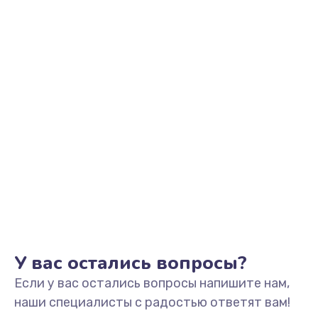
Заказать
Выход из строя электронных деталей
вследствие перегрева
880 руб.
Заказать
Ремонт динамиков
1400 руб.
Заказать
Ремонт выходных цепей усиления (для активных
сабвуферов)
1300 руб.
У вас остались вопросы?
Заказать
Если у вас остались вопросы напишите нам,
наши специалисты с радостью ответят вам!
Ремонт предварительных цепей усиления (для