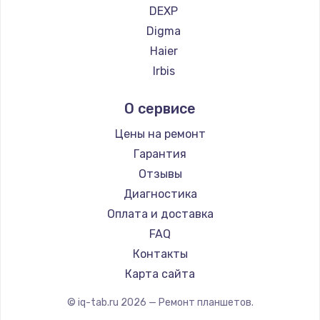
DEXP
1200 руб.
Digma
Заказать
Haier
Irbis
Ремонт платы блока питания
Prestigio
800 руб.
О сервисе
Microsoft
Заказать
BlackView
Цены на ремонт
Amazon
Гарантия
Тюнинг динамиков
Aquarius
Отзывы
4900 руб.
Philips
Диагностика
Заказать
Dell
Оплата и доставка
HP
FAQ
Ремонт криптомодуля
Getac
Контакты
1100 руб.
ZTE
Карта сайта
Заказать
Google
© iq-tab.ru
2026
— Ремонт планшетов.
Navitel
Ремонт (замена) кнопок, индикаторов, разъемов