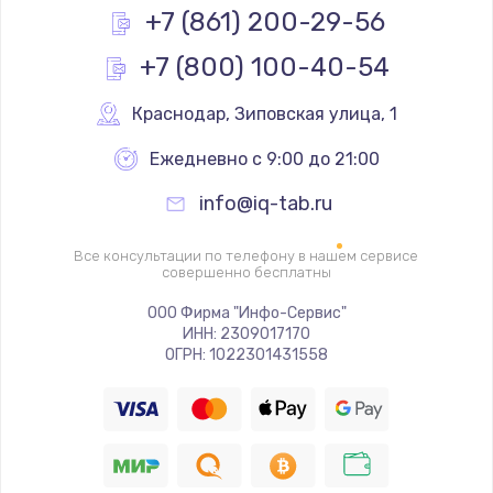
Простой ремонт основной платы
+7 (861) 200-29-56
2400 руб.
+7 (800) 100-40-54
Заказать
Краснодар
,
 Зиповская улица, 1
Восстановление после попадания влаги
Ежедневно с 9:00 до 21:00
2800 руб.
Заказать
info@iq-tab.ru
Ремонт низкочастотных выходов ТВ-приставки
Все консультации по телефону в нашем сервисе
совершенно бесплатны
1900 руб.
ООО Фирма "Инфо-Сервис"
Заказать
ИНН: 2309017170
ОГРН: 1022301431558
Замена основной платы
1900 руб.
Заказать