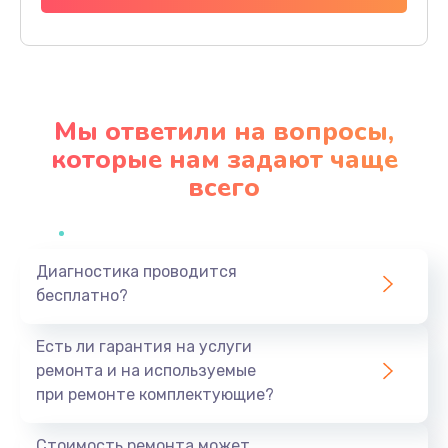
Заказать
Прошивка
1200 руб.
Мы ответили на вопросы,
Заказать
которые нам задают чаще
всего
Ремонт блока питания
2150 руб.
Заказать
Диагностика проводится
бесплатно?
Замена датчика
570 руб.
Есть ли гарантия на услуги
Заказать
ремонта и на используемые
при ремонте комплектующие?
Замена шнура
370 руб.
Стоимость ремонта может