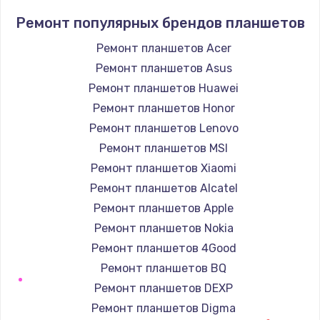
Устранение короткого замыкания
Ремонт популярных брендов планшетов
1400 руб.
Заказать
Ремонт планшетов Acer
Ремонт планшетов Asus
Восстановление после падения
Ремонт планшетов Huawei
2900 руб.
Ремонт планшетов Honor
Заказать
Ремонт планшетов Lenovo
Ремонт планшетов MSI
Пайка и ремонт платы брелка
Ремонт планшетов Xiaomi
1800 руб.
Ремонт планшетов Alcatel
Заказать
Ремонт планшетов Apple
Ремонт планшетов Nokia
Программирование АТС
Ремонт планшетов 4Good
4900 руб.
Ремонт планшетов BQ
Заказать
Ремонт планшетов DEXP
Ремонт планшетов Digma
Замена корпусных элементов