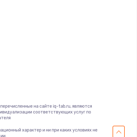
d
ать
ать
a
ать
gio
soft
ать
View
on
ать
ius
перечисленные на сайте iq-tab.ru, являются
s
ать
дивидуализации соответствующих услуг по
ателя
ать
мационный характер и ни при каких условиях не
ии.