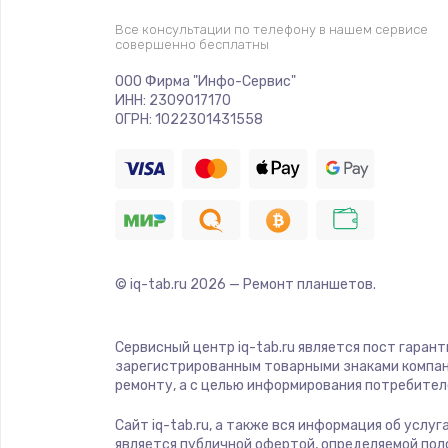
Все консультации по телефону в нашем сервисе
совершенно бесплатны
Ремонт криптомодуля
ООО Фирма "Инфо-Сервис"
ИНН: 2309017170
Ремонт (замена) кнопок, индика
ОГРН: 1022301431558
разъемов
Программный ремонт/прошивка
Ремонт системной платы
© iq-tab.ru
2026
— Ремонт планшетов.
Модернизация
Сервисный центр iq-tab.ru является пост гаран
Устранение ошибок
зарегистрированным товарными знаками компан
ремонту, а с целью информирования потребител
Ремонт пищалок(твитеров)
Сайт iq-tab.ru, а также вся информация об услу
является публичной офертой, определяемой пол