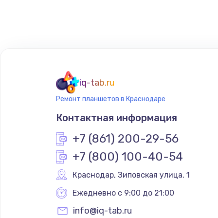
Программирование АТС
Замена корпусных элементов
Ремонт тюнера
iq-tab.ru
Ремонт планшетов в Краснодаре
Ремонт платы картоприемника
Контактная информация
Восстановление/замена диффу
+7 (861) 200-29-56
+7 (800) 100-40-54
Ремонт платы усилителя
Краснодар
,
 Зиповская улица, 1
Ремонт платы блока питания
Ежедневно с 9:00 до 21:00
info@iq-tab.ru
Тюнинг динамиков