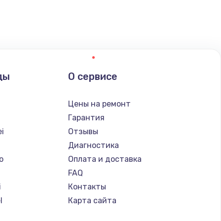
ать
ать
ды
О сервисе
ать
Цены на ремонт
ать
Гарантия
i
Отзывы
ать
Диагностика
o
Оплата и доставка
ать
FAQ
i
Контакты
ать
l
Карта сайта
ать