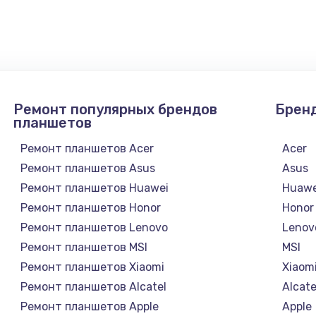
4900 руб.
Заказ
2400 руб.
Заказ
Ремонт популярных брендов
Брен
1200 руб.
Заказ
планшетов
Ремонт планшетов Acer
Acer
1000 руб.
Заказ
Ремонт планшетов Asus
Asus
Ремонт планшетов Huawei
Huawe
зора
1400 руб.
Заказ
Ремонт планшетов Honor
Honor
Ремонт планшетов Lenovo
Lenov
1200 руб.
Заказ
Ремонт планшетов MSI
MSI
Ремонт планшетов Xiaomi
Xiaom
800 руб.
Заказ
Ремонт планшетов Alcatel
Alcate
Ремонт планшетов Apple
Apple
4900 руб.
Заказ