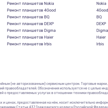
Ремонт планшетов Nokia
Nokia
Ремонт планшетов 4Good
4Goo
1100 руб.
Заказ
Ремонт планшетов BQ
BQ
Ремонт планшетов DEXP
DEXP
торов,
1000 руб.
Заказ
Ремонт планшетов Digma
Digm
Ремонт планшетов Haier
Haier
Ремонт планшетов Irbis
Irbis
1500 руб.
Заказ
Ремонт планшетов Prestigio
Presti
Ремонт планшетов Microsoft
Micro
1700 руб.
Заказ
Ремонт планшетов BlackView
Black
Ремонт планшетов Amazon
Amaz
2100 руб.
Заказ
Ремонт планшетов Aquarius
Aquar
тийным (не авторизованным) сервисным центром. Торговые марки, 
Ремонт планшетов Philips
Philip
2000 руб.
Заказ
ий правообладателей. Обозначения используется не с целью ин
Ремонт планшетов Dell
Dell
ей о предоставляемых услугах в отношении техники правооблад
Ремонт планшетов HP
HP
900 руб.
Заказ
гах и ценах, предоставленная на нём, носит исключительно инфор
Ремонт планшетов Getac
Getac
ожениями Статьи 437 Гражданского кодекса Российской Федерац