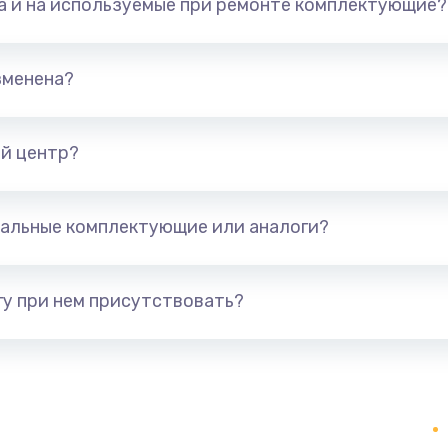
та и на используемые при ремонте комплектующие?
талей
880 руб.
Заказ
зменена?
1400 руб.
Заказ
й центр?
я (для
1300 руб.
Заказ
альные комплектующие или аналоги?
 усиления
1200 руб.
Заказ
у при нем присутствовать?
2100 руб.
Заказ
1400 руб.
Заказ