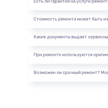
Есть ли гарантия на услуги ремон
Выход из строя электронных де
вследствие перегрева
Стоимость ремонта может быть и
Ремонт динамиков
Какие документы выдает сервисны
Ремонт выходных цепей усилени
активных сабвуферов)
При ремонте используются оригин
Ремонт предварительных цепей
(для активных сабвуферов)
Возможен ли срочный ремонт? Мог
Ремонт после залития
Замена диффузора динамика