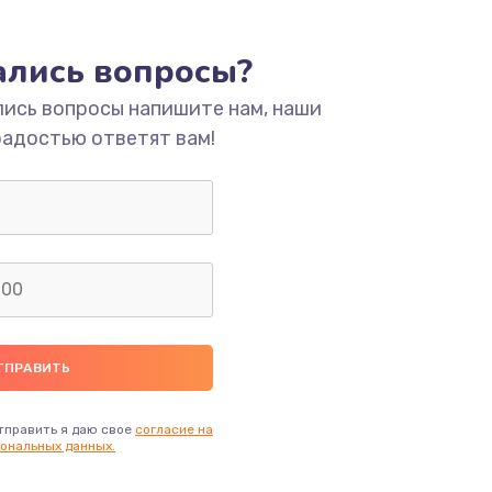
ать
тались вопросы?
ать
лись вопросы напишите нам, наши
ать
радостью ответят вам!
ать
ать
ать
ать
тправить я даю свое
согласие на
ональных данных.
ать