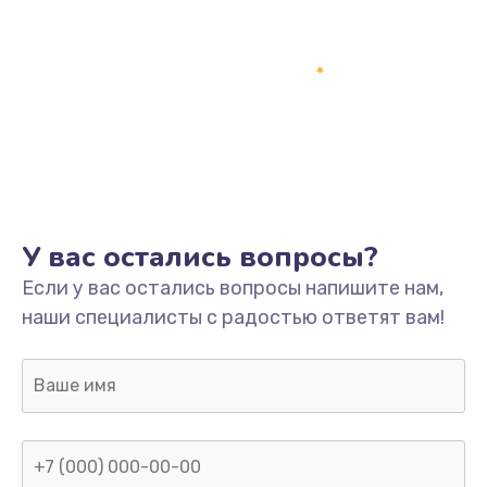
Программный ремонт/прошивка
1500 руб.
Заказать
Ремонт системной платы
1700 руб.
Заказать
У вас остались вопросы?
Модернизация
Если у вас остались вопросы напишите нам,
2100 руб.
наши специалисты с радостью ответят вам!
Заказать
Устранение ошибок
2000 руб.
Заказать