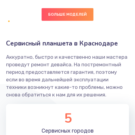
Заказать
БОЛЬШЕ МОДЕЛЕЙ
Замена диффузора динамика
1400 руб.
Заказать
Сервисный планшета в Краснодаре
Замена платы брелка
Аккуратно, быстро и качественно наши мастера
900 руб.
проведут ремонт девайса. На постремонтный
период предоставляется гарантия, поэтому
Заказать
если во время дальнейшей эксплуатации
техники возникнут какие-то проблемы, можно
Простой ремонт основной платы
снова обратиться к нам для их решения.
2400 руб.
Заказать
5
Восстановление после попадания влаги
Сервисных
городов
2800 руб.