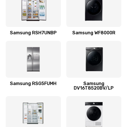
880 руб.
Заказать
Замена подводящих проводов
Samsung RSH7UNBP
Samsung WF8000R
880 руб.
Заказать
Замена голосовой катушки/перемотка динамика
880 руб.
Заказать
Samsung RSG5FUMH
Samsung
DV16T8520BV/LP
Выход из строя электронных деталей
вследствие перегрева
880 руб.
Заказать