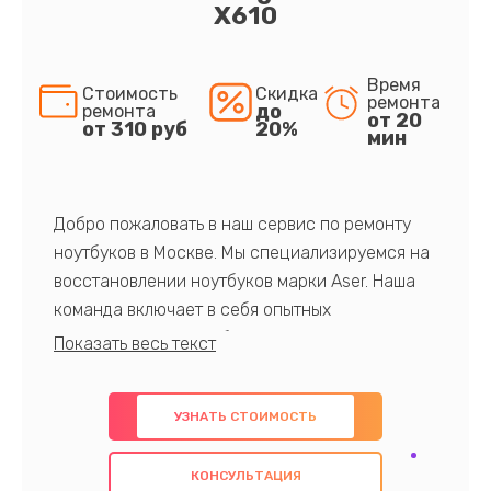
X610
Время
Стоимость
Скидка
ремонта
до
ремонта
от 20
от 310 руб
20%
мин
Добро пожаловать в наш сервис по ремонту
ноутбуков в Москве. Мы специализируемся на
восстановлении ноутбуков марки Aser. Наша
команда включает в себя опытных
профессионалов с обширными знаниями и
многолетним опытом в данной области. Мы
предлагаем быстрый и качественный ремонт с
УЗНАТЬ СТОИМОСТЬ
использованием оригинальных компонентов, а
также гарантируем качество всех
КОНСУЛЬТАЦИЯ
проведенных работ. Наша цель - предоставить