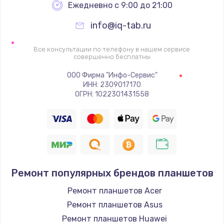
Заказать
Ежедневно с 9:00 до 21:00
info@iq-tab.ru
Замена видеочипа
2745 руб.
Все консультации по телефону в нашем сервисе
совершенно бесплатны
Заказать
ООО Фирма "Инфо-Сервис"
Настройка BIOS
ИНН: 2309017170
ОГРН: 1022301431558
910 руб.
Заказать
Ремонт подсветки
1150 руб.
Ремонт популярных брендов планшетов
Заказать
Ремонт планшетов Acer
Настройка ОС
Ремонт планшетов Asus
1320 руб.
Ремонт планшетов Huawei