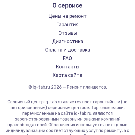
О сервисе
1450 руб.
Microsoft
BlackView
Заказать
Цены на ремонт
Amazon
Гарантия
Замена шим-контроллера
Aquarius
Отзывы
3900 руб.
Philips
Диагностика
Dell
Оплата и доставка
Заказать
HP
FAQ
Настройка Wi-Fi
Getac
Контакты
ZTE
1040 руб.
Карта сайта
Google
Заказать
© iq-tab.ru
2026
— Ремонт планшетов.
Navitel
Teclast
Ремонт петель крышки
Сервисный центр iq-tab.ru является пост гарантийным (не
CHUWI
авторизованным) сервисным центром. Торговые марки,
1195 руб.
перечисленные на сайте iq-tab.ru, являются
зарегистрированным товарными знаками компаний
Заказать
правообладателей. Обозначения используется не с целью
индивидуализации соответствующих услуг по ремонту, а с