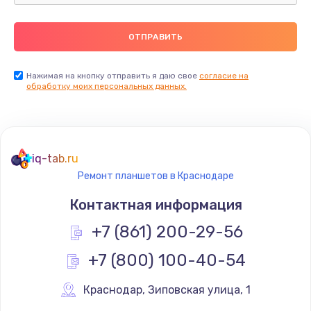
Ремонт пищалок(твитеров)
900 руб.
Заказать
Нажимая на кнопку отправить я даю свое
согласие на
обработку моих персональных данных.
Ремонт цепей питания
2500 руб.
Заказать
iq-tab.ru
Ремонт планшетов в Краснодаре
Замена видеокарты
Контактная информация
1795 руб.
+7 (861) 200-29-56
Заказать
+7 (800) 100-40-54
Ремонт разъема питания
1120 руб.
Краснодар
,
 Зиповская улица, 1