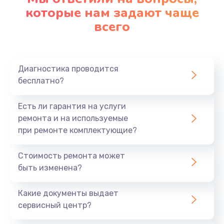
которые нам задают чаще
1200 руб.
всего
Заказать
Ремонт платы картоприемника
1000 руб.
Диагностика проводится
бесплатно?
Заказать
Есть ли гарантия на услуги
Восстановление/замена диффузора
ремонта и на используемые
1400 руб.
при ремонте комплектующие?
Заказать
Стоимость ремонта может
быть изменена?
Ремонт платы усилителя
1200 руб.
Какие документы выдает
Заказать
сервисный центр?