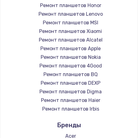
Ремонт планшетов Honor
Заказать
Ремонт планшетов Lenovo
Чистка от пыли
Ремонт планшетов MSI
990 руб.
Ремонт планшетов Xiaomi
Ремонт планшетов Alcatel
Заказать
Ремонт планшетов Apple
Замена жесткого диска
Ремонт планшетов Nokia
Ремонт планшетов 4Good
875 руб.
Ремонт планшетов BQ
Заказать
Ремонт планшетов DEXP
Ремонт планшетов Digma
Установка драйверов
Ремонт планшетов Haier
875 руб.
Ремонт планшетов Irbis
Заказать
Ремонт планшетов Prestigio
Бренды
Ремонт планшетов Microsoft
Замена вебкамеры
Ремонт планшетов BlackView
Acer