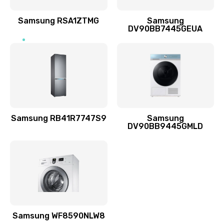
Ремонт динамиков
1400 руб.
Samsung RSA1ZTMG
Samsung
DV90BB7445GEUA
Заказать
Ремонт выходных цепей усиления (для активных
сабвуферов)
1300 руб.
Заказать
Samsung RB41R7747S9
Samsung
DV90BB9445GMLD
Ремонт предварительных цепей усиления (для
активных сабвуферов)
1200 руб.
Заказать
Ремонт после залития
2100 руб.
Samsung WF8590NLW8