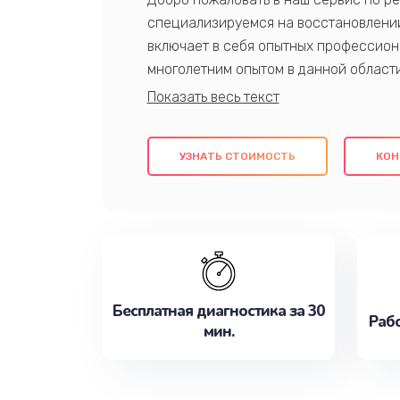
специализируемся на восстановлении
включает в себя опытных профессион
многолетним опытом в данной област
качественный ремонт с использовани
гарантируем качество всех проведенн
клиентам надежное и профессиональн
УЗНАТЬ СТОИМОСТЬ
КОН
потребности наилучшим образом. Не 
сейчас!
Бесплатная диагностика за 30
Рабо
мин.