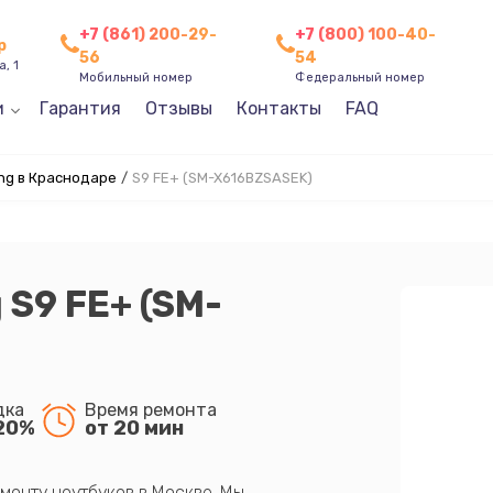
+7 (861) 200-29-
+7 (800) 100-40-
р
56
54
, 1
Мобильный номер
Федеральный номер
и
Гарантия
Отзывы
Контакты
FAQ
g в Краснодаре
/
S9 FE+ (SM-X616BZSASEK)
S9 FE+ (SM-
дка
Время ремонта
20%
от 20 мин
монту ноутбуков в Москве. Мы