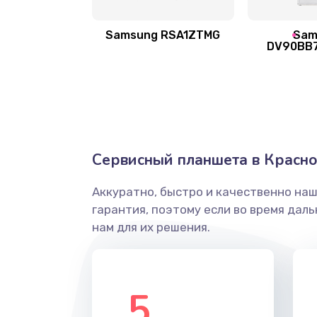
Samsung RSA1ZTMG
Sam
Ремонт после залития
DV90BB
Замена диффузора динамика
Замена платы брелка
Сервисный планшета в Красн
Простой ремонт основной плат
Аккуратно, быстро и качественно на
Восстановление после попадани
гарантия, поэтому если во время дал
нам для их решения.
Ремонт низкочастотных выходо
приставки
5
Замена основной платы