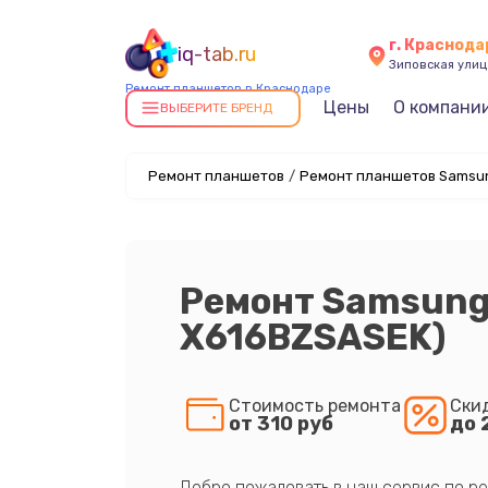
г. Краснода
iq-tab.ru
Зиповская улица
Ремонт планшетов в Краснодаре
Цены
О компани
ВЫБЕРИТЕ БРЕНД
Ремонт планшетов
/
Ремонт планшетов Samsun
Ремонт Samsung 
X616BZSASEK)
Стоимость ремонта
Ски
от 310 руб
до 
Добро пожаловать в наш сервис по ре