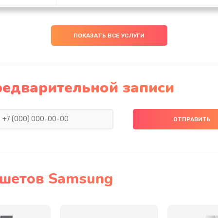
20 мин
3 года
ПОКАЗАТЬ ВСЕ УСЛУГИ
30 мин
1 год
50 мин
1 год
редварительной записи
60 мин
2 года
40 мин
3 года
50 мин
3 года
ншетов Samsung
50 мин
2 года
инамика
40 мин
1 год