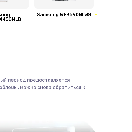
sung
Samsung WF8590NLW8
2100 руб.
Заказать
445GMLD
1400 руб.
Заказать
900 руб.
Заказать
2400 руб.
Заказать
ный период предоставляется
2800 руб.
Заказать
облемы, можно снова обратиться к
1900 руб.
Заказать
1900 руб.
Заказать