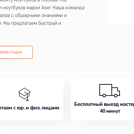
 ноутбуков марки Aser. Наша команда
алов с обширными знаниями и
и. Мы предлагаем быстрый и
ем оригинальных компонентов, а также
ых работ. Наша цель - предоставить
ое обслуживание, удовлетворяя их
СУЛЬТАЦИЯ
медлите записаться на ремонт уже
Бесплатный выезд масте
таем с юр. и физ. лицами
40 минут