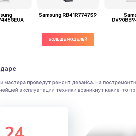
sung
Samsung RB41R7747S9
Sam
40 мин
2 года
7445GEUA
DV90BB9
50 мин
2 года
БОЛЬШЕ МОДЕЛЕЙ
40 мин
1 год
одаре
ы
30 мин
3 года
ши мастера проведут ремонт девайса. На постремонт
я влаги
40 мин
2 года
ьнейшей эксплуатации техники возникнут какие-то пр
в ТВ-
30 мин
1 год
24
50 мин
3 года