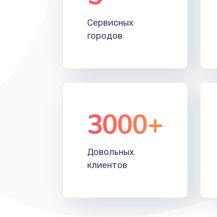
Устранение короткого замыкани
Сервисных
городов
Восстановление после падения
Пайка и ремонт платы брелка
Программирование АТС
3000+
Замена корпусных элементов
Довольных
Ремонт тюнера
клиентов
Ремонт платы картоприемника
Восстановление/замена диффу