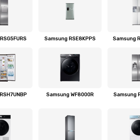
60 мин
1 год
емотка
20 мин
1 год
 RSG5FURS
Samsung RSE8KPPS
Samsung 
талей
20 мин
3 года
20 мин
2 года
 RSH7UNBP
Samsung WF8000R
Samsung 
я (для
50 мин
1 год
 усиления
40 мин
1 год