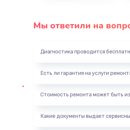
Ремонт платы усилителя
Мы ответили на вопр
Ремонт платы блока питания
Тюнинг динамиков
Диагностика проводится бесплат
Ремонт криптомодуля
Есть ли гарантия на услуги ремон
Ремонт (замена) кнопок, индика
разъемов
Стоимость ремонта может быть и
Программный ремонт/прошивка
Какие документы выдает сервисны
Ремонт системной платы