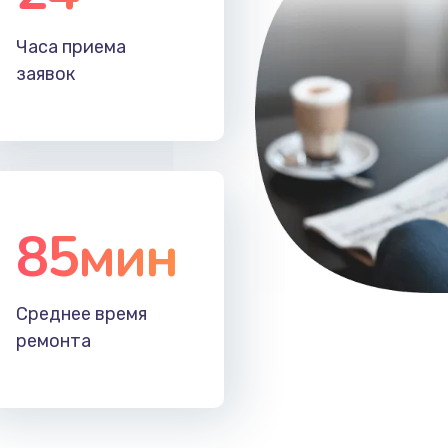
я
30 мин
1 год
Часа приема
заявок
20 мин
3 года
40 мин
1 год
40 мин
1 год
85мин
40 мин
2 года
Среднее время
40 мин
3 года
ремонта
60 мин
1 год
зора
50 мин
1 год