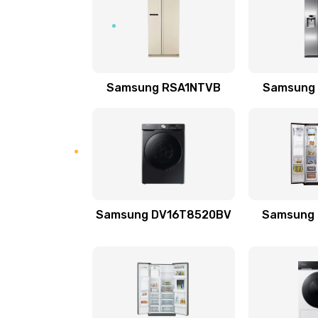
Замена подводящих проводов
Замена голосовой катушки/пер
Samsung RSA1NTVB
Samsung
динамика
Выход из строя электронных де
вследствие перегрева
Ремонт динамиков
Samsung DV16T8520BV
Samsung
Ремонт выходных цепей усилени
активных сабвуферов)
Ремонт предварительных цепей
(для активных сабвуферов)