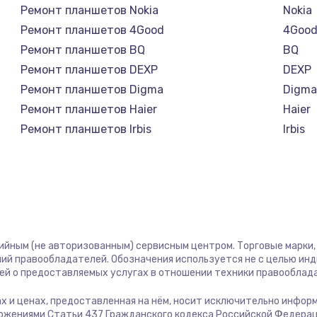
Ремонт планшетов Nokia
Nokia
Ремонт планшетов 4Good
4Goo
1100 руб.
Заказ
Ремонт планшетов BQ
BQ
Ремонт планшетов DEXP
DEXP
торов,
1000 руб.
Заказ
Ремонт планшетов Digma
Digm
Ремонт планшетов Haier
Haier
Ремонт планшетов Irbis
Irbis
1500 руб.
Заказ
Ремонт планшетов Prestigio
Presti
Ремонт планшетов Microsoft
Micro
1700 руб.
Заказ
Ремонт планшетов BlackView
Black
Ремонт планшетов Amazon
Amaz
2100 руб.
Заказ
Ремонт планшетов Aquarius
Aquar
тийным (не авторизованным) сервисным центром. Торговые марки, 
Ремонт планшетов Philips
Philip
2000 руб.
Заказ
ий правообладателей. Обозначения используется не с целью ин
Ремонт планшетов Dell
Dell
ей о предоставляемых услугах в отношении техники правооблад
Ремонт планшетов HP
HP
900 руб.
Заказ
гах и ценах, предоставленная на нём, носит исключительно инфор
Ремонт планшетов Getac
Getac
ожениями Статьи 437 Гражданского кодекса Российской Федерац