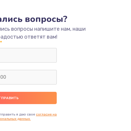
ать
тались вопросы?
ать
лись вопросы напишите нам, наши
ать
радостью ответят вам!
ать
ать
ать
ать
тправить я даю свое
согласие на
ональных данных.
ать