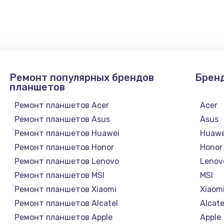
4900 руб.
Заказ
2400 руб.
Заказ
Ремонт популярных брендов
Брен
1200 руб.
Заказ
планшетов
Ремонт планшетов Acer
Acer
1000 руб.
Заказ
Ремонт планшетов Asus
Asus
Ремонт планшетов Huawei
Huawe
зора
1400 руб.
Заказ
Ремонт планшетов Honor
Honor
Ремонт планшетов Lenovo
Lenov
1200 руб.
Заказ
Ремонт планшетов MSI
MSI
Ремонт планшетов Xiaomi
Xiaom
800 руб.
Заказ
Ремонт планшетов Alcatel
Alcate
Ремонт планшетов Apple
Apple
4900 руб.
Заказ