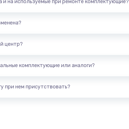
та и на используемые при ремонте комплектующие?
талей
880 руб.
Заказ
зменена?
1400 руб.
Заказ
й центр?
я (для
1300 руб.
Заказ
альные комплектующие или аналоги?
 усиления
1200 руб.
Заказ
у при нем присутствовать?
2100 руб.
Заказ
1400 руб.
Заказ