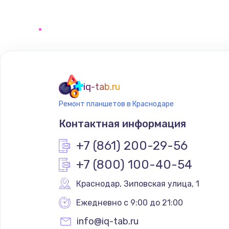
Программирование АТС
Замена корпусных элементов
Ремонт тюнера
iq-tab.ru
Ремонт планшетов в Краснодаре
Ремонт платы картоприемника
Контактная информация
Восстановление/замена диффу
+7 (861) 200-29-56
+7 (800) 100-40-54
Ремонт платы усилителя
Краснодар
,
 Зиповская улица, 1
Ремонт платы блока питания
Ежедневно с 9:00 до 21:00
info@iq-tab.ru
Тюнинг динамиков