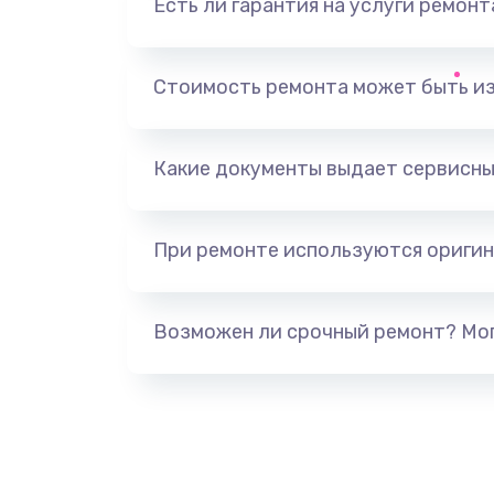
Есть ли гарантия на услуги ремон
Выход из строя электронных де
вследствие перегрева
Стоимость ремонта может быть и
Ремонт динамиков
Какие документы выдает сервисны
Ремонт выходных цепей усилени
активных сабвуферов)
При ремонте используются оригин
Ремонт предварительных цепей
(для активных сабвуферов)
Возможен ли срочный ремонт? Мог
Ремонт после залития
Замена диффузора динамика