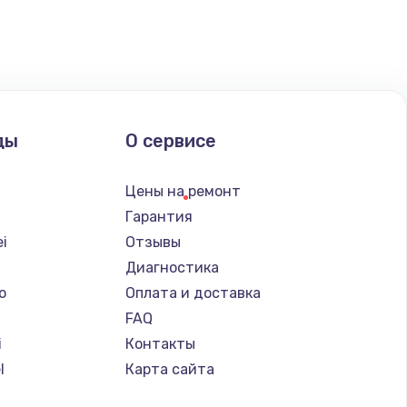
ать
ать
ды
О сервисе
ать
Цены на ремонт
ать
Гарантия
i
Отзывы
ать
Диагностика
o
Оплата и доставка
ать
FAQ
i
Контакты
ать
l
Карта сайта
ать