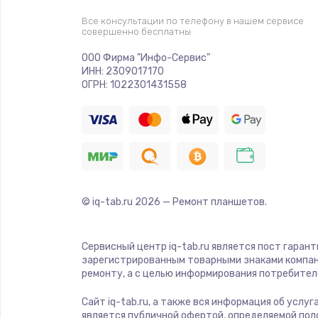
Все консультации по телефону в нашем сервисе
совершенно бесплатны
Ремонт криптомодуля
ООО Фирма "Инфо-Сервис"
ИНН: 2309017170
Ремонт (замена) кнопок, индика
ОГРН: 1022301431558
разъемов
Программный ремонт/прошивка
Ремонт системной платы
© iq-tab.ru
2026
— Ремонт планшетов.
Модернизация
Сервисный центр iq-tab.ru является пост гаран
Устранение ошибок
зарегистрированным товарными знаками компан
ремонту, а с целью информирования потребител
Ремонт пищалок(твитеров)
Сайт iq-tab.ru, а также вся информация об услу
является публичной офертой, определяемой пол