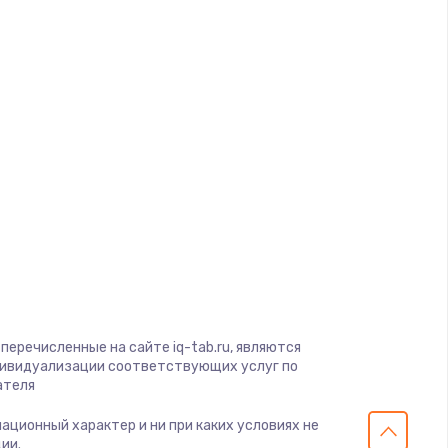
d
ать
ать
a
ать
gio
soft
ать
View
on
ать
ius
перечисленные на сайте iq-tab.ru, являются
s
ать
дивидуализации соответствующих услуг по
ателя
ать
мационный характер и ни при каких условиях не
ии.