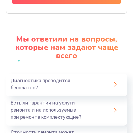
Заказать
Прошивка
1200 руб.
Мы ответили на вопросы,
Заказать
которые нам задают чаще
всего
Ремонт блока питания
2150 руб.
Заказать
Диагностика проводится
бесплатно?
Замена датчика
570 руб.
Есть ли гарантия на услуги
Заказать
ремонта и на используемые
при ремонте комплектующие?
Замена шнура
370 руб.
Стоимость ремонта может