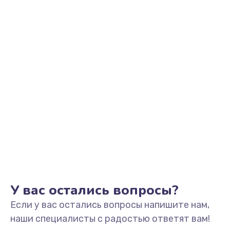
Заказать
Выход из строя электронных деталей
вследствие перегрева
880 руб.
Заказать
Ремонт динамиков
1400 руб.
Заказать
Ремонт выходных цепей усиления (для активных
сабвуферов)
1300 руб.
У вас остались вопросы?
Заказать
Если у вас остались вопросы напишите нам,
наши специалисты с радостью ответят вам!
Ремонт предварительных цепей усиления (для