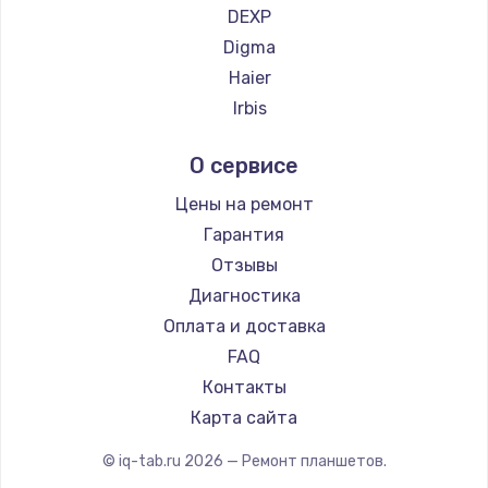
DEXP
1200 руб.
Digma
Заказать
Haier
Irbis
Ремонт платы блока питания
Prestigio
800 руб.
О сервисе
Microsoft
Заказать
BlackView
Цены на ремонт
Amazon
Гарантия
Тюнинг динамиков
Aquarius
Отзывы
4900 руб.
Philips
Диагностика
Заказать
Dell
Оплата и доставка
HP
FAQ
Ремонт криптомодуля
Getac
Контакты
1100 руб.
ZTE
Карта сайта
Заказать
Google
© iq-tab.ru
2026
— Ремонт планшетов.
Navitel
Ремонт (замена) кнопок, индикаторов, разъемов