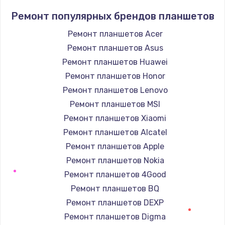
Устранение короткого замыкания
Ремонт популярных брендов планшетов
1400 руб.
Заказать
Ремонт планшетов Acer
Ремонт планшетов Asus
Восстановление после падения
Ремонт планшетов Huawei
2900 руб.
Ремонт планшетов Honor
Заказать
Ремонт планшетов Lenovo
Ремонт планшетов MSI
Пайка и ремонт платы брелка
Ремонт планшетов Xiaomi
1800 руб.
Ремонт планшетов Alcatel
Заказать
Ремонт планшетов Apple
Ремонт планшетов Nokia
Программирование АТС
Ремонт планшетов 4Good
4900 руб.
Ремонт планшетов BQ
Заказать
Ремонт планшетов DEXP
Ремонт планшетов Digma
Замена корпусных элементов