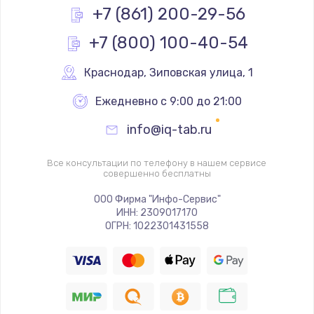
Простой ремонт основной платы
+7 (861) 200-29-56
2400 руб.
+7 (800) 100-40-54
Заказать
Краснодар
,
 Зиповская улица, 1
Восстановление после попадания влаги
Ежедневно с 9:00 до 21:00
2800 руб.
Заказать
info@iq-tab.ru
Ремонт низкочастотных выходов ТВ-приставки
Все консультации по телефону в нашем сервисе
совершенно бесплатны
1900 руб.
ООО Фирма "Инфо-Сервис"
Заказать
ИНН: 2309017170
ОГРН: 1022301431558
Замена основной платы
1900 руб.
Заказать