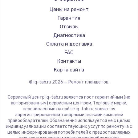
BlackView
Заказать
Цены на ремонт
Amazon
Гарантия
Замена шим-контроллера
Aquarius
Отзывы
3900 руб.
Philips
Диагностика
Dell
Оплата и доставка
Заказать
HP
FAQ
Настройка Wi-Fi
Getac
Контакты
ZTE
1040 руб.
Карта сайта
Google
Заказать
© iq-tab.ru
2026
— Ремонт планшетов.
Navitel
Teclast
Ремонт петель крышки
Сервисный центр iq-tab.ru является пост гарантийным (не
CHUWI
авторизованным) сервисным центром. Торговые марки,
1195 руб.
перечисленные на сайте iq-tab.ru, являются
зарегистрированным товарными знаками компаний
Заказать
правообладателей. Обозначения используется не с целью
индивидуализации соответствующих услуг по ремонту, а с
Замена динамиков
целью информирования потребителей о предоставляемых