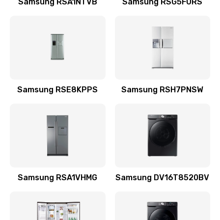
Samsung RSA1NTVB
Samsung RSG5FURS
Замена датчика
570 руб.
Заказать
Замена шнура
Samsung RSE8KPPS
Samsung RSH7PNSW
370 руб.
Заказать
Ремонт электроплаты
1400 руб.
Заказать
Samsung RSA1VHMG
Samsung DV16T8520BV
Замена центрирующей шайбы динамика
880 руб.