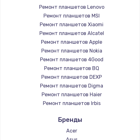
Ремонт планшетов Lenovo
Чистка от пыли
Ремонт планшетов MSI
990 руб.
Ремонт планшетов Xiaomi
Ремонт планшетов Alcatel
Заказать
Ремонт планшетов Apple
Замена жесткого диска
Ремонт планшетов Nokia
Ремонт планшетов 4Good
875 руб.
Ремонт планшетов BQ
Заказать
Ремонт планшетов DEXP
Ремонт планшетов Digma
Установка драйверов
Ремонт планшетов Haier
875 руб.
Ремонт планшетов Irbis
Заказать
Ремонт планшетов Prestigio
Бренды
Ремонт планшетов Microsoft
Замена вебкамеры
Ремонт планшетов BlackView
Acer
1490 руб.
Ремонт планшетов Amazon
Asus