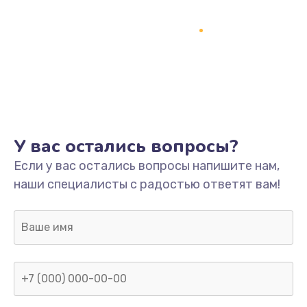
1500 руб.
Заказать
Ремонт системной платы
1700 руб.
Заказать
У вас остались вопросы?
Модернизация
Если у вас остались вопросы напишите нам,
2100 руб.
наши специалисты с радостью ответят вам!
Заказать
Устранение ошибок
2000 руб.
Заказать