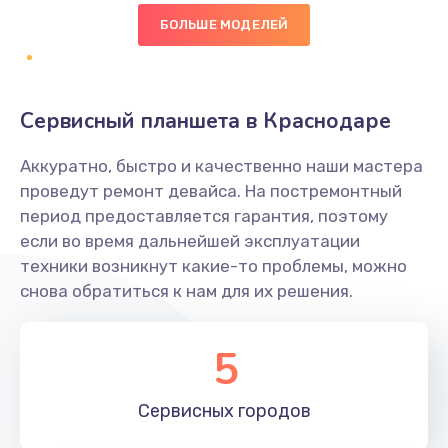
БОЛЬШЕ МОДЕЛЕЙ
Замена диффузора динамика
1400 руб.
Заказать
Сервисный планшета в Краснодаре
Замена платы брелка
Аккуратно, быстро и качественно наши мастера
900 руб.
проведут ремонт девайса. На постремонтный
период предоставляется гарантия, поэтому
Заказать
если во время дальнейшей эксплуатации
техники возникнут какие-то проблемы, можно
Простой ремонт основной платы
снова обратиться к нам для их решения.
2400 руб.
Заказать
5
Восстановление после попадания влаги
Сервисных
городов
2800 руб.