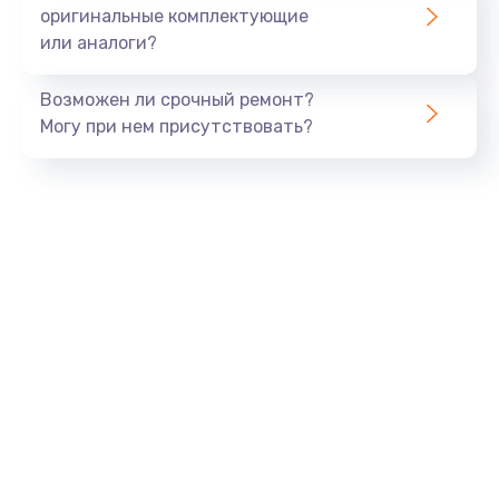
800 руб.
оригинальные комплектующие
или аналоги?
Заказать
Возможен ли срочный ремонт?
Тюнинг динамиков
Могу при нем присутствовать?
4900 руб.
Заказать
Ремонт криптомодуля
1100 руб.
Заказать
Ремонт (замена) кнопок, индикаторов, разъемов
1000 руб.
Заказать
Программный ремонт/прошивка