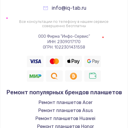
info@iq-tab.ru
Замена видеочипа
2745 руб.
Все консультации по телефону в нашем сервисе
совершенно бесплатны
Заказать
ООО Фирма "Инфо-Сервис"
Настройка BIOS
ИНН: 2309017170
ОГРН: 1022301431558
910 руб.
Заказать
Ремонт подсветки
1150 руб.
Ремонт популярных брендов планшетов
Заказать
Ремонт планшетов Acer
Настройка ОС
Ремонт планшетов Asus
1320 руб.
Ремонт планшетов Huawei
Ремонт планшетов Honor
Заказать