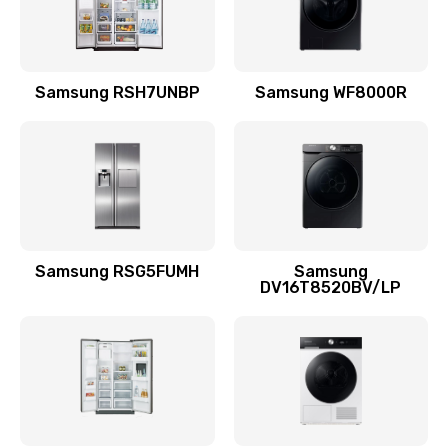
Заказать
Замена подводящих проводов
Samsung RSH7UNBP
Samsung WF8000R
880 руб.
Заказать
Замена голосовой катушки/перемотка динамика
880 руб.
Заказать
Samsung RSG5FUMH
Samsung
DV16T8520BV/LP
Выход из строя электронных деталей
вследствие перегрева
880 руб.
Заказать
Ремонт динамиков