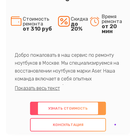
Время
Стоимость
Скидка
ремонта
до
ремонта
от 20
от 310 руб
20%
мин
Добро пожаловать в наш сервис по ремонту
ноутбуков в Москве. Мы специализируемся на
восстановлении ноутбуков марки Aser. Наша
команда включает в себя опытных
профессионалов с обширными знаниями и
многолетним опытом в данной области. Мы
предлагаем быстрый и качественный ремонт с
УЗНАТЬ СТОИМОСТЬ
использованием оригинальных компонентов, а
также гарантируем качество всех
КОНСУЛЬТАЦИЯ
проведенных работ. Наша цель - предоставить
клиентам надежное и профессиональное