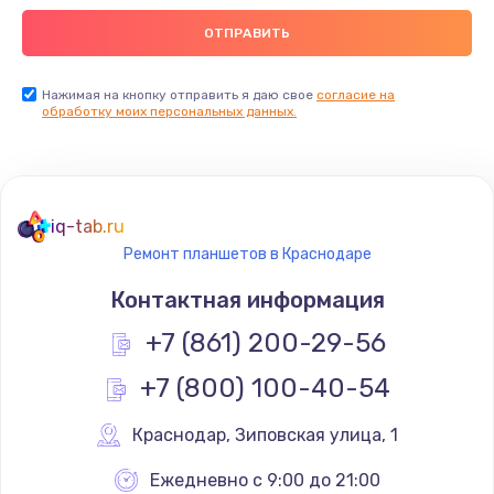
Ремонт пищалок(твитеров)
900 руб.
Заказать
Нажимая на кнопку отправить я даю свое
согласие на
обработку моих персональных данных.
Ремонт цепей питания
2500 руб.
Заказать
iq-tab.ru
Ремонт планшетов в Краснодаре
Замена видеокарты
Контактная информация
1795 руб.
+7 (861) 200-29-56
Заказать
+7 (800) 100-40-54
Ремонт разъема питания
1120 руб.
Краснодар
,
 Зиповская улица, 1
Заказать
Ежедневно с 9:00 до 21:00