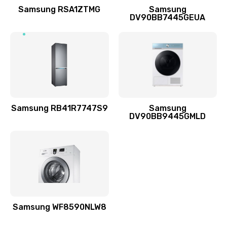
1400 руб.
Samsung RSA1ZTMG
Samsung
DV90BB7445GEUA
Заказать
Ремонт выходных цепей усиления (для активных
сабвуферов)
1300 руб.
Заказать
Samsung RB41R7747S9
Samsung
DV90BB9445GMLD
Ремонт предварительных цепей усиления (для
активных сабвуферов)
1200 руб.
Заказать
Ремонт после залития
2100 руб.
Samsung WF8590NLW8
Заказать