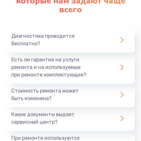
которые нам задают чаще
всего
Заказать
Ремонт платы картоприемника
1000 руб.
Диагностика проводится
бесплатно?
Заказать
Есть ли гарантия на услуги
Восстановление/замена диффузора
ремонта и на используемые
1400 руб.
при ремонте комплектующие?
Заказать
Стоимость ремонта может
быть изменена?
Ремонт платы усилителя
1200 руб.
Какие документы выдает
Заказать
сервисный центр?
Ремонт платы блока питания
При ремонте используются