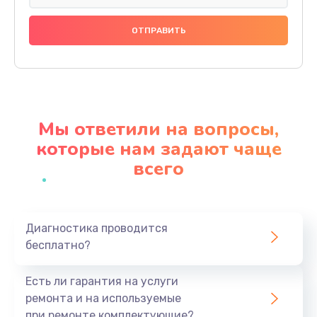
Замена динамика
880 руб.
Заказать
Прошивка
1200 руб.
Мы ответили на вопросы,
Заказать
которые нам задают чаще
всего
Ремонт блока питания
2150 руб.
Заказать
Диагностика проводится
бесплатно?
Замена датчика
570 руб.
Есть ли гарантия на услуги
Заказать
ремонта и на используемые
при ремонте комплектующие?