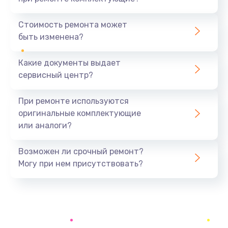
Замена шнура
370 руб.
Стоимость ремонта может
быть изменена?
Заказать
Какие документы выдает
Ремонт электроплаты
сервисный центр?
1400 руб.
Заказать
При ремонте используются
оригинальные комплектующие
Замена центрирующей шайбы динамика
или аналоги?
880 руб.
Заказать
Возможен ли срочный ремонт?
Могу при нем присутствовать?
Замена подводящих проводов
880 руб.
Заказать