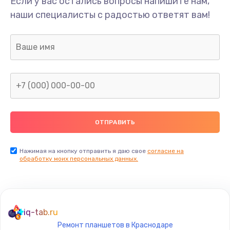
Если у вас остались вопросы напишите нам,
наши специалисты с радостью ответят вам!
Ремонт предварительных цепей усиления (для
активных сабвуферов)
1200 руб.
Заказать
Ремонт после залития
2100 руб.
Заказать
Замена диффузора динамика
Нажимая на кнопку отправить я даю свое
согласие на
обработку моих персональных данных.
1400 руб.
Заказать
Замена платы брелка
iq-tab.ru
900 руб.
Ремонт планшетов в Краснодаре