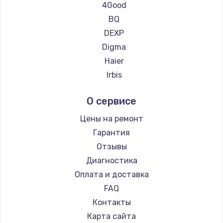
Ремонт планшетов Teclast
4Good
Ремонт планшетов CHUWI
BQ
Ремонт платы усилителя
DEXP
1200 руб.
Digma
Заказать
Haier
Irbis
Ремонт платы блока питания
Prestigio
800 руб.
О сервисе
Microsoft
Заказать
BlackView
Цены на ремонт
Amazon
Гарантия
Тюнинг динамиков
Aquarius
Отзывы
4900 руб.
Philips
Диагностика
Заказать
Dell
Оплата и доставка
HP
FAQ
Ремонт криптомодуля
Getac
Контакты
1100 руб.
ZTE
Карта сайта
Заказать