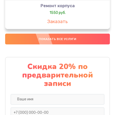
Ремонт корпуса
1550 руб.
Заказать
Настройка
ПОКАЗАТЬ ВСЕ УСЛУГИ
650 руб.
Заказать
Ремонт кнопки
Скидка 20% по
1200 руб.
предварительной
Заказать
записи
Комплексная чистка
310 руб.
Заказать