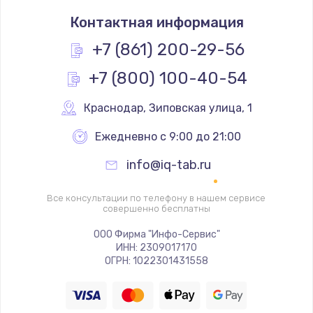
Заказать
Контактная информация
Простой ремонт основной платы
+7 (861) 200-29-56
2400 руб.
+7 (800) 100-40-54
Заказать
Краснодар
,
 Зиповская улица, 1
Восстановление после попадания влаги
Ежедневно с 9:00 до 21:00
2800 руб.
Заказать
info@iq-tab.ru
Ремонт низкочастотных выходов ТВ-приставки
Все консультации по телефону в нашем сервисе
совершенно бесплатны
1900 руб.
ООО Фирма "Инфо-Сервис"
Заказать
ИНН: 2309017170
ОГРН: 1022301431558
Замена основной платы
1900 руб.