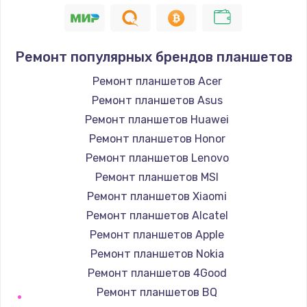
Заказать
Устранение короткого замыкания
Ремонт популярных брендов планшетов
1400 руб.
Заказать
Ремонт планшетов Acer
Ремонт планшетов Asus
Восстановление после падения
Ремонт планшетов Huawei
2900 руб.
Ремонт планшетов Honor
Заказать
Ремонт планшетов Lenovo
Ремонт планшетов MSI
Пайка и ремонт платы брелка
Ремонт планшетов Xiaomi
1800 руб.
Ремонт планшетов Alcatel
Заказать
Ремонт планшетов Apple
Ремонт планшетов Nokia
Программирование АТС
Ремонт планшетов 4Good
4900 руб.
Ремонт планшетов BQ