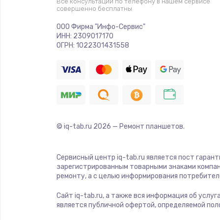
Все консультации по телефону в нашем сервисе
совершенно бесплатны
Ремонт криптомодуля
ООО Фирма "Инфо-Сервис"
ИНН: 2309017170
Ремонт (замена) кнопок, индика
ОГРН: 1022301431558
разъемов
Программный ремонт/прошивка
Ремонт системной платы
© iq-tab.ru
2026
— Ремонт планшетов.
Модернизация
Сервисный центр iq-tab.ru является пост гаран
Устранение ошибок
зарегистрированным товарными знаками компан
ремонту, а с целью информирования потребител
Ремонт пищалок(твитеров)
Сайт iq-tab.ru, а также вся информация об услу
является публичной офертой, определяемой пол