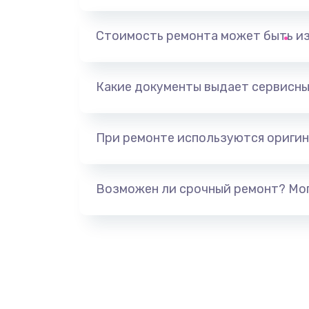
Выход из строя электронных де
вследствие перегрева
Стоимость ремонта может быть и
Ремонт динамиков
Какие документы выдает сервисны
Ремонт выходных цепей усилени
активных сабвуферов)
При ремонте используются оригин
Ремонт предварительных цепей
(для активных сабвуферов)
Возможен ли срочный ремонт? Мог
Ремонт после залития
Замена диффузора динамика
Замена платы брелка