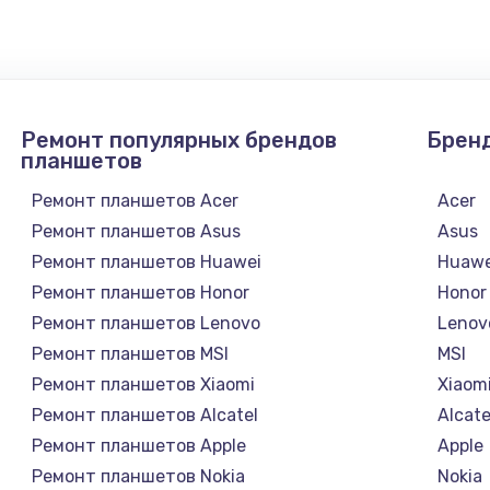
4900 руб.
Заказ
2400 руб.
Заказ
Ремонт популярных брендов
Брен
1200 руб.
Заказ
планшетов
Ремонт планшетов Acer
Acer
1000 руб.
Заказ
Ремонт планшетов Asus
Asus
Ремонт планшетов Huawei
Huawe
зора
1400 руб.
Заказ
Ремонт планшетов Honor
Honor
Ремонт планшетов Lenovo
Lenov
1200 руб.
Заказ
Ремонт планшетов MSI
MSI
Ремонт планшетов Xiaomi
Xiaom
800 руб.
Заказ
Ремонт планшетов Alcatel
Alcate
Ремонт планшетов Apple
Apple
4900 руб.
Заказ
Ремонт планшетов Nokia
Nokia