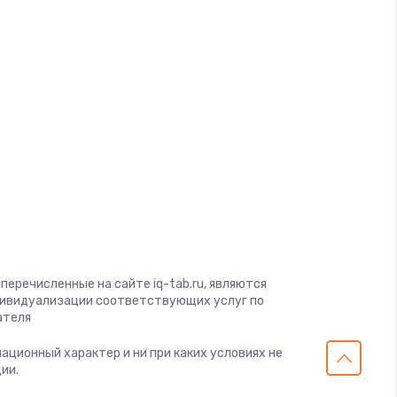
d
ать
ать
a
ать
gio
soft
ать
View
on
ать
ius
перечисленные на сайте iq-tab.ru, являются
s
ать
дивидуализации соответствующих услуг по
ателя
ать
мационный характер и ни при каких условиях не
ии.