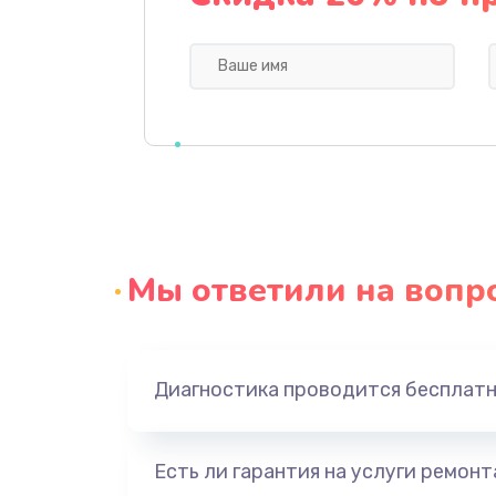
Ремонт блока питания
Замена датчика
Замена шнура
Ремонт электроплаты
Мы ответили на вопр
Замена центрирующей шайбы д
Замена подводящих проводов
Диагностика проводится бесплат
Замена голосовой катушки/пер
динамика
Есть ли гарантия на услуги ремон