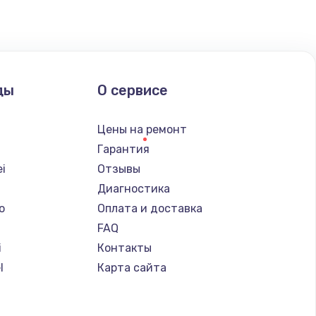
ать
ать
ды
О сервисе
ать
Цены на ремонт
ать
Гарантия
i
Отзывы
ать
Диагностика
o
Оплата и доставка
ать
FAQ
i
Контакты
ать
l
Карта сайта
ать