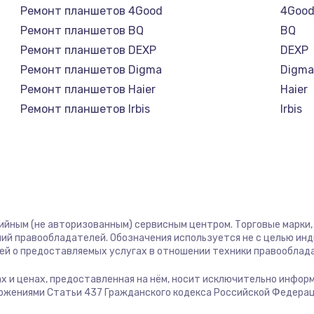
Ремонт планшетов 4Good
4Goo
1100 руб.
Заказ
Ремонт планшетов BQ
BQ
Ремонт планшетов DEXP
DEXP
торов,
1000 руб.
Заказ
Ремонт планшетов Digma
Digm
Ремонт планшетов Haier
Haier
Ремонт планшетов Irbis
Irbis
1500 руб.
Заказ
Ремонт планшетов Prestigio
Presti
Ремонт планшетов Microsoft
Micro
1700 руб.
Заказ
Ремонт планшетов BlackView
Black
Ремонт планшетов Amazon
Amaz
2100 руб.
Заказ
Ремонт планшетов Aquarius
Aquar
тийным (не авторизованным) сервисным центром. Торговые марки, 
Ремонт планшетов Philips
Philip
2000 руб.
Заказ
ий правообладателей. Обозначения используется не с целью ин
Ремонт планшетов Dell
Dell
ей о предоставляемых услугах в отношении техники правооблад
Ремонт планшетов HP
HP
900 руб.
Заказ
гах и ценах, предоставленная на нём, носит исключительно инфор
Ремонт планшетов Getac
Getac
ожениями Статьи 437 Гражданского кодекса Российской Федерац
Ремонт планшетов ZTE
ZTE