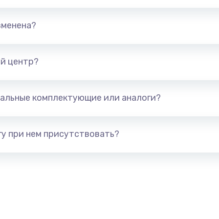
талей
880 руб.
Заказ
зменена?
1400 руб.
Заказ
й центр?
я (для
1300 руб.
Заказ
альные комплектующие или аналоги?
 усиления
1200 руб.
Заказ
у при нем присутствовать?
2100 руб.
Заказ
1400 руб.
Заказ
900 руб.
Заказ