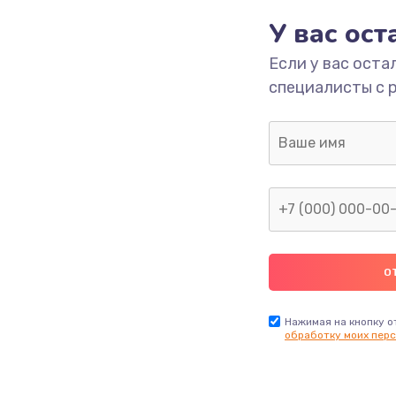
У вас ос
ы
2400 руб.
Заказ
Если у вас оста
я влаги
2800 руб.
Заказ
специалисты с 
в ТВ-
1900 руб.
Заказ
1900 руб.
Заказ
я
1400 руб.
Заказ
2900 руб.
Заказ
Нажимая на кнопку о
обработку моих перс
1800 руб.
Заказ