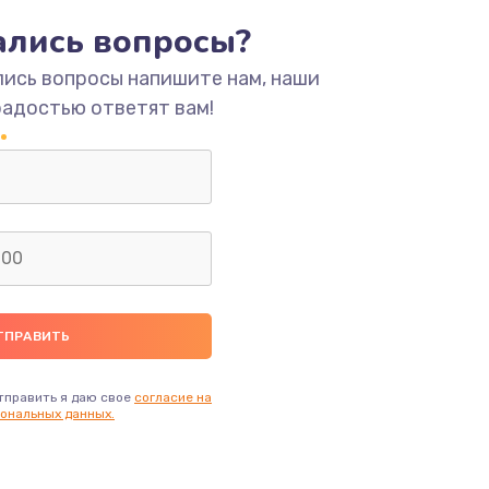
тались вопросы?
ать
лись вопросы напишите нам, наши
ать
радостью ответят вам!
ать
ать
ать
ать
тправить я даю свое
согласие на
ональных данных.
ать