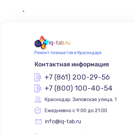
Программирование АТС
Замена корпусных элементов
Ремонт тюнера
iq-tab.ru
Ремонт планшетов в Краснодаре
Ремонт платы картоприемника
Контактная информация
Восстановление/замена диффу
+7 (861) 200-29-56
+7 (800) 100-40-54
Ремонт платы усилителя
Краснодар
,
 Зиповская улица, 1
Ремонт платы блока питания
Ежедневно с 9:00 до 21:00
info@iq-tab.ru
Тюнинг динамиков