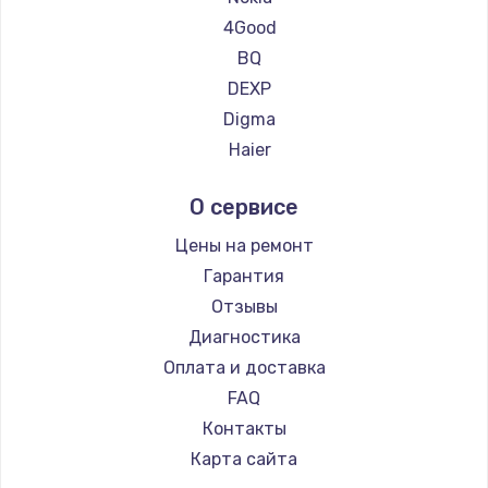
Ремонт планшетов CHUWI
4Good
BQ
DEXP
Digma
Haier
Irbis
О сервисе
Prestigio
Microsoft
Цены на ремонт
BlackView
Гарантия
Amazon
Отзывы
Aquarius
Диагностика
Philips
Оплата и доставка
Dell
FAQ
HP
Контакты
Getac
Карта сайта
ZTE