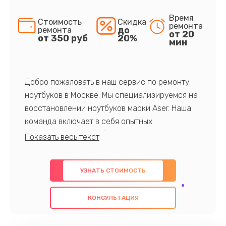
Время
Стоимость
Скидка
ремонта
до
ремонта
от 20
от 350 руб
20%
мин
Добро пожаловать в наш сервис по ремонту
ноутбуков в Москве. Мы специализируемся на
восстановлении ноутбуков марки Aser. Наша
команда включает в себя опытных
профессионалов с обширными знаниями и
многолетним опытом в данной области. Мы
предлагаем быстрый и качественный ремонт с
УЗНАТЬ СТОИМОСТЬ
использованием оригинальных компонентов, а
также гарантируем качество всех
КОНСУЛЬТАЦИЯ
проведенных работ. Наша цель - предоставить
клиентам надежное и профессиональное