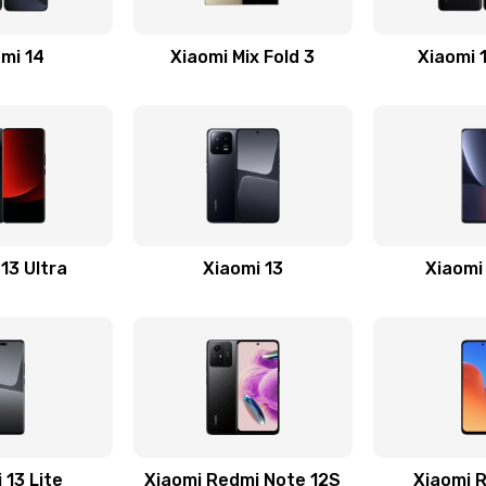
40 мин
1 год
mi 14
Xiaomi Mix Fold 3
Xiaomi 
50 мин
2 года
30 мин
1 год
50 мин
2 года
13 Ultra
Xiaomi 13
Xiaomi
60 мин
3 года
50 мин
3 года
40 мин
1 год
20 мин
1 год
 13 Lite
Xiaomi Redmi Note 12S
Xiaomi 