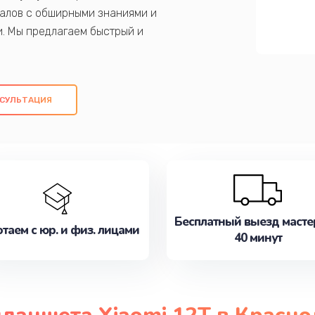
алов с обширными знаниями и
и. Мы предлагаем быстрый и
ем оригинальных компонентов, а также
ых работ. Наша цель - предоставить
ое обслуживание, удовлетворяя их
СУЛЬТАЦИЯ
медлите записаться на ремонт уже
Бесплатный выезд масте
таем с юр. и физ. лицами
40 минут