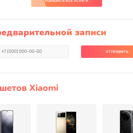
ПОКАЗАТЬ ВСЕ УСЛУГИ
20 мин
3 года
50 мин
2 года
редварительной записи
50 мин
3 года
50 мин
2 года
40 мин
1 год
шетов Xiaomi
60 мин
1 год
60 мин
3 года
30 мин
2 года