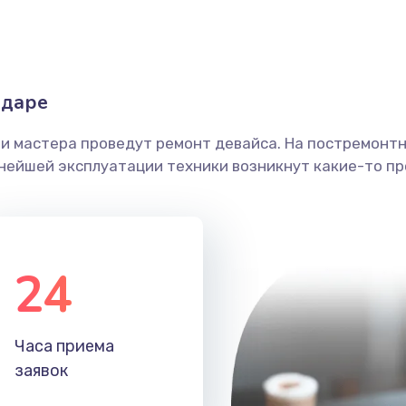
50 мин
2 года
20 мин
2 года
одаре
ши мастера проведут ремонт девайса. На постремонт
50 мин
1 год
ьнейшей эксплуатации техники возникнут какие-то пр
30 мин
2 года
30 мин
3 года
24
60 мин
2 года
Часа приема
50 мин
3 года
заявок
30 мин
2 года