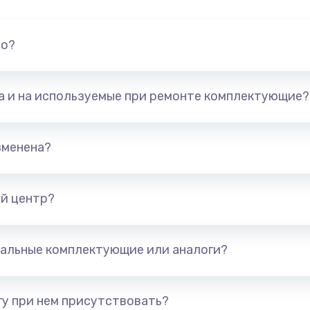
60 мин
1 год
40 мин
3 года
но?
50 мин
2 года
та и на используемые при ремонте комплектующие?
20 мин
3 года
зменена?
60 мин
2 года
й центр?
30 мин
2 года
20 мин
2 года
альные комплектующие или аналоги?
50 мин
2 года
у при нем присутствовать?