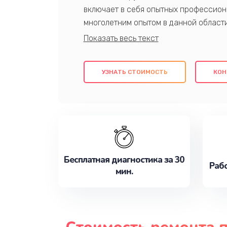
включает в себя опытных профессион
многолетним опытом в данной област
качественный ремонт с использовани
гарантируем качество всех проведенн
клиентам надежное и профессиональн
УЗНАТЬ СТОИМОСТЬ
КОН
потребности наилучшим образом. Не 
сейчас!
Бесплатная диагностика за 30
Рабо
мин.