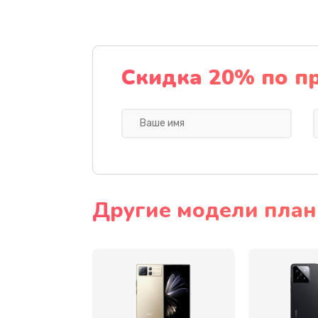
Замена разъема питания
Замена шлейфа
Скидка 20% по п
Ремонт мультиконтроллера
Замена кнопки включения
Замена камеры
Другие модели план
Замена USB порта
Замена материнской платы
Замена Wi-Fi