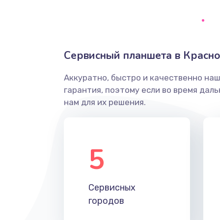
Замена тачпада
Замена контроллера питания
Сервисный планшета в Красн
Аккуратно, быстро и качественно на
Замена южного моста
гарантия, поэтому если во время дал
нам для их решения.
Чистка от пыли
Настройка ОС
5
Ремонт подсветки
Сервисных
Настройка BIOS
городов
Замена SSD