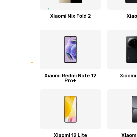
Ремонт цепи питания
Xiaomi Mix Fold 2
Xiao
Ремонт микрофона
Ремонт корпусных элементов
Ремонт GPS-модуля
Xiaomi Redmi Note 12
Xiaomi 
Pro+
Ремонт динамика
Замена дисплея
Ремонт сим-лотка
Замена клавиатуры
Xiaomi 12 Lite
Xiaomi