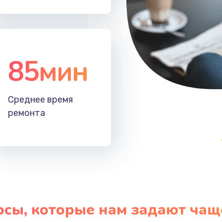
50 мин
1 год
60 мин
1 год
85мин
50 мин
1 год
Среднее время
50 мин
3 года
ремонта
60 мин
1 год
40 мин
2 года
20 мин
1 год
осы, которые нам задают чащ