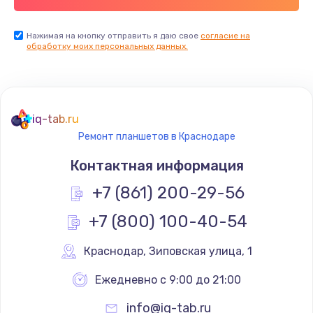
Заказать
Нажимая на кнопку отправить я даю свое
согласие на
Установка драйверов
обработку моих персональных данных.
725 руб.
Заказать
Замена вебкамеры
iq-tab.ru
Ремонт планшетов в Краснодаре
1240 руб.
Контактная информация
Заказать
+7 (861) 200-29-56
Ремонт петель крышки
+7 (800) 100-40-54
990 руб.
Заказать
Краснодар
,
 Зиповская улица, 1
Ежедневно с 9:00 до 21:00
Настройка Wi-Fi
1060 руб.
info@iq-tab.ru