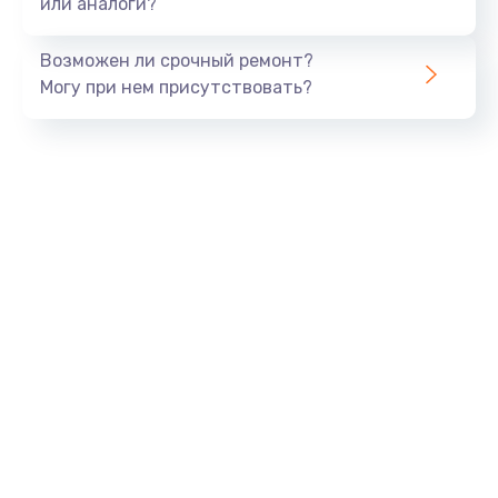
или аналоги?
Замена шлейфа матрицы
960 руб.
Возможен ли срочный ремонт?
Могу при нем присутствовать?
Заказать
Замена экрана
1145 руб.
Заказать
Замена северного моста
2600 руб.
Заказать
Замена видеочипа
2745 руб.
Заказать