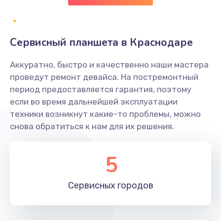
Заказать
Замена клавиатуры
Сервисный планшета в Краснодаре
1190 руб.
Аккуратно, быстро и качественно наши мастера
Заказать
проведут ремонт девайса. На постремонтный
период предоставляется гарантия, поэтому
Замена тачпада
если во время дальнейшей эксплуатации
1330 руб.
техники возникнут какие-то проблемы, можно
снова обратиться к нам для их решения.
Заказать
Замена контроллера питания
5
1490 руб.
Заказать
Сервисных
городов
Замена южного моста