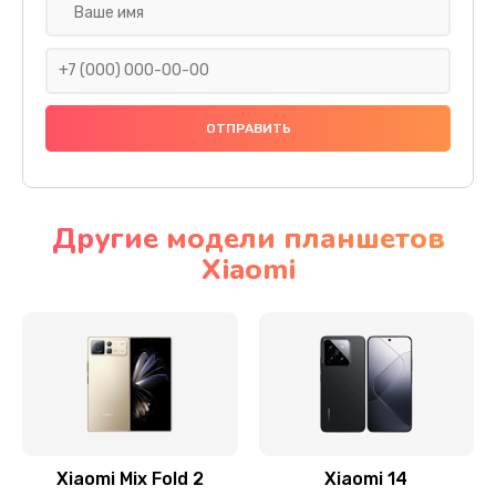
Ремонт камеры
600 руб.
Заказать
Замена разъема питания
600 руб.
Заказать
Другие модели планшетов
Xiaomi
Замена шлейфа
600 руб.
Заказать
Ремонт мультиконтроллера
1000 руб.
Заказать
Xiaomi Mix Fold 2
Xiaomi 14