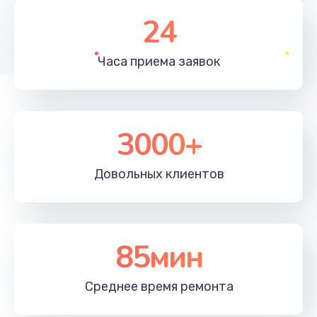
2600 руб.
24
Заказать
Часа приема
заявок
Чистка от пыли
990 руб.
Заказать
3000+
Настройка ОС
1090 руб.
Довольных
клиентов
Заказать
Ремонт подсветки
85мин
1200 руб.
Заказать
Среднее время
ремонта
Настройка BIOS