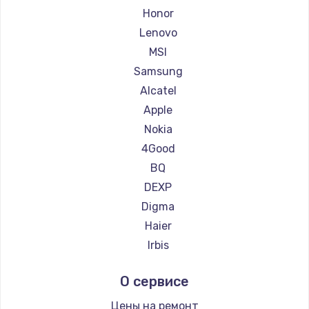
Ремонт планшетов Philips
Honor
Ремонт планшетов Dell
Lenovo
Ремонт планшетов HP
MSI
Ремонт планшетов Getac
Samsung
Ремонт планшетов ZTE
Alcatel
Ремонт планшетов Google
Apple
Ремонт планшетов Navitel
Nokia
Ремонт планшетов Teclast
4Good
Ремонт планшетов CHUWI
BQ
DEXP
Digma
Haier
Irbis
Prestigio
О сервисе
Microsoft
BlackView
Цены на ремонт