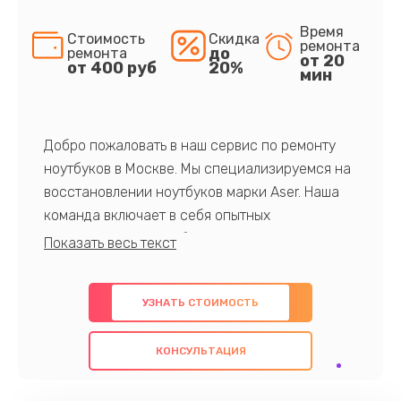
Время
Стоимость
Скидка
ремонта
до
ремонта
от 20
от 400 руб
20%
мин
Добро пожаловать в наш сервис по ремонту
ноутбуков в Москве. Мы специализируемся на
восстановлении ноутбуков марки Aser. Наша
команда включает в себя опытных
профессионалов с обширными знаниями и
многолетним опытом в данной области. Мы
предлагаем быстрый и качественный ремонт с
УЗНАТЬ СТОИМОСТЬ
использованием оригинальных компонентов, а
также гарантируем качество всех
КОНСУЛЬТАЦИЯ
проведенных работ. Наша цель - предоставить
клиентам надежное и профессиональное