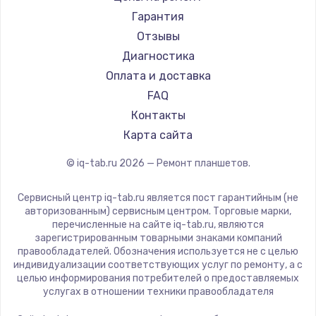
Amazon
Гарантия
Aquarius
Отзывы
Philips
Диагностика
Dell
Оплата и доставка
HP
FAQ
Getac
Контакты
ZTE
Карта сайта
Google
© iq-tab.ru
2026
— Ремонт планшетов.
Navitel
Teclast
Сервисный центр iq-tab.ru является пост гарантийным (не
CHUWI
авторизованным) сервисным центром. Торговые марки,
перечисленные на сайте iq-tab.ru, являются
зарегистрированным товарными знаками компаний
правообладателей. Обозначения используется не с целью
индивидуализации соответствующих услуг по ремонту, а с
целью информирования потребителей о предоставляемых
услугах в отношении техники правообладателя