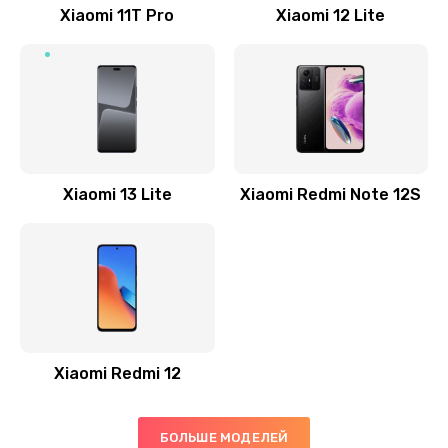
Заказать
Xiaomi 11T Pro
Xiaomi 12 Lite
Ремонт GPS-модуля
500 руб.
Заказать
Ремонт динамика
Xiaomi 13 Lite
Xiaomi Redmi Note 12S
400 руб.
Заказать
Замена дисплея
1200 руб.
Заказать
Xiaomi Redmi 12
Ремонт сим-лотка
600 руб.
БОЛЬШЕ МОДЕЛЕЙ