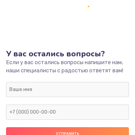
Ремонт разъема питания
745 руб.
Заказать
Замена видеокарты
У вас остались вопросы?
1600 руб.
Если у вас остались вопросы напишите нам,
Заказать
наши специалисты с радостью ответят вам!
Ремонт цепей питания
2500 руб.
Заказать
Замена жесткого диска
750 руб.