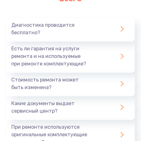
Замена микрофона
1050 руб.
Заказать
Диагностика проводится
бесплатно?
Замена оперативной памяти
890 руб.
Есть ли гарантия на услуги
ремонта и на используемые
Заказать
при ремонте комплектующие?
Замена системы охлаждения
Стоимость ремонта может
1500 руб.
быть изменена?
Заказать
Какие документы выдает
сервисный центр?
Замена термопасты
995 руб.
При ремонте используются
Заказать
оригинальные комплектующие