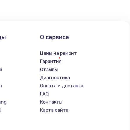
ать
ать
ды
О сервисе
ать
Цены на ремонт
Гарантия
ать
i
Отзывы
Диагностика
ать
o
Оплата и доставка
FAQ
ать
ung
Контакты
l
Карта сайта
ать