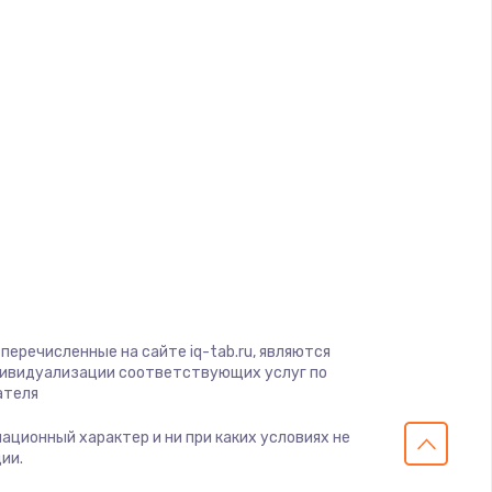
ать
d
ать
a
ать
ать
gio
soft
ать
View
on
ать
ius
перечисленные на сайте iq-tab.ru, являются
s
дивидуализации соответствующих услуг по
ать
ателя
мационный характер и ни при каких условиях не
ать
ии.