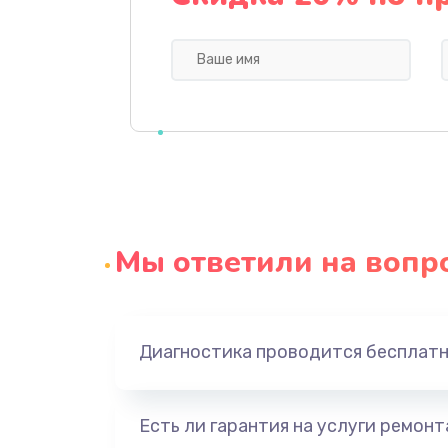
Ремонт мультиконтроллера
Замена кнопки включения
Замена камеры
Замена USB порта
Мы ответили на вопр
Замена материнской платы
Замена Wi-Fi
Диагностика проводится бесплат
Ремонт цепи питания
Есть ли гарантия на услуги ремон
Ремонт микрофона