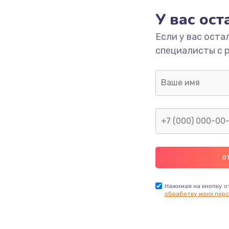
У вас ос
2600 руб.
Заказ
Если у вас оста
специалисты с 
990 руб.
Заказ
1090 руб.
Заказ
1200 руб.
Заказ
930 руб.
Заказ
990 руб.
Заказ
Нажимая на кнопку о
обработку моих перс
990 руб.
Заказ
1100 руб.
Заказ