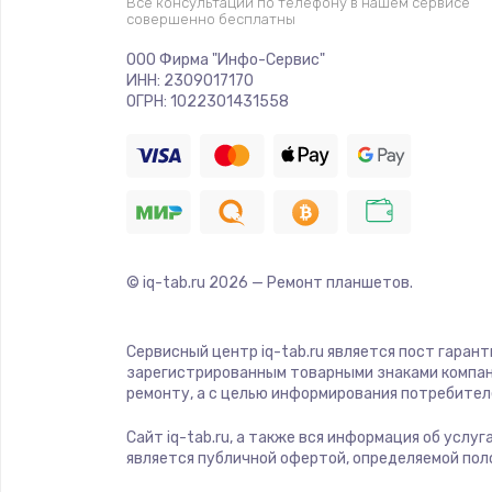
Замена видеочипа
Все консультации по телефону в нашем сервисе
совершенно бесплатны
ООО Фирма "Инфо-Сервис"
Ремонт разъема питания
ИНН: 2309017170
ОГРН: 1022301431558
Замена видеокарты
Ремонт цепей питания
Замена жесткого диска
© iq-tab.ru
2026
— Ремонт планшетов.
Установка драйверов
Сервисный центр iq-tab.ru является пост гаран
зарегистрированным товарными знаками компан
Замена вебкамеры
ремонту, а с целью информирования потребител
Сайт iq-tab.ru, а также вся информация об услу
Ремонт петель крышки
является публичной офертой, определяемой пол