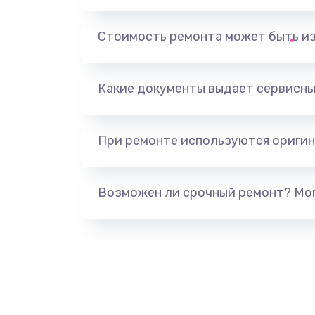
Ремонт корпусных элементов
Стоимость ремонта может быть и
Ремонт GPS-модуля
Какие документы выдает сервисны
Ремонт динамика
При ремонте используются оригин
Замена дисплея
Ремонт сим-лотка
Возможен ли срочный ремонт? Мог
Замена клавиатуры
Замена тачпада
Замена контроллера питания