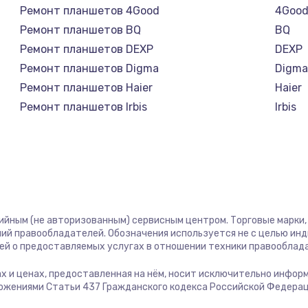
2745 руб.
Заказ
Ремонт планшетов 4Good
4Goo
Ремонт планшетов BQ
BQ
745 руб.
Заказ
Ремонт планшетов DEXP
DEXP
Ремонт планшетов Digma
Digm
1600 руб.
Заказ
Ремонт планшетов Haier
Haier
Ремонт планшетов Irbis
Irbis
2500 руб.
Заказ
Ремонт планшетов Prestigio
Presti
Ремонт планшетов Microsoft
Micro
750 руб.
Заказ
Ремонт планшетов BlackView
Black
Ремонт планшетов Amazon
Amaz
725 руб.
Заказ
Ремонт планшетов Aquarius
Aquar
тийным (не авторизованным) сервисным центром. Торговые марки, 
Ремонт планшетов Philips
Philip
ий правообладателей. Обозначения используется не с целью ин
1240 руб.
Заказ
Ремонт планшетов Dell
Dell
ей о предоставляемых услугах в отношении техники правооблад
Ремонт планшетов HP
HP
гах и ценах, предоставленная на нём, носит исключительно инфор
990 руб.
Заказ
Ремонт планшетов Getac
Getac
ожениями Статьи 437 Гражданского кодекса Российской Федерац
Ремонт планшетов ZTE
ZTE