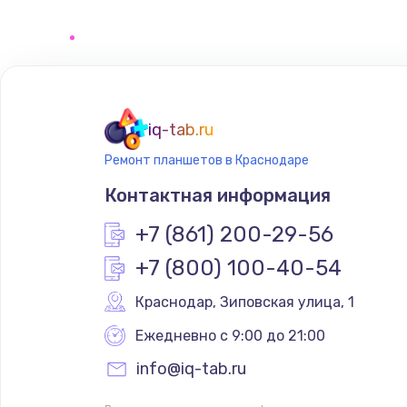
Замена микрофона
Замена оперативной памяти
iq-tab.ru
Замена системы охлаждения
Ремонт планшетов в Краснодаре
Контактная информация
Замена термопасты
+7 (861) 200-29-56
Замена шлейфа матрицы
+7 (800) 100-40-54
Краснодар
,
 Зиповская улица, 1
Замена экрана
Ежедневно с 9:00 до 21:00
Замена северного моста
info@iq-tab.ru