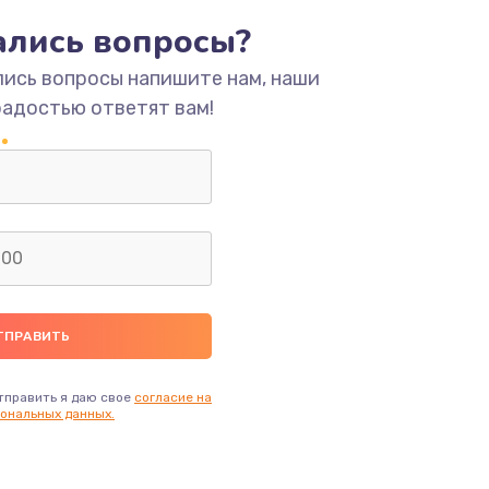
тались вопросы?
ать
лись вопросы напишите нам, наши
радостью ответят вам!
ать
ать
ать
ать
ать
тправить я даю свое
согласие на
ональных данных.
ать
ать